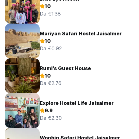
10
Da €1.38
Mariyan Safari Hostel Jaisalmer
10
Da €0.92
Rumi's Guest House
10
Da €2.76
Explore Hostel Life Jaisalmer
9.9
Da €2.30
Wonbin Safari Hostel Jaisalmer