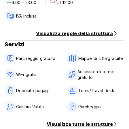
6:00 - 23:00
al 12:00
***Politiche e condizioni della struttura:
Politica di cancellazione: 48 ore prima dell'arrivo.
IVA inclusa
Check in dalle 10:00 alle 23:00.
Visualizza regole della struttura
Check out prima delle 11:00
Servizi
Pagamento all'arrivo in contanti. Si accettano carte di
credito.
Parcheggio gratuito
Mappe di citta'gratuite
Tasse incluse,
Accesso a Internet
WiFi gratis
gratuito
È consentito fumare
Orario di lavoro della reception 24 ore su 24. (Auto-
Deposito bagagli
Tours/Travel desk
translated from original language)
Cambio Valuta
Parcheggio
Visualizza tutte le strutture