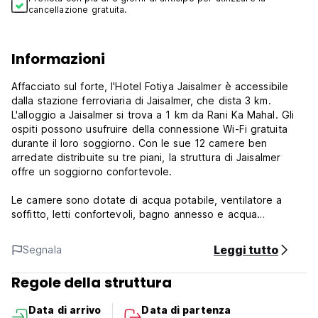
cancellazione gratuita.
Informazioni
Affacciato sul forte, l'Hotel Fotiya Jaisalmer è accessibile
dalla stazione ferroviaria di Jaisalmer, che dista 3 km.
L'alloggio a Jaisalmer si trova a 1 km da Rani Ka Mahal. Gli
ospiti possono usufruire della connessione Wi-Fi gratuita
durante il loro soggiorno. Con le sue 12 camere ben
arredate distribuite su tre piani, la struttura di Jaisalmer
offre un soggiorno confortevole.
Le camere sono dotate di acqua potabile, ventilatore a
soffitto, letti confortevoli, bagno annesso e acqua
calda/fredda. Oltre a una buona sistemazione a Jaisalmer, la
struttura offre ai suoi clienti il servizio in camera 24 ore su
Leggi tutto
Segnala
24, il servizio di sveglia e il servizio di pulizia.
Regole della struttura
Nelle vicinanze si trovano i seguenti luoghi di interesse:
Indian Jaisalmer Fort (1,5 km) e Patwon Ki Haveliyan (1 km).
Data di arrivo
Data di partenza