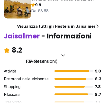
9.9
Da €3.68
Visualizza tutti gli Hostels in Jaisalmer
Jaisalmer
- Informazioni
8.2
Favoloso
(57 Recensioni)
Attività
9.0
Ristoranti nelle vicinanze
8.3
Shopping
7.8
Rilassarsi
8.7
Trasporto
7.7