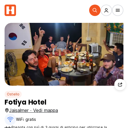
Ostello
Fotiya Hotel
Jaisalmer · Vedi mappa
WiFi gratis
Prenota con piú di 3 giorni di anticipo per utilizzare la