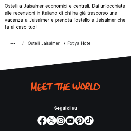
Cosa visitare
8.9
Ostelli a Jaisalmer economici e centrali. Dai un'occhiata
Luoghi di interesse culturale
9.1
alle recensioni in italiano di chi ha già trascorso una
Festa / Vita notturna
vacanza a Jaisalmer e prenota l'ostello a Jaisalmer che
5.5
fa al caso tuo!
Qualita' Prezzo
8.7
Ostelli Jaisalmer
Fotiya Hotel
Seguici su