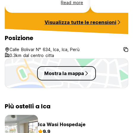
didn’t have breakfast. The hostel
think you’d find i
Read more
quite openly advertises there is a
spot - though th
free breakfast.
great locations lo
made me feel spec
Visualizza tutte le recensioni
outside my room 
birds with the su
💕
Posizione
Calle Bolivar N° 634, Ica, Ica, Perù
0.3km dal centro citta
Mostra la mappa
Più ostelli a Ica
Ica Wasi Hospedaje
9.9