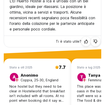
L'El Huerto Hostel a Ica è un'oasi con un bel
giardino, ideale per rilassarsi. La posizione è
ottima, vicina a servizi e trasporti. Alcune
recensioni recenti segnalano poca flessibilità con
l'orario della colazione per le partenze anticipate
e personale poco cordiale.
Ti è stato utile?
7.7
Stato a ott 2025
Stato a lug 2025
Anonimo
Tanya
A
T
Coppia, 25-30, England
Femmina, 
Nice hostel but they need to be
This place was li
clear in Hostelworld that breakfast
oasis in the busy
isn’t included with all rooms. At no
staff were so att
point when booking did it say we
The food & drink