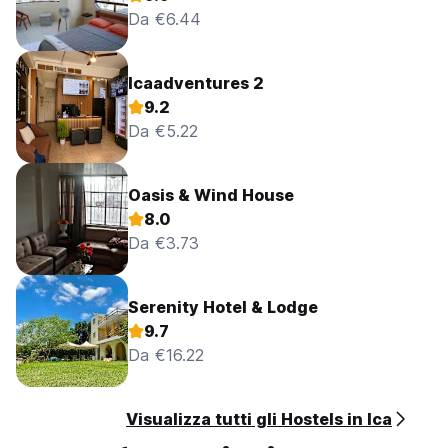
Da €6.44
Icaadventures 2
9.2
Da €5.22
Oasis & Wind House
8.0
Da €3.73
Serenity Hotel & Lodge
9.7
Da €16.22
Visualizza tutti gli Hostels in Ica