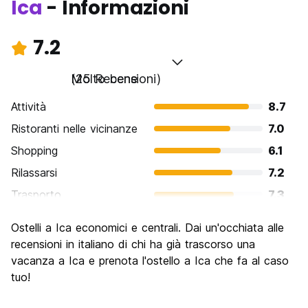
Ica
- Informazioni
7.2
Molto bene
(25 Recensioni)
Attività
8.7
Ristoranti nelle vicinanze
7.0
Shopping
6.1
Rilassarsi
7.2
Trasporto
7.3
Cosa visitare
7.7
Ostelli a Ica economici e centrali. Dai un'occhiata alle
Luoghi di interesse culturale
7.0
recensioni in italiano di chi ha già trascorso una
Festa / Vita notturna
vacanza a Ica e prenota l'ostello a Ica che fa al caso
6.2
tuo!
Qualita' Prezzo
7.8