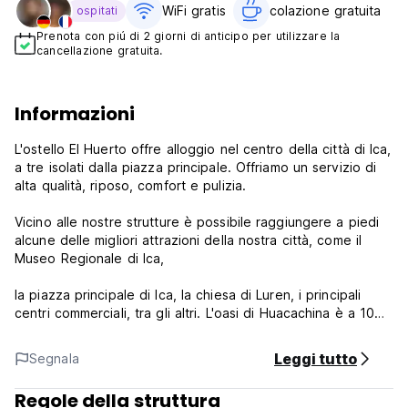
WiFi gratis
colazione gratuita‎
ospitati
Prenota con piú di 2 giorni di anticipo per utilizzare la
cancellazione gratuita.
Informazioni
L'ostello El Huerto offre alloggio nel centro della città di Ica,
a tre isolati dalla piazza principale. Offriamo un servizio di
alta qualità, riposo, comfort e pulizia.
Vicino alle nostre strutture è possibile raggiungere a piedi
alcune delle migliori attrazioni della nostra città, come il
Museo Regionale di Ica,
la piazza principale di Ica, la chiesa di Luren, i principali
centri commerciali, tra gli altri. L'oasi di Huacachina è a 10
minuti di taxi.
Leggi tutto
Segnala
Ideale e perfetto per amici che viaggiano in coppia o per
coppie. Inoltre, tutte le camere sono dotate di TV a
Regole della struttura
schermo piatto con canali via cavo, accesso WIFI. Alcune