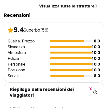
imponibile e uno non imponibile. Gli ospiti stranieri devono
Visualizza tutte le strutture
presentare il passaporto e la Carta Andina de Migracin
(Tarjeta Andina de Migracin) al momento del check-in.
Recensioni
La colazione è inclusa (dalle 07:00 alle 09:30).
9.4
Superbo
(56)
Questa struttura può effettuare una pre-autorizzazione.
(Auto-translated from original language)
Qualita' Prezzo
8.0
Sicurezza
10.0
Atmosfera
10.0
Pulizia
10.0
Personale
10.0
Posizione
10.0
Servizi
8.0
Riepilogo delle recensioni dei
viaggiatori