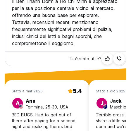
Il Ben Thanh Dorm a Ho Chi Minh è apprezzato
per la sua posizione centrale vicino al mercato,
offrendo una buona base per esplorare.
Tuttavia, recensioni recenti menzionano
frequentemente significativi problemi di pulizia,
inclusi cimici dei letti e bagni sporchi, che
compromettono il soggiorno.
Ti è stato utile?
5.4
Stato a mar 2026
Stato a dic 2025
Ana
Jack
A
J
Femmina, 25-30, USA
Maschio, 1
BED BUGS. Had to get out of
Terrible gross tr
there after paying for a second
share a little sin
night and realizing theres bed
dorm and we’re t