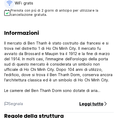
WiFi gratis
Prenota con piú di 2 giorni di anticipo per utilizzare la
cancellazione gratuita.
Informazioni
Il mercato di Ben Thanh è stato costruito dai francesi e si
trova nel distretto 1 di Ho Chi Minh City. Il mercato fu
avviato da Brossard e Maupin tra il 1912 e la fine di marzo
del 1914. In molti casi, l'immagine dell'orologio della porta
sud di questo mercato è considerata un simbolo non
ufficiale di Ho Chi Minh City. Dopo 104 anni di utilizzo,
l'edificio, dove si trova il Ben Thanh Dorm, conserva ancora
l'architettura classica ed è un simbolo di Ho Chi Minh City.
Le camere del Ben Thanh Dorm sono dotate di aria
condizionata e di teiera elettrica. La connessione Wi-Fi
gratuita è disponibile in loco per mantenervi in contatto.
Leggi tutto
Segnala
Dal balcone del Ben Thanh Dorm si possono ammirare tutti
Regole della struttura
gli splendidi edifici del centro città. E a pochi passi si