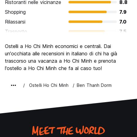
Ristoranti nelle vicinanze
8.8
Shopping
7.9
Rilassarsi
7.0
Trasporto
7.5
Cosa visitare
8.1
Ostelli a Ho Chi Minh economici e centrali. Dai
Luoghi di interesse culturale
8.4
un'occhiata alle recensioni in italiano di chi ha già
Festa / Vita notturna
trascorso una vacanza a Ho Chi Minh e prenota
8.1
l'ostello a Ho Chi Minh che fa al caso tuo!
Qualita' Prezzo
8.5
Ostelli Ho Chi Minh
Ben Thanh Dorm