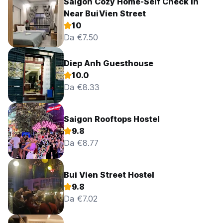
Saigon Cozy Home-Self Check In
Near BuiVien Street
10
Da €7.50
Diep Anh Guesthouse
10.0
Da €8.33
Saigon Rooftops Hostel
9.8
Da €8.77
Bui Vien Street Hostel
9.8
Da €7.02