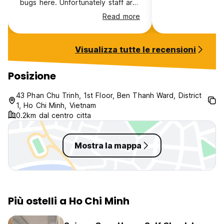
bugs here. Unfortunately staff are
very hard to find so i didnt get my
Read more
money back. The man in charge
was sweet and nice but this is not
okay
Visualizza tutte le recensioni
Posizione
43 Phan Chu Trinh, 1st Floor, Ben Thanh Ward, District
1, Ho Chi Minh, Vietnam
0.2km dal centro citta
Mostra la mappa
Più ostelli a Ho Chi Minh