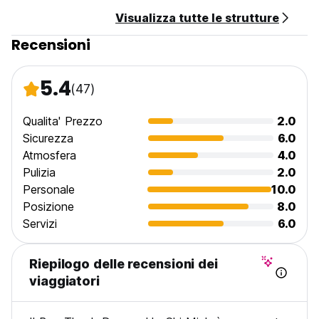
Visualizza tutte le strutture
7. Nessun coprifuoco.
Recensioni
8. Non si fuma in camera, ma è prevista un'area dedicata.
9. Orario di lavoro della reception: 24 ore.
5.4
(47)
10. Non sono ammessi animali domestici.
Qualita' Prezzo
2.0
11. Non è consentito bere troppo.
Sicurezza
6.0
Atmosfera
4.0
12. Non è consentito fare rumore. (Auto-translated from
Pulizia
2.0
original language)
Personale
10.0
Posizione
8.0
Servizi
6.0
Riepilogo delle recensioni dei
viaggiatori