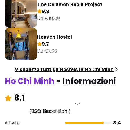
The Common Room Project
9.8
Da €18.00
Heaven Hostel
9.7
Da €7.00
Visualizza tutti gli Hostels in Ho Chi Minh
Ho Chi Minh
- Informazioni
8.1
Favoloso
(909 Recensioni)
Attività
8.4