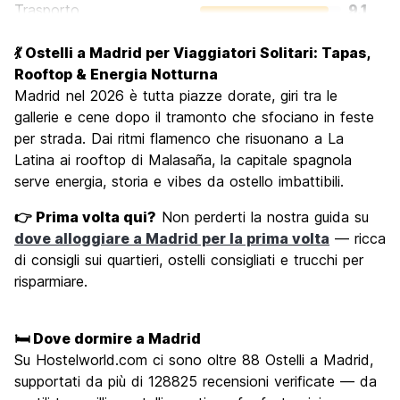
Trasporto
9.1
Cosa visitare
8.8
💃 Ostelli a Madrid per Viaggiatori Solitari: Tapas,
Luoghi di interesse culturale
9.1
Rooftop & Energia Notturna
Festa / Vita notturna
Madrid nel 2026 è tutta piazze dorate, giri tra le
8.8
gallerie e cene dopo il tramonto che sfociano in feste
Qualita' Prezzo
8.1
per strada. Dai ritmi flamenco che risuonano a La
Latina ai rooftop di Malasaña, la capitale spagnola
serve energia, storia e vibes da ostello imbattibili.
👉 Prima volta qui?
Non perderti la nostra guida su
dove alloggiare a Madrid per la prima volta
— ricca
di consigli sui quartieri, ostelli consigliati e trucchi per
risparmiare.
🛏️ Dove dormire a Madrid
Su Hostelworld.com ci sono oltre 88 Ostelli a Madrid,
supportati da più di 128825 recensioni verificate — da