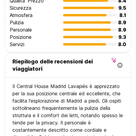
Qualita' Prezzo
8.4
Politica di cancellazione per la tariffa non rimborsabile: non
sono ammesse modifiche o cancellazioni. L importo totale
Sicurezza
9.5
della prenotazione verra addebitato al momento della
Atmosfera
8.1
conferma della stessa.
Pulizia
8.9
Quando si prenota per piu di 10 persone o piu di 5 notti, si
Personale
8.9
possono applicare condizioni speciali e supplementi.
Posizione
9.3
I bambini e i minorenni possono alloggiare solo in camere
private ed accompagnati da un adulto.
Servizi
8.0
Check-in: dalle 15.00 alle 00.00
Riepilogo delle recensioni dei
Check-out: entro le 11.00
viaggiatori
La proprieta potrebbe pre-autorizzare la tua carta di
credito per testarne la validita.
Il Central House Madrid Lavapiés è apprezzato
Tasse incluse
per la sua posizione centrale ed eccellente, che
Colazione non inclusa
facilita l'esplorazione di Madrid a piedi. Gli ospiti
sottolineano frequentemente la pulizia della
Generale:
struttura e il comfort dei letti, notando spesso le
Reception aperta 24 ore
Nessun coprifuoco
tende per la privacy. Il personale è
costantemente descritto come cordiale e