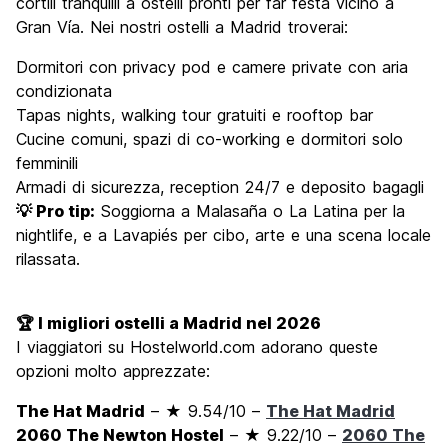
cortili tranquilli a ostelli pronti per far festa vicino a
Gran Vía. Nei nostri ostelli a Madrid troverai:
Dormitori con privacy pod e camere private con aria
condizionata
Tapas nights, walking tour gratuiti e rooftop bar
Cucine comuni, spazi di co-working e dormitori solo
femminili
Armadi di sicurezza, reception 24/7 e deposito bagagli
💡 Pro tip:
Soggiorna a Malasaña o La Latina per la
nightlife, e a Lavapiés per cibo, arte e una scena locale
rilassata.
🏆 I migliori ostelli a Madrid nel 2026
I viaggiatori su Hostelworld.com adorano queste
opzioni molto apprezzate:
The Hat Madrid
– ★ 9.54/10 –
The Hat Madrid
2060 The Newton Hostel
– ★ 9.22/10 –
2060 The