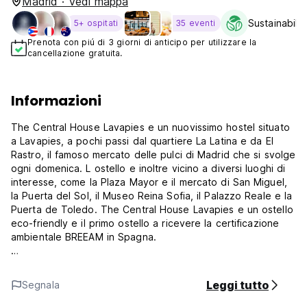
Madrid · Vedi mappa
Sustainabilit
5+ ospitati
35 eventi
Prenota con piú di 3 giorni di anticipo per utilizzare la
cancellazione gratuita.
Informazioni
The Central House Lavapies e un nuovissimo hostel situato
a Lavapies, a pochi passi dal quartiere La Latina e da El
Rastro, il famoso mercato delle pulci di Madrid che si svolge
ogni domenica. L ostello e inoltre vicino a diversi luoghi di
interesse, come la Plaza Mayor e il mercato di San Miguel,
la Puerta del Sol, il Museo Reina Sofia, il Palazzo Reale e la
Puerta de Toledo. The Central House Lavapies e un ostello
eco-friendly e il primo ostello a ricevere la certificazione
ambientale BREEAM in Spagna.
Camere e dormitori
Offriamo camere adattate a te e al tuo modo di viaggiare:
Leggi tutto
Segnala
camere private per famiglie o coppie e spaziosi dormitori
condivisi (femminili, maschili e misti) completamente