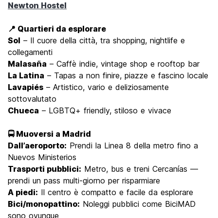
Newton Hostel
📍 Quartieri da esplorare
Sol
– Il cuore della città, tra shopping, nightlife e
collegamenti
Malasaña
– Caffè indie, vintage shop e rooftop bar
La Latina
– Tapas a non finire, piazze e fascino locale
Lavapiés
– Artistico, vario e deliziosamente
sottovalutato
Chueca
– LGBTQ+ friendly, stiloso e vivace
🚍 Muoversi a Madrid
Dall’aeroporto:
Prendi la Linea 8 della metro fino a
Nuevos Ministerios
Trasporti pubblici:
Metro, bus e treni Cercanías —
prendi un pass multi-giorno per risparmiare
A piedi:
Il centro è compatto e facile da esplorare
Bici/monopattino:
Noleggi pubblici come BiciMAD
sono ovunque