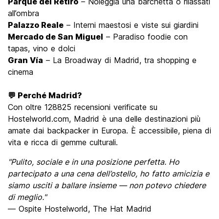
Parque del Retiro
– Noleggia una barchetta o rilassati
all’ombra
Palazzo Reale
– Interni maestosi e viste sui giardini
Mercado de San Miguel
– Paradiso foodie con
tapas, vino e dolci
Gran Vía
– La Broadway di Madrid, tra shopping e
cinema
💬 Perché Madrid?
Con oltre 128825 recensioni verificate su
Hostelworld.com, Madrid è una delle destinazioni più
amate dai backpacker in Europa. È accessibile, piena di
vita e ricca di gemme culturali.
"Pulito, sociale e in una posizione perfetta. Ho
partecipato a una cena dell’ostello, ho fatto amicizia e
siamo usciti a ballare insieme — non potevo chiedere
di meglio."
— Ospite Hostelworld, The Hat Madrid