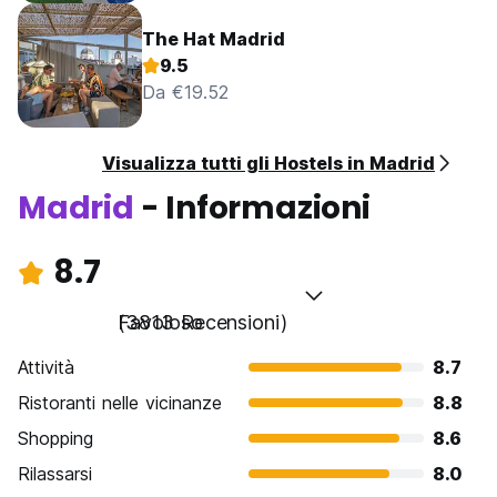
The Hat Madrid
9.5
Da €19.52
Visualizza tutti gli Hostels in Madrid
Madrid
- Informazioni
8.7
Favoloso
(3813 Recensioni)
Attività
8.7
Ristoranti nelle vicinanze
8.8
Shopping
8.6
Rilassarsi
8.0