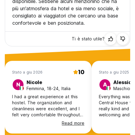
disponibile. Sebbene alcuni menzionino che ha
più un'atmosfera da hotel e sia meno sociale, è
consigliato ai viaggiatori che cercano una base
confortevole e ben posizionata.
Ti è stato utile?
10
Stato a giu 2026
Stato a giu 2025
Nicole
Alessio
N
A
Femmina, 18-24, Italia
Maschio, 2
I had a great experience at this
Everything was p
hostel. The organization and
Central House ❤️ 
cleanliness were excellent, and I
really kind and h
felt very comfortable throughout
welcoming and w
my stay. The location is perfect,
Big tip: skip the
Read more
right in the city centre and very
Hostelworld, it is
close to the metro, which made it
Check the hostel 