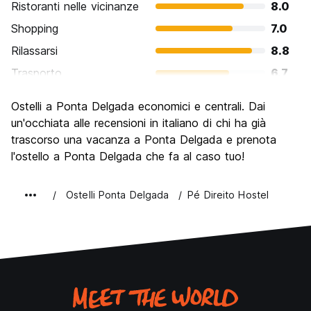
Ristoranti nelle vicinanze
8.0
Shopping
7.0
Rilassarsi
8.8
Trasporto
6.7
Cosa visitare
7.5
Ostelli a Ponta Delgada economici e centrali. Dai
Luoghi di interesse culturale
7.3
un'occhiata alle recensioni in italiano di chi ha già
Festa / Vita notturna
trascorso una vacanza a Ponta Delgada e prenota
6.2
l'ostello a Ponta Delgada che fa al caso tuo!
Qualita' Prezzo
8.3
Ostelli Ponta Delgada
Pé Direito Hostel