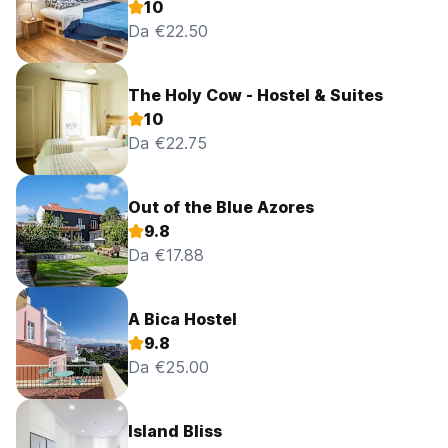
10
Da €22.50
The Holy Cow - Hostel & Suites
10
Da €22.75
Out of the Blue Azores
9.8
Da €17.88
A Bica Hostel
9.8
Da €25.00
Island Bliss