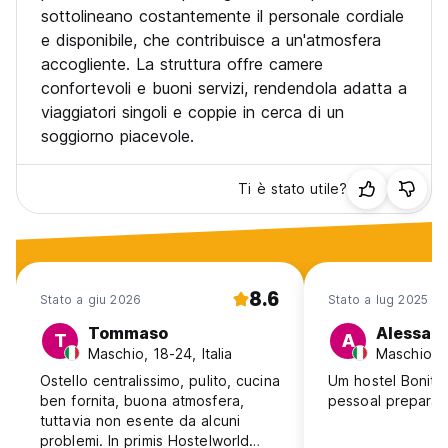
sottolineano costantemente il personale cordiale
e disponibile, che contribuisce a un'atmosfera
accogliente. La struttura offre camere
confortevoli e buoni servizi, rendendola adatta a
viaggiatori singoli e coppie in cerca di un
soggiorno piacevole.
Ti è stato utile?
8.6
Stato a giu 2026
Stato a lug 2025
Tommaso
Alessan
T
A
Maschio, 18-24, Italia
Maschio, 3
Ostello centralissimo, pulito, cucina
Um hostel Bonito
ben fornita, buona atmosfera,
pessoal preparad
tuttavia non esente da alcuni
problemi. In primis Hostelworld