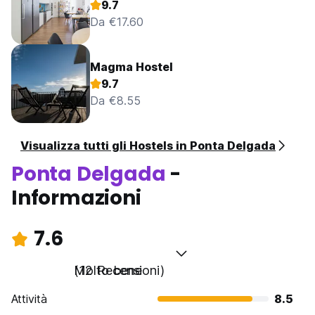
9.7
Da €17.60
Magma Hostel
9.7
Da €8.55
Visualizza tutti gli Hostels in Ponta Delgada
Ponta Delgada
-
Informazioni
7.6
Molto bene
(12 Recensioni)
Attività
8.5