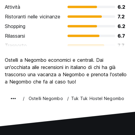
Attività
6.2
Ristoranti nelle vicinanze
7.2
Shopping
6.2
Rilassarsi
6.7
Trasporto
7.7
Cosa visitare
5.9
Ostelli a Negombo economici e centrali. Dai
Luoghi di interesse culturale
6.1
un'occhiata alle recensioni in italiano di chi ha già
Festa / Vita notturna
trascorso una vacanza a Negombo e prenota l'ostello
5.6
a Negombo che fa al caso tuo!
Qualita' Prezzo
7.3
Ostelli Negombo
Tuk Tuk Hostel Negombo