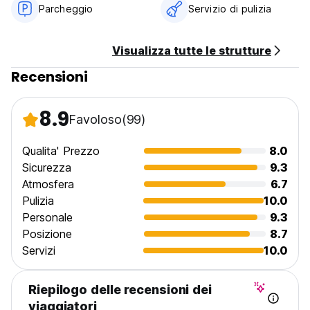
Parcheggio
Servizio di pulizia
Non si accettano clienti di età inferiore ai 18 anni.
Non è consentito fumare in camera. (Auto-translated from
Visualizza tutte le strutture
original language)
Recensioni
8.9
Favoloso
(99)
Qualita' Prezzo
8.0
Sicurezza
9.3
Atmosfera
6.7
Pulizia
10.0
Personale
9.3
Posizione
8.7
Servizi
10.0
Riepilogo delle recensioni dei
viaggiatori