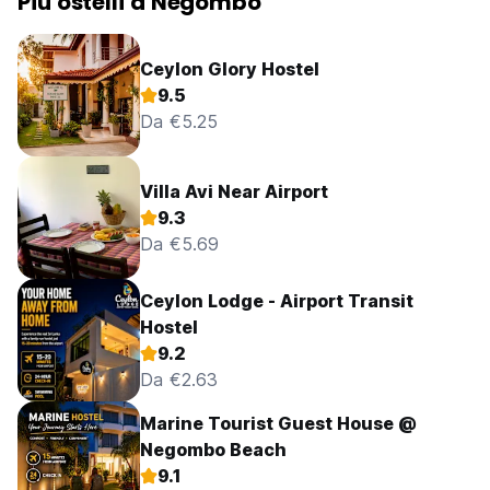
Più ostelli a Negombo
Ceylon Glory Hostel
9.5
Da €5.25
Villa Avi Near Airport
9.3
Da €5.69
Ceylon Lodge - Airport Transit
Hostel
9.2
Da €2.63
Marine Tourist Guest House @
Negombo Beach
9.1