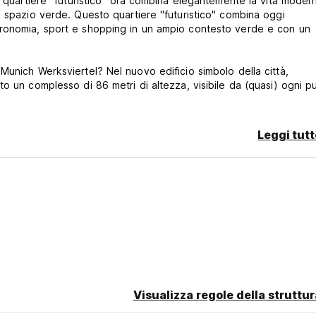
o quartiere "futuristico" ora combina elegantemente la vita moder
o spazio verde. Questo quartiere "futuristico" combina oggi
tronomia, sport e shopping in un ampio contesto verde e con un
Munich Werksviertel? Nel nuovo edificio simbolo della città,
o un complesso di 86 metri di altezza, visibile da (quasi) ogni p
 tradizione e modernismo come in nessun altro luogo della città, e 
Leggi tutt
le bevande
erano soddisfare le proprie esigenze culinarie
- Articoli a noleggio (ombrelli, capelli, ecc.)
 tutto ciò di cui un viaggiatore appassionato può avere bisogno)
Visualizza regole della struttur
va vita ai vostri abiti 😊