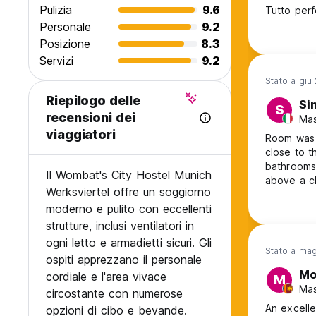
Pulizia
9.6
Tutto perf
Personale
9.2
Posizione
8.3
Servizi
9.2
Stato a giu
Riepilogo delle
Si
S
recensioni dei
Mas
viaggiatori
Room was g
close to t
bathrooms.
Il Wombat's City Hostel Munich
above a cl
Werksviertel offre un soggiorno
asleep. W
moderno e pulito con eccellenti
strutture, inclusi ventilatori in
ogni letto e armadietti sicuri. Gli
Stato a ma
ospiti apprezzano il personale
Mo
cordiale e l'area vivace
M
Mas
circostante con numerose
An excelle
opzioni di cibo e bevande.