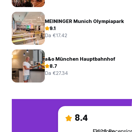
MEININGER Munich Olympiapark
9.1
Da €17.42
a&o München Hauptbahnhof
8.7
Da €27.34
8.4
Favoloso
(2126 Recension