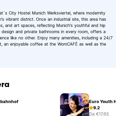
at´s City Hostel Munich Werksviertel, where modernity
 vibrant district. Once an industrial site, this area has
s, and art spaces, reflecting Munich's youthful and hip
ior design and private bathrooms in every room, offers a
ce like no other. Enjoy many amenities, including a 24/7
fet, an enjoyable coffee at the WomCAFÉ as well as the
era
tbahnhof
Euro Youth 
9.2
Da €17.63