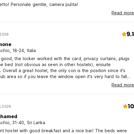
etto! Personale gentile, camera pulita!
Read more
9.1
 2026
mone
chio, 18-24, Italia
ood, the locker worked with the card, privacy curtains, plugs
he bed (not obvious as seen in other hostels), ensuite
 Overall a great hostel, the only con is the position since it's
ub area so if you leave the window open it's very hard to fall
ould stay here again, very recommended
Read more
10
g 2026
hamed
chio, 31-40, Sri Lanka
nt hostel with good breakfast and a nice bar! The beds were