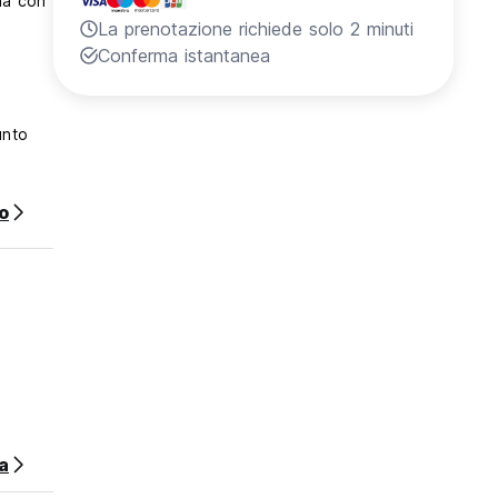
na con
La prenotazione richiede solo 2 minuti
Conferma istantanea
unto
si può
o
a