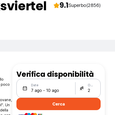
sviertel
9.1
Superbo
(2856)
Verifica disponibilità
llo
a poco
Date
Ospiti
iovane,
Cerca
l". Un
della