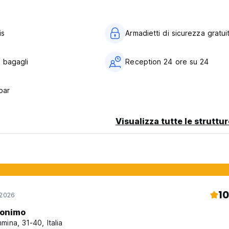
a sufficiente per la vostra emozionante giornata a Monaco. E lo p
? Non perdetevi i nostri Wombat a Budapest, Londra e Vienna (et
is
Armadietti di sicurezza gratuit
della prenotazione e non è rimborsabile.
 bagagli
Reception 24 ore su 24
realizzazione della prenotazione, l'importo pagato non sarà rimbo
prenotazione per le date aggiuntive, in base alla disponibilità e
bar
eam vi contatterà. Avrete 48 ore di tempo per fornire i dati corretti
are la prenotazione.
Visualizza tutte le struttu
10
 2026
onimo
mina, 31-40, Italia