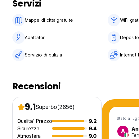
Servizi
Il nostro famoso buffet Tasty Brekkie vi garantisce energi
trovare a un prezzo molto conveniente. Esplorate l'Europa
minima: 18 anni).
Mappe di citta'gratuite
WiFi grat
PRENOTAZIONI NON RIMBORSABILI:
* Il pagamento dell'intero importo è richiesto al momento 
Adattatori
Deposito
* In caso di partenza anticipata, cancellazione o mancata 
* Qualsiasi prolungamento del soggiorno richiede una nuova 
tariffe correnti.
Servizio di pulizia
Internet 
In caso di dati della carta di credito non validi, il nostro t
carta di credito, altrimenti ci riserviamo il diritto di cancell
Recensioni
9.1
Superbo
(2856)
Stato a lug
Qualita' Prezzo
9.2
Sicurezza
9.4
An
A
Fem
Atmosfera
9.0