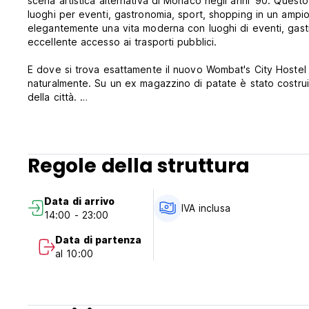
scena artistica alternativa di Monaco negli anni '90. Quest
luoghi per eventi, gastronomia, sport, shopping in un ampi
elegantemente una vita moderna con luoghi di eventi, gas
eccellente accesso ai trasporti pubblici.
E dove si trova esattamente il nuovo Wombat's City Hostel 
naturalmente. Su un ex magazzino di patate è stato costruit
della città.
Questa torre di 86 metri di altezza rende visibile il mix di
persino scalare!
Include:
Regole della struttura
- Biancheria da letto
- WiFi
- Il nostro WomCAFÉ per deliziosi caffè e spuntini
Data di arrivo
- Il WomBAR per feste senza fine + sconto WomDollar sul
IVA inclusa
14:00 - 23:00
- Una cucina per gli ospiti aperta a tutti coloro che desid
- Reception 24 ore su 24 e 7 giorni su 7 - Deposito bagagli 
Data di partenza
- Servizio di lavanderia.
al 10:00
- Deposito bagagli
- Articoli a noleggio (ombrelli, asciugacapelli, adattatori:
- Lavanderia a gettoni (lavaggio e asciugatura) per dare nuo