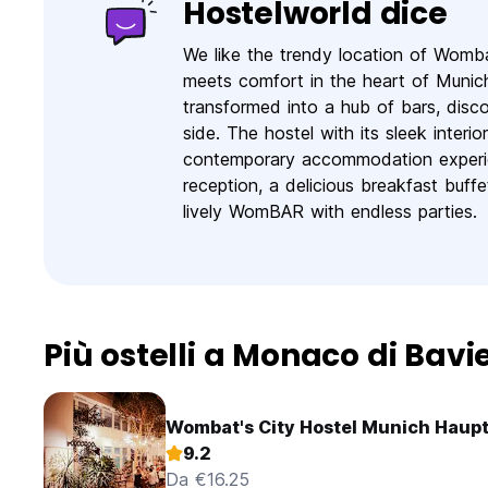
Hostelworld dice
We like the trendy location of Womb
meets comfort in the heart of Munich's
transformed into a hub of bars, disco
side. The hostel with its sleek inter
contemporary accommodation experien
reception, a delicious breakfast buf
lively WomBAR with endless parties.
Più ostelli a Monaco di Bavi
Wombat's City Hostel Munich Haup
9.2
Da €16.25