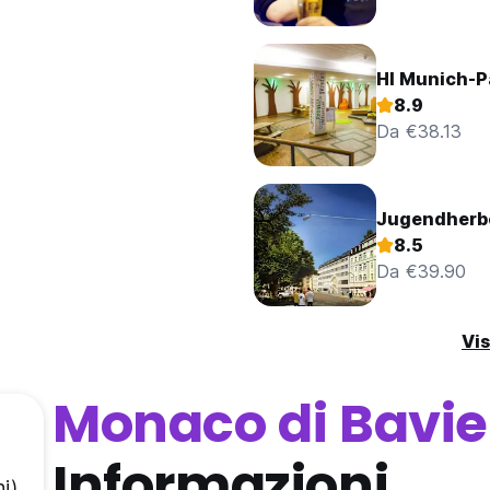
HI Munich-P
8.9
Da €38.13
Jugendherb
8.5
Da €39.90
Vis
Monaco di Bavie
Informazioni
i)