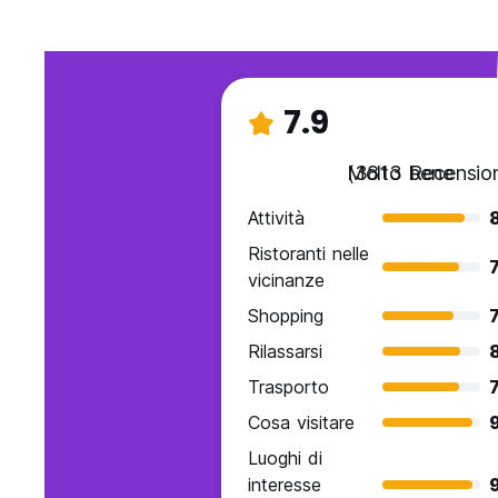
7.9
Molto bene
(3813 Recension
Attività
Ristoranti nelle
7
vicinanze
Shopping
7
Rilassarsi
Trasporto
7
Cosa visitare
Luoghi di
interesse