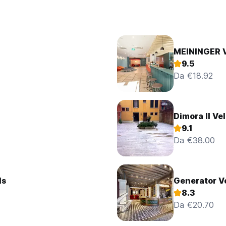
MEININGER V
9.5
Da €18.92
Dimora Il Ve
9.1
Da €38.00
ls
Generator V
8.3
Da €20.70