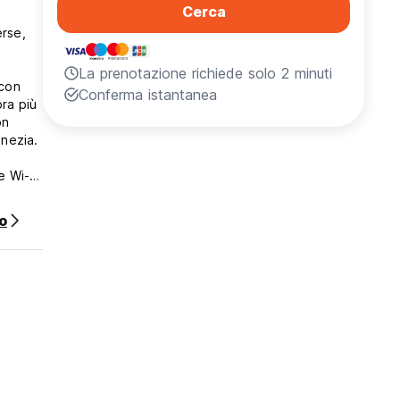
Cerca
erse,
La prenotazione richiede solo 2 minuti
 con
Conferma istantanea
ora più
on
enezia.
e Wi-Fi
o
.