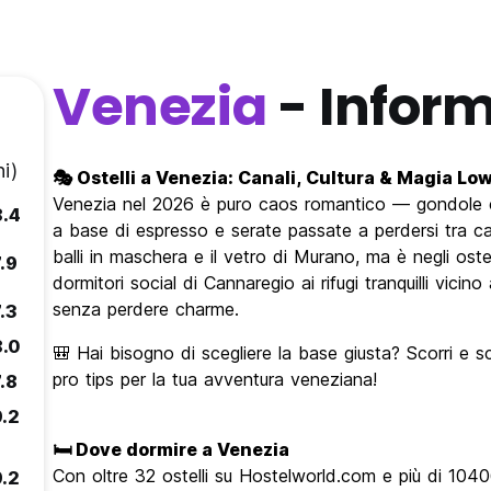
Venezia
- Inform
i)
🎭 Ostelli a Venezia: Canali, Cultura & Magia L
Venezia nel 2026 è puro caos romantico — gondole c
8.4
a base di espresso e serate passate a perdersi tra call
balli in maschera e il vetro di Murano, ma è negli ostell
.9
dormitori social di Cannaregio ai rifugi tranquilli vici
senza perdere charme.
.3
8.0
🎒 Hai bisogno di scegliere la base giusta? Scorri e sco
pro tips per la tua avventura veneziana!
.8
9.2
🛏️ Dove dormire a Venezia
Con oltre 32 ostelli su Hostelworld.com e più di 1040
9.2