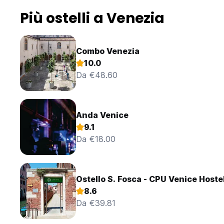
Più ostelli a Venezia
Combo Venezia
10.0
Da €48.60
Anda Venice
9.1
Da €18.00
Ostello S. Fosca - CPU Venice Hoste
8.6
Da €39.81