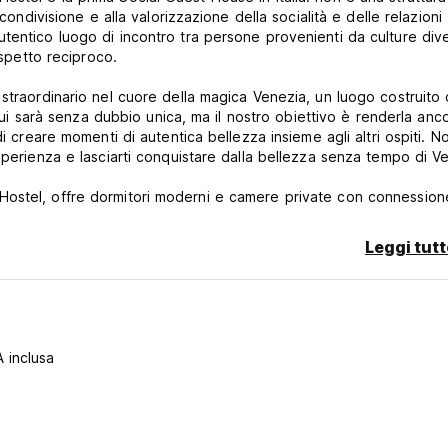
condivisione e alla valorizzazione della socialità e delle relazioni
tentico luogo di incontro tra persone provenienti da culture div
ispetto reciproco.
 straordinario nel cuore della magica Venezia, un luogo costruito
 qui sarà senza dubbio unica, ma il nostro obiettivo è renderla anc
i creare momenti di autentica bellezza insieme agli altri ospiti. N
sperienza e lasciarti conquistare dalla bellezza senza tempo di V
ostel, offre dormitori moderni e camere private con connession
 dotata di armadietti privati con presa di corrente interna.
Leggi tutt
erasso, comodino e lampada laterale.
a pranzo e una cucina comune completamente attrezzata.
i.
 Marco Venice si trova accanto alle principali attrazioni della città e a pochi passi dai trasporti pubblici
A inclusa