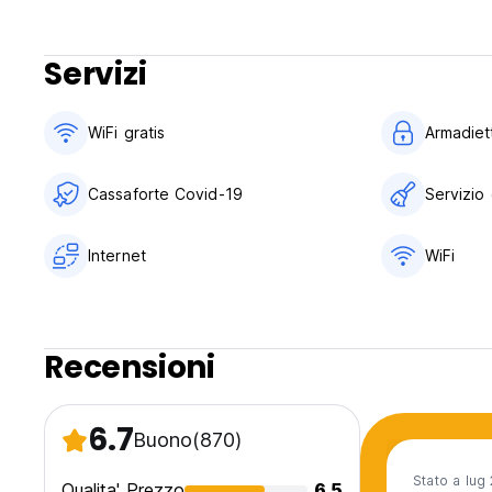
Servizi
WiFi gratis
Armadiett
Cassaforte Covid-19
Servizio 
Internet
WiFi
Recensioni
6.7
Buono
(870)
Stato a lug
Qualita' Prezzo
6.5