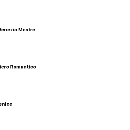
enezia Mestre
liero Romantico
enice