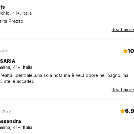
is
chio, 41+, Italia
lità Prezzo
Read more
10
 2026
SARIA
mina, 41+, Italia
 realtà...centrale..una sola nota ma è Ve..l odore nel bagno..ma
5 stelle accade!!
Read more
6.9
g 2026
essandra
mina, 41+, Italia