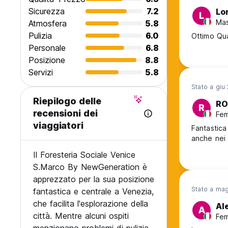
Sicurezza
7.2
Lor
L
Mas
Atmosfera
5.8
Pulizia
6.0
Ottimo Qua
Personale
6.8
Posizione
8.8
Servizi
5.8
Stato a giu
Riepilogo delle
RO
R
recensioni dei
Fem
viaggiatori
Fantastica
anche nei 
Il Foresteria Sociale Venice
S.Marco By NewGeneration è
apprezzato per la sua posizione
Stato a ma
fantastica e centrale a Venezia,
che facilita l'esplorazione della
Al
A
città. Mentre alcuni ospiti
Fem