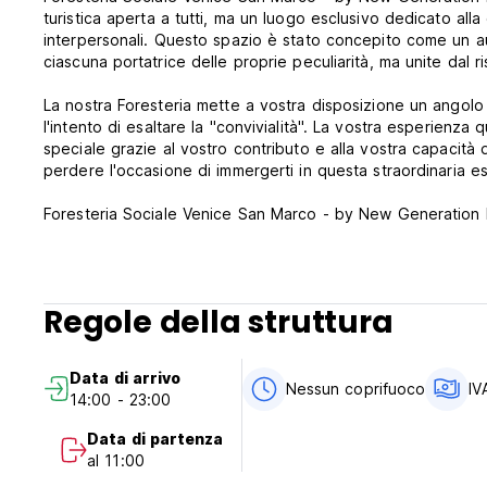
turistica aperta a tutti, ma un luogo esclusivo dedicato alla 
interpersonali. Questo spazio è stato concepito come un au
ciascuna portatrice delle proprie peculiarità, ma unite dal r
La nostra Foresteria mette a vostra disposizione un angolo
l'intento di esaltare la "convivialità". La vostra esperienza
speciale grazie al vostro contributo e alla vostra capacità d
perdere l'occasione di immergerti in questa straordinaria e
Foresteria Sociale Venice San Marco - by New Generation H
gratuita.
Ogni unità comprende bagno privato con asciugacapelli ed è
Tutti i letti sono dotati di materasso ortopedico, coprimat
L'a reception aperta 24 ore e i servizi includono una zon
Regole della struttura
Il personale cordiale è disponibile per informazioni e consigl
Foresteria Sociale San
Data di arrivo
Nessun coprifuoco
IV
14:00 - 23:00
Data di partenza
al 11:00