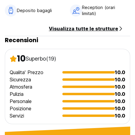
Reception (orari
Orari della reception: dalle 9.00 alle 23.00 (Auto-translated
Deposito bagagli
limitati)
from original language)
Visualizza tutte le strutture
Recensioni
10
Superbo
(19)
Qualita' Prezzo
10.0
Sicurezza
10.0
Atmosfera
10.0
Pulizia
10.0
Personale
10.0
Posizione
10.0
Servizi
10.0