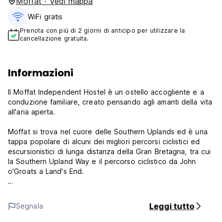
Moffat · Vedi mappa
WiFi gratis
Prenota con piú di 2 giorni di anticipo per utilizzare la
cancellazione gratuita.
Informazioni
Il Moffat Independent Hostel è un ostello accogliente e a
conduzione familiare, creato pensando agli amanti della vita
all'aria aperta.
Moffat si trova nel cuore delle Southern Uplands ed è una
tappa popolare di alcuni dei migliori percorsi ciclistici ed
escursionistici di lunga distanza della Gran Bretagna, tra cui
la Southern Upland Way e il percorso ciclistico da John
o'Groats a Land's End.
Per coloro che desiderano fermarsi un po' più a lungo,
siamo una base eccellente per esplorare tutto ciò che la
Leggi tutto
Segnala
Scozia meridionale ha da offrire.