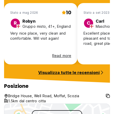
10
Stato a mag 2026
Stato a set 2023
Robyn
Carl
R
C
Gruppo misto, 41+, England
Maschio, 
Very nice place, very clean and
Excellent place.
comfortable. Will visit again!
pleasant end to 
road, great place
Read more
Visualizza tutte le recensioni
Posizione
Bridge House, Well Road, Moffat, Scozia
1.5km dal centro citta