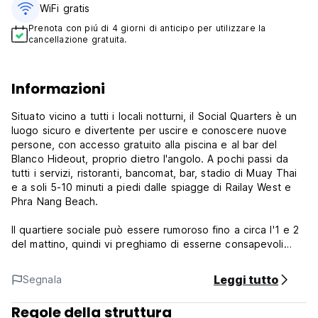
WiFi gratis
Prenota con piú di 4 giorni di anticipo per utilizzare la
cancellazione gratuita.
Informazioni
Situato vicino a tutti i locali notturni, il Social Quarters è un
luogo sicuro e divertente per uscire e conoscere nuove
persone, con accesso gratuito alla piscina e al bar del
Blanco Hideout, proprio dietro l'angolo. A pochi passi da
tutti i servizi, ristoranti, bancomat, bar, stadio di Muay Thai
e a soli 5-10 minuti a piedi dalle spiagge di Railay West e
Phra Nang Beach.
Il quartiere sociale può essere rumoroso fino a circa l'1 e 2
del mattino, quindi vi preghiamo di esserne consapevoli
quando prenotate con noi. Tutte le nostre camere sono
dotate di aria condizionata, docce e servizi igienici, prese
Leggi tutto
Segnala
di corrente, luci di lettura e armadietti enormi per ogni letto.
Forniamo gratuitamente asciugamani e un comodo piumino.
Regole della struttura
Vi consigliamo di prenotare più di 2 o 3 notti perché Railay