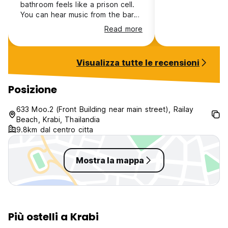
bathroom feels like a prison cell.
You can hear music from the bar
going well past midnight, I
Read more
understand that it is a party hostel
but some quiet hours should exist.
Visualizza tutte le recensioni
Posizione
633 Moo.2 (Front Building near main street), Railay
Beach, Krabi, Thailandia
9.8km dal centro citta
Mostra la mappa
Più ostelli a Krabi