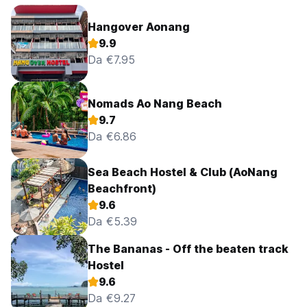
Hangover Aonang
9.9
Da €7.95
Nomads Ao Nang Beach
9.7
Da €6.86
Sea Beach Hostel & Club (AoNang
Beachfront)
9.6
Da €5.39
The Bananas - Off the beaten track
Hostel
9.6
Da €9.27