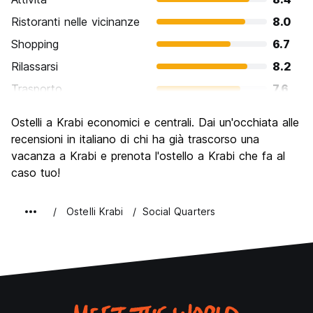
Ristoranti nelle vicinanze
8.0
Shopping
6.7
Rilassarsi
8.2
Trasporto
7.6
Cosa visitare
7.5
Ostelli a Krabi economici e centrali. Dai un'occhiata alle
Luoghi di interesse culturale
6.9
recensioni in italiano di chi ha già trascorso una
Festa / Vita notturna
vacanza a Krabi e prenota l'ostello a Krabi che fa al
6.4
caso tuo!
Qualita' Prezzo
8.0
Ostelli Krabi
Social Quarters