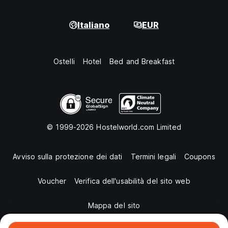
È severamente vietato fumare all'interno dei dormitori.
Italiano
EUR
L'ospite sarà considerato inadatto a continuare a
soggiornare in uno dei nostri ostelli in caso di abuso di
droghe, mancato rispetto delle politiche degli ospiti e delle
prenotazioni, comportamento scorretto
Ostelli
Hotel
Bed and Breakfast
(fisico/mentale/verbale o di qualsiasi tipo), furto, igiene
personale, vandalismo, violazione di domicilio, mancato
pagamento/ritardo nel pagamento delle quote, altri disagi
degli ospiti o qualsiasi altra azione ingiustificata. In tutti
questi casi, l'ospite sarà invitato a lasciare immediatamente
la struttura senza alcun rimborso.
© 1999-2026 Hostelworld.com Limited
L'alimentazione elettrica è disponibile solo in alcune località
selezionate e non in tutte le proprietà di The Hosteller.
Avviso sulla protezione dei dati
Termini legali
Coupons
(Auto-translated from original language)
Voucher
Verifica dell'usabilità del sito web
Mappa del sito