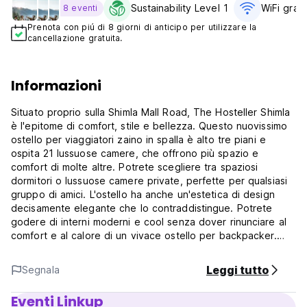
Sustainability Level 1
WiFi grati
8 eventi
Prenota con piú di 8 giorni di anticipo per utilizzare la
cancellazione gratuita.
Informazioni
Situato proprio sulla Shimla Mall Road, The Hosteller Shimla
è l'epitome di comfort, stile e bellezza. Questo nuovissimo
ostello per viaggiatori zaino in spalla è alto tre piani e
ospita 21 lussuose camere, che offrono più spazio e
comfort di molte altre. Potrete scegliere tra spaziosi
dormitori o lussuose camere private, perfette per qualsiasi
gruppo di amici. L'ostello ha anche un'estetica di design
decisamente elegante che lo contraddistingue. Potrete
godere di interni moderni e cool senza dover rinunciare al
comfort e al calore di un vivace ostello per backpacker.
L'ostello dispone di un'enorme area comune al piano terra e
di una speciale caffetteria sul tetto con vista diretta su Mall
Leggi tutto
Segnala
Road.
Eventi Linkup
Nota importante: