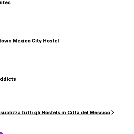
ites
town Mexico City Hostel
ddicts
sualizza tutti gli Hostels in Città del Messico