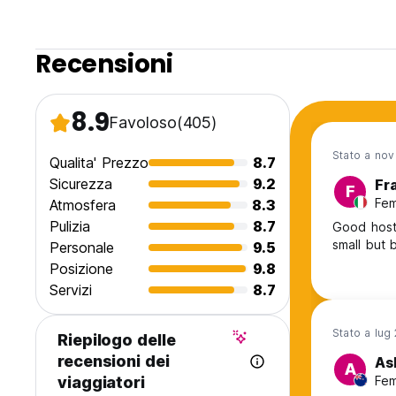
Recensioni
8.9
Favoloso
(405)
Stato a no
Qualita' Prezzo
8.7
Sicurezza
9.2
Fr
F
Fem
Atmosfera
8.3
Pulizia
8.7
Good hoste
small but 
Personale
9.5
Posizione
9.8
Servizi
8.7
Stato a lug
Riepilogo delle
recensioni dei
As
A
Fem
viaggiatori