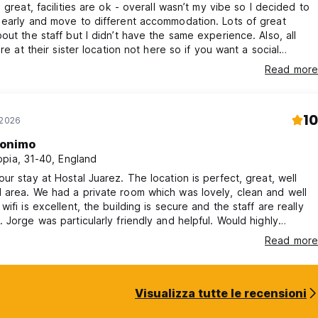
s great, facilities are ok - overall wasn’t my vibe so I decided to
early and move to different accommodation. Lots of great
out the staff but I didn’t have the same experience. Also, all
are at their sister location not here so if you want a social
e not the best.
Read more
10
 2026
onimo
pia, 31-40, England
ur stay at Hostal Juarez. The location is perfect, great, well
area. We had a private room which was lovely, clean and well
wifi is excellent, the building is secure and the staff are really
 Jorge was particularly friendly and helpful. Would highly
d.
Read more
Visualizza tutte le recensioni