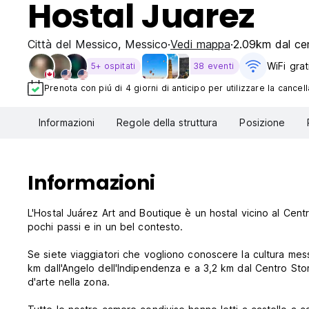
Hostal Juarez
Città del Messico
,
Messico
Vedi mappa
2.09km dal cen
WiFi grat
5+ ospitati
38 eventi
Prenota con piú di 4 giorni di anticipo per utilizzare la cancell
Informazioni
Regole della struttura
Posizione
Informazioni
L'Hostal Juárez Art and Boutique è un hostal vicino al Centro
pochi passi e in un bel contesto.
Se siete viaggiatori che vogliono conoscere la cultura messi
km dall'Angelo dell'Indipendenza e a 3,2 km dal Centro Storic
d'arte nella zona.