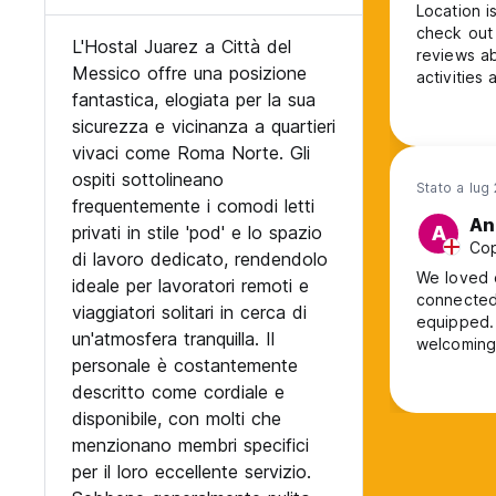
Location i
check out 
L'Hostal Juarez a Città del
reviews ab
Messico offre una posizione
activities 
fantastica, elogiata per la sua
atmospher
sicurezza e vicinanza a quartieri
vivaci come Roma Norte. Gli
ospiti sottolineano
Stato a lug
frequentemente i comodi letti
An
privati in stile 'pod' e lo spazio
A
Cop
di lavoro dedicato, rendendolo
We loved o
ideale per lavoratori remoti e
connected 
viaggiatori solitari in cerca di
equipped. 
un'atmosfera tranquilla. Il
welcoming.
personale è costantemente
recommen
descritto come cordiale e
disponibile, con molti che
menzionano membri specifici
per il loro eccellente servizio.