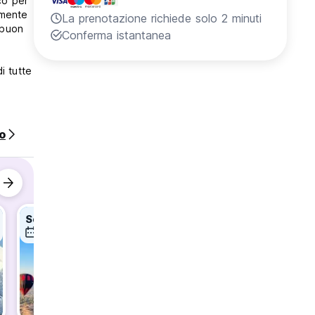
co per
emente
La prenotazione richiede solo 2 minuti
 buon
Conferma istantanea
i tutte
o
Solo vuelo en Globo Todos los días🎈✨
✨Discover the magic of Taxco✨
9 ago
9 ago
9 ago