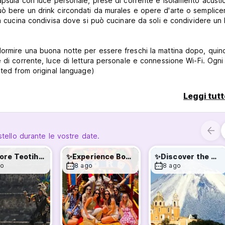
capsula con luce personale, prese di corrente e isolamento acusti
uò bere un drink circondati da murales e opere d'arte o semplic
na cucina condivisa dove si può cucinare da soli e condividere un
ormire una buona notte per essere freschi la mattina dopo, quind
 di corrente, luce di lettura personale e connessione Wi-Fi. Ogni
ated from original language)
Leggi tutt
stello durante le vostre date.
✨Explore Teotihuacan EveryDay✨
✨Experience Boat Xochimilco Tour✨
✨Discover the magic of Cholula✨
go
8 ago
8 ago