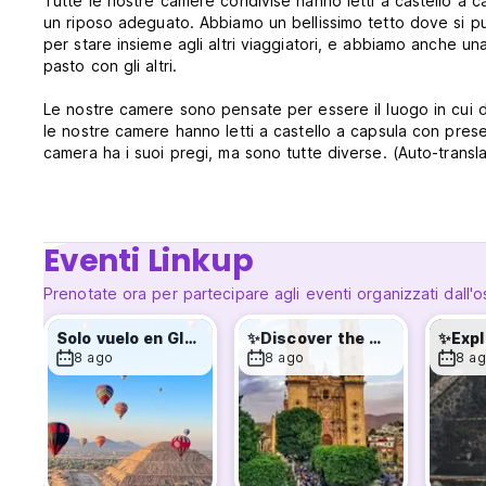
Tutte le nostre camere condivise hanno letti a castello a 
un riposo adeguato. Abbiamo un bellissimo tetto dove si p
per stare insieme agli altri viaggiatori, e abbiamo anche u
pasto con gli altri.
Le nostre camere sono pensate per essere il luogo in cui d
le nostre camere hanno letti a castello a capsula con prese
camera ha i suoi pregi, ma sono tutte diverse. (Auto-transl
Eventi Linkup
Prenotate ora per partecipare agli eventi organizzati dall'o
Solo vuelo en Globo Todos los días🎈✨
✨Discover the magic of Taxco✨
8 ago
8 ago
8 a