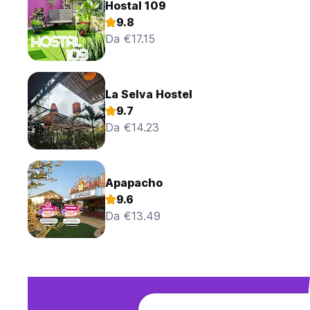
Hostal 109
9.8
Da €17.15
La Selva Hostel
9.7
Da €14.23
Apapacho
9.6
Da €13.49