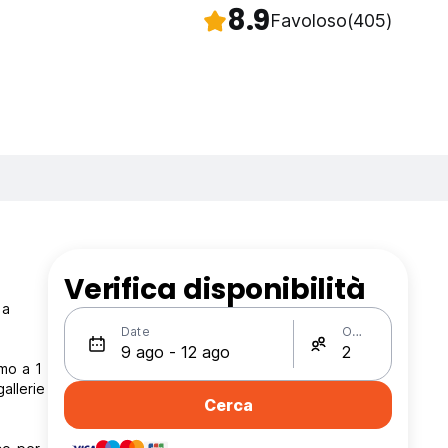
8.9
Favoloso
(405)
Verifica disponibilità
 a
Date
Ospiti
amo a 1
allerie
Cerca