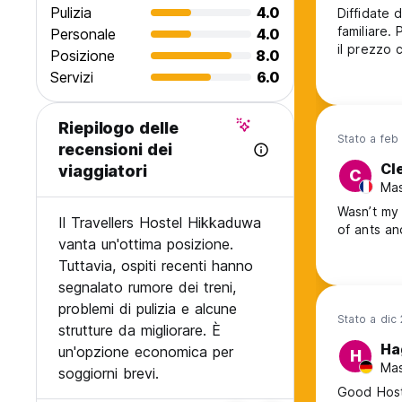
Pulizia
4.0
Diffidate d
familiare. 
Personale
4.0
il prezzo c
Posizione
8.0
Servizi
6.0
Riepilogo delle
Stato a feb
recensioni dei
Cl
viaggiatori
C
Mas
Wasn’t my 
Il Travellers Hostel Hikkaduwa
of ants an
vanta un'ottima posizione.
Tuttavia, ospiti recenti hanno
segnalato rumore dei treni,
problemi di pulizia e alcune
Stato a dic
strutture da migliorare. È
Ha
un'opzione economica per
H
Mas
soggiorni brevi.
Good Hoste