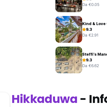
Da €0.05
Kind & Love
9.3
Da €2.91
Steffi‘s Man
9.3
Da €6.62
Hikkaduwa
- In