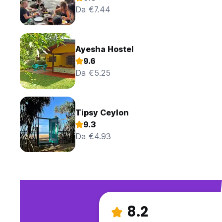
Da €7.44
Ayesha Hostel
9.6
Da €5.25
Tipsy Ceylon
9.3
Da €4.93
8.2