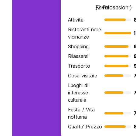
Favoloso
(2 Recensioni)
Attività
Ristoranti nelle
vicinanze
Shopping
Rilassarsi
Trasporto
Cosa visitare
7
Luoghi di
interesse
7
culturale
Festa / Vita
7
notturna
Qualita' Prezzo