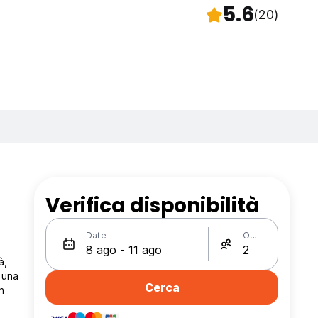
5.6
(20)
Verifica disponibilità
Date
Ospiti
à,
 una
Cerca
n