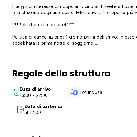
I luoghi di interesse più popolari vicino al Travellers hoste
e la stazione degli autobus di Hikkaduwa. L'aeroporto più v
***Politiche della proprietà***
Politica di cancellazione: 1 giorno prima dell'arrivo. In cas
addebitata la prima notte di soggiorno.
Check in dalle 13:00 alle 22:00.
Check out dalle 09:00 alle 12:00.
Regole della struttura
Pagamento all'arrivo in contanti.
Data di arrivo
Tasse incluse.
IVA inclusa
13:00 - 22:00
Colazione inclusa.
Data di partenza
al 12:00
Nessun coprifuoco.
Non fumatori nelle camere. (Auto-translated from original 