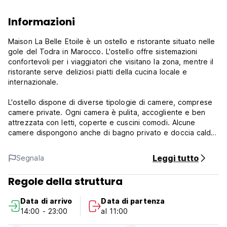
Informazioni
Maison La Belle Etoile è un ostello e ristorante situato nelle
gole del Todra in Marocco. L'ostello offre sistemazioni
confortevoli per i viaggiatori che visitano la zona, mentre il
ristorante serve deliziosi piatti della cucina locale e
internazionale.
L'ostello dispone di diverse tipologie di camere, comprese
camere private. Ogni camera è pulita, accogliente e ben
attrezzata con letti, coperte e cuscini comodi. Alcune
camere dispongono anche di bagno privato e doccia calda,
mentre altre condividono servizi in comune.
Leggi tutto
Segnala
L'ostello dispone anche di una spaziosa terrazza con vista
mozzafiato sulle gole del Todra, dove gli ospiti possono
Regole della struttura
rilassarsi e godersi lo splendido scenario, accesso internet
e parcheggio privato gratuito.
Data di arrivo
Data di partenza
14:00 - 23:00
al 11:00
La Belle Etoile - Termini e condizioni: