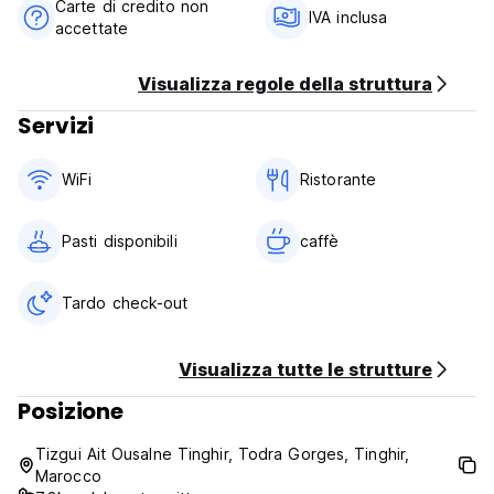
Carte di credito non
Politica di cancellazione: 7 giorni prima dell'arrivo. In caso di
IVA inclusa
accettate
cancellazione tardiva o di mancato arrivo verrà addebitata
la prima notte del soggiorno.
Visualizza regole della struttura
Check-in dalle 14:00 alle 23:00.
Servizi
Check-out entro le 11:00.
Pagamento all'arrivo solo in contanti.
WiFi
Ristorante
Tasse incluse
Colazione inclusa.
Pasti disponibili
caffè
Generale:
Reception 24 ore su 24.
Tardo check-out
Nessun coprifuoco.
(Auto-translated from original language)
Visualizza tutte le strutture
Posizione
Tizgui Ait Ousalne Tinghir, Todra Gorges, Tinghir,
Marocco