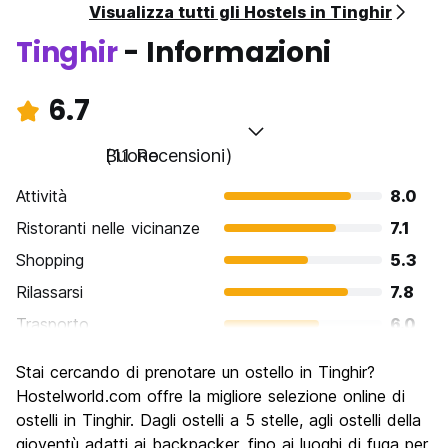
Visualizza tutti gli Hostels in Tinghir
Tinghir
- Informazioni
6.7
Buono
(11 Recensioni)
Attività
8.0
Ristoranti nelle vicinanze
7.1
Shopping
5.3
Rilassarsi
7.8
Trasporto
6.0
Cosa visitare
7.5
Stai cercando di prenotare un ostello in Tinghir?
Luoghi di interesse culturale
6.2
Hostelworld.com offre la migliore selezione online di
Festa / Vita notturna
ostelli in Tinghir. Dagli ostelli a 5 stelle, agli ostelli della
4.7
gioventù adatti ai backpacker, fino ai luoghi di fuga per