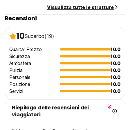
approfondite la pratica dello yoga nella nostra shala,
Visualizza tutte le strutture
imparate l'apnea, fate un'escursione sulla collina per un'alba
panoramica, lasciatevi commuovere dalla magia di
Recensioni
Sumberkima. (Auto-translated from original language)
10
Superbo
(19)
Qualita' Prezzo
10.0
Sicurezza
10.0
Atmosfera
10.0
Pulizia
10.0
Personale
10.0
Posizione
10.0
Servizi
10.0
Riepilogo delle recensioni dei
viaggiatori