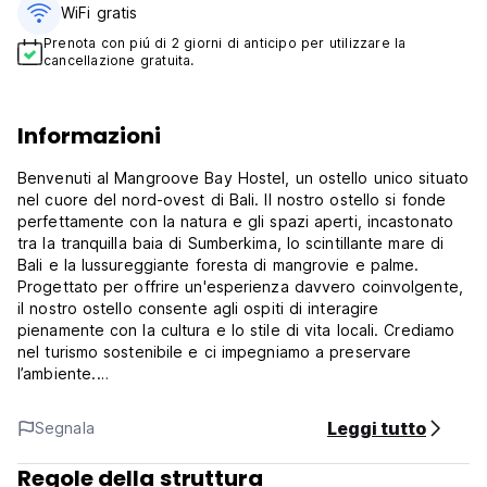
WiFi gratis
Prenota con piú di 2 giorni di anticipo per utilizzare la
cancellazione gratuita.
Informazioni
Benvenuti al Mangroove Bay Hostel, un ostello unico situato
nel cuore del nord-ovest di Bali. Il nostro ostello si fonde
perfettamente con la natura e gli spazi aperti, incastonato
tra la tranquilla baia di Sumberkima, lo scintillante mare di
Bali e la lussureggiante foresta di mangrovie e palme.
Progettato per offrire un'esperienza davvero coinvolgente,
il nostro ostello consente agli ospiti di interagire
pienamente con la cultura e lo stile di vita locali. Crediamo
nel turismo sostenibile e ci impegniamo a preservare
l’ambiente.
All'ostello
Leggi tutto
Segnala
Nel nostro soggiorno abbiamo una piccola cucina per
preparare un caffè o un pasto semplice e un proiettore
Regole della struttura
cinematografico a cui puoi collegare il tuo laptop, freccette