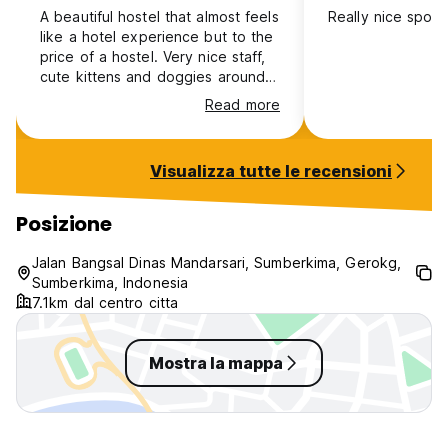
A beautiful hostel that almost feels
Really nice spot!
like a hotel experience but to the
price of a hostel. Very nice staff,
cute kittens and doggies around.
Great hostel for relaxing and
Read more
taking it easy. Met some nice
people here too who were also
solo travelling
Visualizza tutte le recensioni
Posizione
Jalan Bangsal Dinas Mandarsari, Sumberkima, Gerokg,
Sumberkima, Indonesia
7.1km dal centro citta
Mostra la mappa