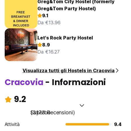
Greg&Tom City Hostel (formerly
Greg&Tom Party Hostel)
9.1
Da €13.96
Let's Rock Party Hostel
8.9
Da €16.27
Visualizza tutti gli Hostels in Cracovia
Cracovia
- Informazioni
9.2
Superbo
(3173 Recensioni)
Attività
9.4