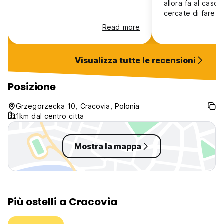
allora fa al caso 
cercate di fare 
allora però prob
Read more
Cracovia c'è di me
Visualizza tutte le recensioni
Posizione
Grzegorzecka 10, Cracovia, Polonia
1km dal centro citta
Mostra la mappa
Più ostelli a Cracovia