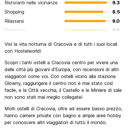
Ristoranti nelle vicinanze
9.3
Shopping
8.5
Rilassarsi
9.0
Trasporto
9.0
Cosa visitare
9.4
Vivi la vita notturna di Cracovia e di tutti i suoi locali
Luoghi di interesse culturale
9.6
con Hostelworld!
Festa / Vita notturna
9.0
Scopri i tanti ostelli a Cracovia centro per vivere una
Qualita' Prezzo
9.5
delle città più giovani d’Europa, con recensioni di altri
viaggiatori come voi. Con ostelli vicino alla stazione
Glowny, raggiungere il centro non è mai stato così
facile, e la Città vecchia, il Castello e le Miniere di sale
non sono stati mai meglio collegate!
Molti ostelli di Cracovia, oltre ad essere basso prezzo,
hanno camere private con bagno e ampie aree hobby
per conoscere altri viaggiatori di tutto il mondo.