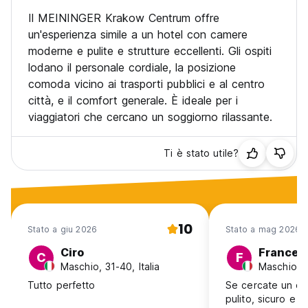
Il MEININGER Krakow Centrum offre
un'esperienza simile a un hotel con camere
moderne e pulite e strutture eccellenti. Gli ospiti
lodano il personale cordiale, la posizione
comoda vicino ai trasporti pubblici e al centro
città, e il comfort generale. È ideale per i
viaggiatori che cercano un soggiorno rilassante.
Ti è stato utile?
10
Stato a giu 2026
Stato a mag 2026
Ciro
Frances
C
F
Maschio, 31-40, Italia
Maschio, 3
Tutto perfetto
Se cercate un ost
pulito, sicuro e in ottima posizion