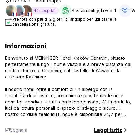
Cracovia · Vedi mappa
Sustainability Level 1
WiFi
40+ ospitati
Prenota con piú di 2 giorni di anticipo per utilizzare la
cancellazione gratuita.
Informazioni
Benvenuto al MEININGER Hotel Kraków Centrum, situato
perfettamente lungo il fiume Vistola e a breve distanza dal
centro storico di Cracovia, dal Castello di Wawel e dal
quartiere Kazimierz.
Il nostro hotel offre il comfort di un albergo con la
flessibilità di un ostello, con camere private moderne e
dormitori condivisi – tutti con bagno privato, Wi-Fi gratuito,
luci da lettura personali e spazio di stivaggio sicuro. Il
nostro cordiale team multilingue è disponibile 24/7 per
aiutarti con tutto ciò di cui hai bisogno.
Leggi tutto
Segnala