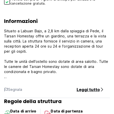
cancellazione gratuita.
Informazioni
Situato a Labuan Bajo, a 2,8 km dalla spiaggia di Pede, il
Tarsan Homestay offre un giardino, una terrazza e la vista
sulla città. La struttura fornisce il servizio in camera, una
reception aperta 24 ore su 24 e l'organizzazione di tour
per gli ospiti.
Tutte le unità dell'ostello sono dotate di area salotto. Tutte
le camere del Tarsan Homestay sono dotate di aria
condizionata e bagno privato.
Al mattino vi attende una colazione continentale.
Leggi tutto
Segnala
Presso il Tarsan Homestay potrete giocare a biliardo ed è
disponibile il servizio di autonoleggio.
Regole della struttura
La spiaggia di Wae Rana si trova a 3 km dall'ostello.
Data di arrivo
Data di partenza
L'Aeroporto più vicino è l'Aeroporto Internazionale di