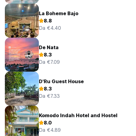
La Boheme Bajo
8.8
Da €4.40
De Nata
8.3
Da €7.09
D'Ru Guest House
8.3
Da €7.33
Komodo Indah Hotel and Hostel
8.0
Da €4.89