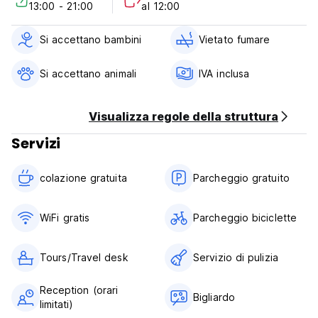
13:00 - 21:00
al 12:00
Komodo, a 1 km da Tarsan Homestay.
Termini e Condizioni:
Si accettano bambini
Vietato fumare
Politica di cancellazione: 3 giorni prima dell'arrivo. In caso di
cancellazione tardiva o di mancato arrivo verrà addebitata
Si accettano animali
IVA inclusa
la prima notte del soggiorno.
Check-in 12:30-21:00
Check-out dalle 00:00 alle 11:30
Visualizza regole della struttura
Pagamento all'arrivo in contanti.
Tasse incluse.
Servizi
Colazione inclusa.
Nessun coprifuoco.
colazione gratuita‎
Parcheggio gratuito
Non fumatore. (Auto-translated from original language)
WiFi gratis
Parcheggio biciclette
Tours/Travel desk
Servizio di pulizia
Reception (orari
Bigliardo
limitati)