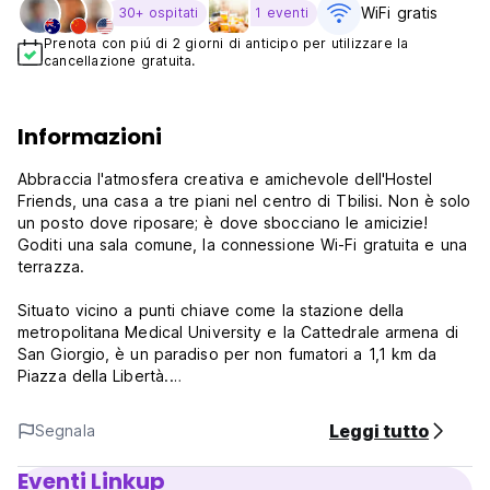
WiFi gratis
30+ ospitati
1 eventi
Prenota con piú di 2 giorni di anticipo per utilizzare la
cancellazione gratuita.
Informazioni
Abbraccia l'atmosfera creativa e amichevole dell'Hostel
Friends, una casa a tre piani nel centro di Tbilisi. Non è solo
un posto dove riposare; è dove sbocciano le amicizie!
Goditi una sala comune, la connessione Wi-Fi gratuita e una
terrazza.
Situato vicino a punti chiave come la stazione della
metropolitana Medical University e la Cattedrale armena di
San Giorgio, è un paradiso per non fumatori a 1,1 km da
Piazza della Libertà.
Politica e condizioni del Friends Hostel:
Leggi tutto
Segnala
Politica di cancellazione: 24 ore prima dell'arrivo. In caso di
Eventi Linkup
cancellazione tardiva o di mancato arrivo verrà addebitata