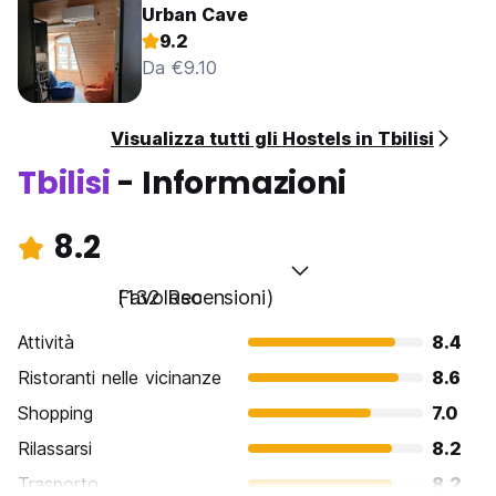
Urban Cave
9.2
Da €9.10
Visualizza tutti gli Hostels in Tbilisi
Tbilisi
- Informazioni
8.2
Favoloso
(132 Recensioni)
Attività
8.4
Ristoranti nelle vicinanze
8.6
Shopping
7.0
Rilassarsi
8.2
Trasporto
8.2