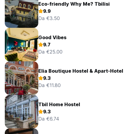
Eco-friendly Why Me? Tbilisi
9.9
Da €3.50
Good Vibes
9.7
Da €25.00
Elia Boutique Hostel & Apart-Hotel
9.3
Da €11.80
Tbil Home Hostel
9.3
Da €6.74