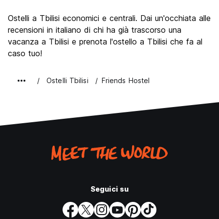
Cosa visitare
8.7
Ostelli a Tbilisi economici e centrali. Dai un'occhiata alle
Luoghi di interesse culturale
8.5
recensioni in italiano di chi ha già trascorso una
Festa / Vita notturna
vacanza a Tbilisi e prenota l'ostello a Tbilisi che fa al
7.5
caso tuo!
Qualita' Prezzo
8.8
Ostelli Tbilisi
Friends Hostel
Seguici su