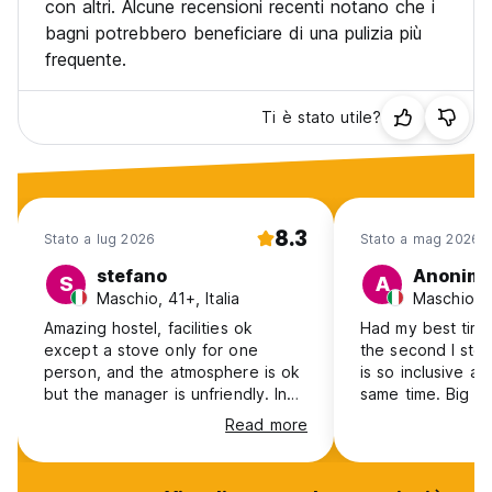
con altri. Alcune recensioni recenti notano che i
bagni potrebbero beneficiare di una pulizia più
frequente.
Ti è stato utile?
8.3
Stato a lug 2026
Stato a mag 2026
stefano
Anonim
S
A
Maschio, 41+, Italia
Maschio, 2
Amazing hostel, facilities ok
Had my best time 
except a stove only for one
the second I ste
person, and the atmosphere is ok
is so inclusive an
but the manager is unfriendly. In
same time. Big up
complex great hostel
their amazing job
Read more
making the exper
10/10 :))