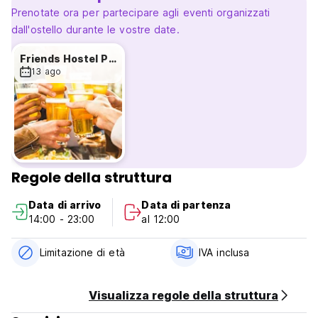
la prima notte del soggiorno.
Prenotate ora per partecipare agli eventi organizzati
dall'ostello durante le vostre date.
Check-in dalle 14:00 alle 23:00.
Check-out dalle 00:00 alle 11:00.
Friends Hostel Pub Crawl
13 ago
Pagamento all'arrivo in contanti.
Tasse incluse.
Colazione non inclusa.
Generale:
Reception 24 ore su 24.
Nessun coprifuoco. (Auto-translated from original language)
Regole della struttura
Data di arrivo
Data di partenza
14:00 - 23:00
al 12:00
Limitazione di età
IVA inclusa
Visualizza regole della struttura