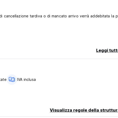
o di cancellazione tardiva o di mancato arrivo verrà addebitata la 
D)
Leggi tutt
tate
IVA inclusa
nal language)
Visualizza regole della struttur