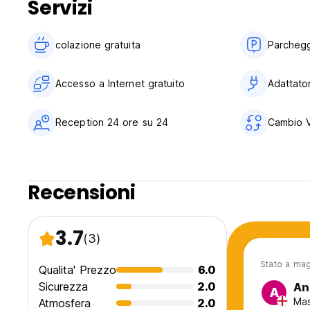
Servizi
colazione gratuita‎
Parchegg
Accesso a Internet gratuito
Adattator
Reception 24 ore su 24
Cambio V
Recensioni
3.7
(3)
Stato a ma
Qualita' Prezzo
6.0
Sicurezza
2.0
An
A
Mas
Atmosfera
2.0