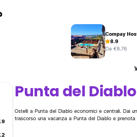
o
Compay Host
8.9
Da €8.76
V
Punta del Diablo
Ostelli a Punta del Diablo economici e centrali. Dai un'
trascorso una vacanza a Punta del Diablo e prenota l
.9
.2