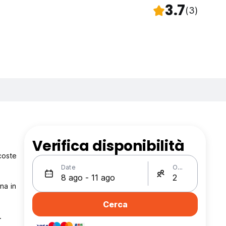
3.7
(3)
Verifica disponibilità
 coste
Date
Ospiti
na in
Cerca
.