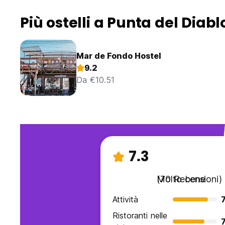
Più ostelli a Punta del Diabl
Mar de Fondo Hostel
9.2
Da €10.51
7.3
Molto bene
(70 Recensioni)
Attività
7
Ristoranti nelle
7