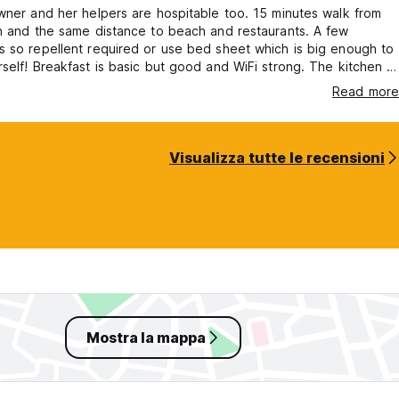
wner and her helpers are hospitable too. 15 minutes walk from
n and the same distance to beach and restaurants. A few
 so repellent required or use bed sheet which is big enough to
self! Breakfast is basic but good and WiFi strong. The kitchen is
 has what you need. Quiet neighbourhood at night although dogs
Read more
I'd stay again! Warning: don't leave shoes/boots
outside - a dog from street might steal it.
Visualizza tutte le recensioni
Mostra la mappa