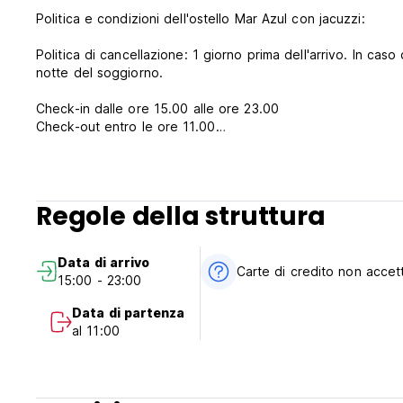
Politica e condizioni dell'ostello Mar Azul con jacuzzi:
Politica di cancellazione: 1 giorno prima dell'arrivo. In cas
notte del soggiorno.
Check-in dalle ore 15.00 alle ore 23.00
Check-out entro le ore 11.00
Pagamento all'arrivo solo in contanti (pesi uruguaiani o US
Tasse incluse
Colazione inclusa
Regole della struttura
Generale:
Reception 24 ore su 24
Data di arrivo
Nessun coprifuoco
Carte di credito non accet
15:00 - 23:00
Sono ammessi animali domestici (Auto-translated from origi
Data di partenza
al 11:00