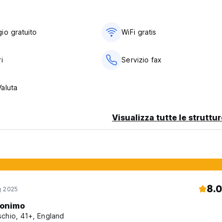
io gratuito
WiFi gratis
i
Servizio fax
aluta
Visualizza tutte le struttu
8.0
g 2025
onimo
chio, 41+, England