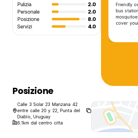
Pulizia
2.0
Friendly o
bus statio
Personale
2.0
mosquitoes
Posizione
8.0
cover your
Servizi
4.0
small but
in street bark occasionally. 
Posizione
Calle 3 Solar 23 Manzana 42
entre calle 20 y 22, Punta del
Diablo, Uruguay
6.1km dal centro citta