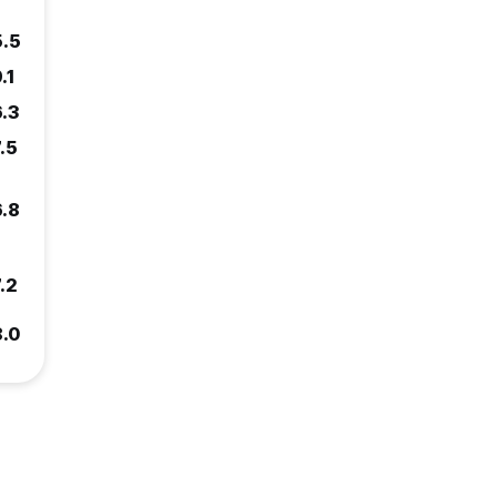
5.5
.1
6.3
.5
6.8
.2
8.0