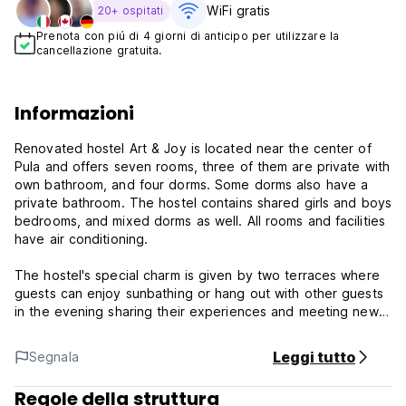
WiFi gratis
20+ ospitati
Prenota con piú di 4 giorni di anticipo per utilizzare la
cancellazione gratuita.
Informazioni
Renovated hostel Art & Joy is located near the center of
Pula and offers seven rooms, three of them are private with
own bathroom, and four dorms. Some dorms also have a
private bathroom. The hostel contains shared girls and boys
bedrooms, and mixed dorms as well. All rooms and facilities
have air conditioning.
The hostel's special charm is given by two terraces where
guests can enjoy sunbathing or hang out with other guests
in the evening sharing their experiences and meeting new
people. The hostel also has common kitchen which is fully
equipped with everything needed to prepare meals.
Leggi tutto
Segnala
The specialty of the hostel is in its colors and special style,
Regole della struttura
which includes many works of art by local artists.