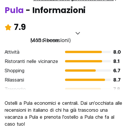
Pula
- Informazioni
7.9
Molto bene
(415 Recensioni)
Attività
8.0
Ristoranti nelle vicinanze
8.1
Shopping
6.7
Rilassarsi
8.7
Trasporto
7.8
Cosa visitare
8.2
Ostelli a Pula economici e centrali. Dai un'occhiata alle
Luoghi di interesse culturale
8.5
recensioni in italiano di chi ha già trascorso una
Festa / Vita notturna
vacanza a Pula e prenota l'ostello a Pula che fa al
6.9
caso tuo!
Qualita' Prezzo
8.3