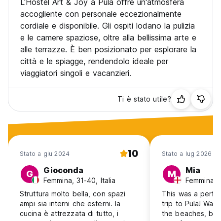
L'Hostel Art & Joy a Pula offre un'atmosfera
accogliente con personale eccezionalmente
cordiale e disponibile. Gli ospiti lodano la pulizia
e le camere spaziose, oltre alla bellissima arte e
alle terrazze. È ben posizionato per esplorare la
città e le spiagge, rendendolo ideale per
viaggiatori singoli e vacanzieri.
Ti è stato utile?
10
Stato a giu 2024
Stato a lug 2026
Gioconda
Mia
G
M
Femmina, 31-40, Italia
Femmina, 
Struttura molto bella, con spazi
This was a perfec
ampi sia interni che esterni. la
trip to Pula! Walk
cucina è attrezzata di tutto, i
the beaches, but