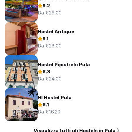
9.2
Da €29.00
Hostel Antique
9.1
Da €23.00
Hostel Pipistrelo Pula
8.3
Da €24.00
HI Hostel Pula
8.1
Da €16.20
Visualizza tutti gli Hostels in Pula