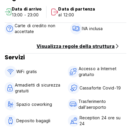
di cancellazione tardiva o no show, verrà addebitato la
Data di arrivo
Data di partenza
prima notte del vostro soggiorno.
13:00 - 23:00
al 12:00
Check in dalle ore 13.00 alle ore 23.00
Check out prima delle 12:00
Carte di credito non
Pagamento in contanti all'arrivo
IVA inclusa
accettate
Tasse incluse
Prima colazione non inclusa
Visualizza regole della struttura
Generale:
Servizi
Reception 24 ore.
Nessuna condizione particolare
Accesso a Internet
WiFi gratis
gratuito
Armadietti di sicurezza
Cassaforte Covid-19
gratuiti
Trasferimento
Spazio coworking
dall'aeroporto
Reception 24 ore su
Deposito bagagli
24