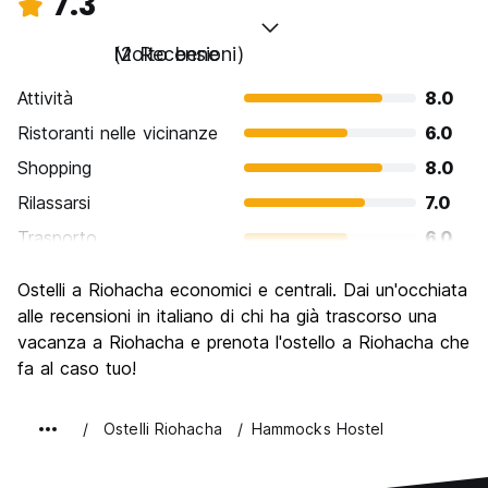
7.3
Molto bene
(2 Recensioni)
Attività
8.0
Ristoranti nelle vicinanze
6.0
Shopping
8.0
Rilassarsi
7.0
Trasporto
6.0
Cosa visitare
10.0
Ostelli a Riohacha economici e centrali. Dai un'occhiata
Luoghi di interesse culturale
8.0
alle recensioni in italiano di chi ha già trascorso una
Festa / Vita notturna
vacanza a Riohacha e prenota l'ostello a Riohacha che
4.0
fa al caso tuo!
Qualita' Prezzo
9.0
Ostelli Riohacha
Hammocks Hostel