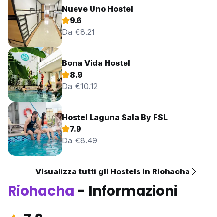
Nueve Uno Hostel
9.6
Da €8.21
Bona Vida Hostel
8.9
Da €10.12
Hostel Laguna Sala By FSL
7.9
Da €8.49
Visualizza tutti gli Hostels in Riohacha
Riohacha
- Informazioni