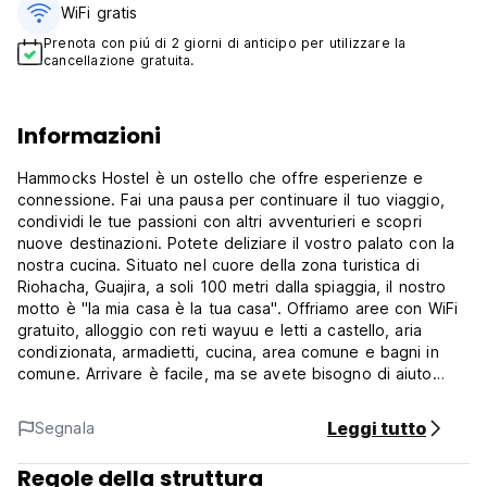
WiFi gratis
Prenota con piú di 2 giorni di anticipo per utilizzare la
cancellazione gratuita.
Informazioni
Hammocks Hostel è un ostello che offre esperienze e
connessione. Fai una pausa per continuare il tuo viaggio,
condividi le tue passioni con altri avventurieri e scopri
nuove destinazioni. Potete deliziare il vostro palato con la
nostra cucina. Situato nel cuore della zona turistica di
Riohacha, Guajira, a soli 100 metri dalla spiaggia, il nostro
motto è "la mia casa è la tua casa". Offriamo aree con WiFi
gratuito, alloggio con reti wayuu e letti a castello, aria
condizionata, armadietti, cucina, area comune e bagni in
comune. Arrivare è facile, ma se avete bisogno di aiuto
abbiamo un servizio navetta per l'aeroporto o il terminal
degli autobus (servizio taxi a pagamento).
Leggi tutto
Segnala
Hammocks Hostel Politica e condizioni:
Regole della struttura
Politica di cancellazione: 1 giorno prima dell'arrivo. In caso