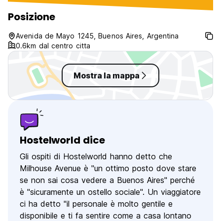
centro di Buenos Aires.
euros were stole
backpack, which I
Posizione
locker, and unfor
couldn’t do much 
Avenida de Mayo 1245, Buenos Aires, Argentina
writing this just 
0.6km dal centro citta
other travelers...
Mostra la mappa
Hostelworld dice
Gli ospiti di Hostelworld hanno detto che
Milhouse Avenue è "un ottimo posto dove stare
se non sai cosa vedere a Buenos Aires" perché
è "sicuramente un ostello sociale". Un viaggiatore
ci ha detto "il personale è molto gentile e
disponibile e ti fa sentire come a casa lontano