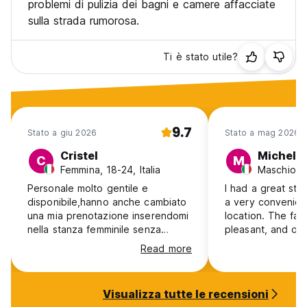
problemi di pulizia dei bagni e camere affacciate
sulla strada rumorosa.
Ti è stato utile?
9.7
Stato a giu 2026
Stato a mag 2026
Cristel
Michela
C
M
Femmina, 18-24, Italia
Maschio, 1
Personale molto gentile e
I had a great stay
disponibile,hanno anche cambiato
a very convenien
una mia prenotazione inserendomi
location. The faci
nella stanza femminile senza
pleasant, and ove
sovrapprezzo. Ostello molto
experience was v
Read more
pulito,anche negli spazi comuni.
The only thing I’d
Ottimi servizi e molte attività
concerns the lock
organizzate all'interno dell'ostello.
recommend alway
Visualizza tutte le recensioni
La posizione è perfetta,pieno
padlock. During 