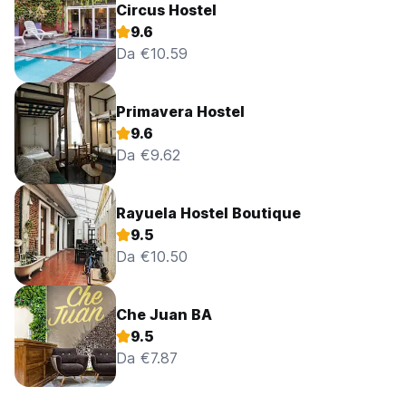
Circus Hostel
9.6
Da €10.59
Primavera Hostel
9.6
Da €9.62
Rayuela Hostel Boutique
9.5
Da €10.50
Che Juan BA
9.5
Da €7.87