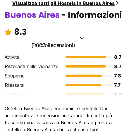
Visualizza tutti gli Hostels in Buenos Aires
Buenos Aires
- Informazioni
8.3
Favoloso
(1087 Recensioni)
Attività
8.7
Ristoranti nelle vicinanze
8.7
Shopping
7.8
Rilassarsi
7.7
Trasporto
8.3
Cosa visitare
8.7
Ostelli a Buenos Aires economici e centrali. Dai
Luoghi di interesse culturale
9.0
un'occhiata alle recensioni in italiano di chi ha già
Festa / Vita notturna
trascorso una vacanza a Buenos Aires e prenota
8.6
l'ostello a Buenos Aires che fa al caso tuo!