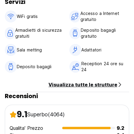
Servizi
Questo è il luogo perfetto per riscaldarsi prima di andare a
Accesso a Internet
mangiare in uno dei nostri deliziosi ristoranti o andare in uno
WiFi gratis
gratuito
dei tanti locali notturni che la città ha da offrire.
Armadietti di sicurezza
Deposito bagagli
gratuiti
gratuito
Sala metting
Adattatori
Reception 24 ore su
Deposito bagagli
24
Visualizza tutte le strutture
Recensioni
9.1
Superbo
(4064)
Qualita' Prezzo
9.2