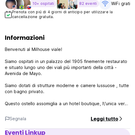
WiFi gratis
10+ ospitati
82 eventi
Prenota con piú di 4 giorni di anticipo per utilizzare la
cancellazione gratuita.
Informazioni
Benvenuti al Milhouse viale!
Siamo ospitati in un palazzo del 1905 finemente restaurato
e situato lungo uno dei viali più importanti della città -
Avenida de Mayo.
Siamo dotati di strutture moderne e camere lussuose , tutte
con bagno privato.
Questo ostello assomiglia a un hotel boutique, l\'unica vera
differenza è il prezzo!
Leggi tutto
Segnala
All\'interno ci sono diverse aree per soddisfare tutte le
esigenze e le preferenze - è possibile rilassarsi sulla
Eventi Linkup
terrazza panoramica con un cocktail rinfrescante o