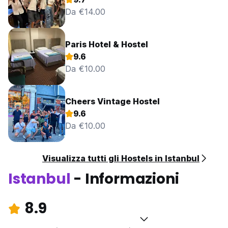
Da €14.00
Paris Hotel & Hostel
9.6
Da €10.00
Cheers Vintage Hostel
9.6
Da €10.00
Visualizza tutti gli Hostels in Istanbul
Istanbul
- Informazioni
8.9