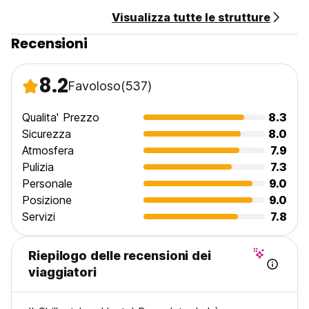
Tè e caffè gratuiti (fino alle 12:00)
Visualizza tutte le strutture
Biancheria da letto gratuita
Recensioni
Asciugamano gratuito
8.2
Favoloso
(537)
Internet e Wifi gratuiti
Aria condizionata gratuita
Qualita' Prezzo
8.3
Sicurezza
8.0
Giochi da tavolo e di carte gratuiti
Atmosfera
7.9
Pulizia
7.3
Film gratuiti da guardare
Personale
9.0
Acqua potabile gratuita
Posizione
9.0
Servizi
7.8
Ferro da stiro gratuito
Asciugacapelli gratuito
Riepilogo delle recensioni dei
viaggiatori
Doccia e servizi igienici nella maggior parte delle camere
Aperto 24 ore (con sicurezza notturna)