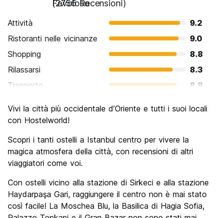
Favoloso
(2756 Recensioni)
Attività
9.2
Ristoranti nelle vicinanze
9.0
Shopping
8.8
Rilassarsi
8.3
Trasporto
8.8
Cosa visitare
9.5
Vivi la città più occidentale d’Oriente e tutti i suoi locali
Luoghi di interesse culturale
9.6
con Hostelworld!
Festa / Vita notturna
8.3
Scopri i tanti ostelli a Istanbul centro per vivere la
Qualita' Prezzo
8.6
magica atmosfera della città, con recensioni di altri
viaggiatori come voi.
Con ostelli vicino alla stazione di Sirkeci e alla stazione
Haydarpaşa Gari, raggiungere il centro non è mai stato
così facile! La Moschea Blu, la Basilica di Hagia Sofia,
Palazzo Topkapi e il Gran Bazar non sono stati mai