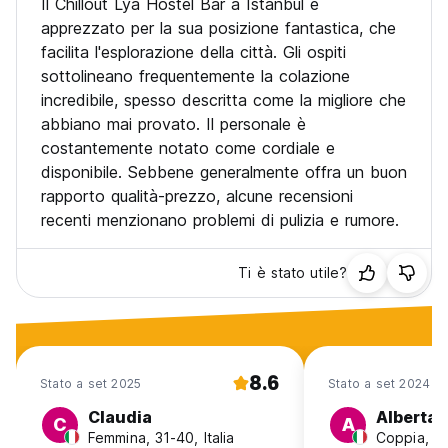
Il Chillout Lya Hostel Bar a Istanbul è
apprezzato per la sua posizione fantastica, che
Check in 13:00 check out 11:00 (Auto-translated from
facilita l'esplorazione della città. Gli ospiti
original language)
sottolineano frequentemente la colazione
incredibile, spesso descritta come la migliore che
abbiano mai provato. Il personale è
costantemente notato come cordiale e
disponibile. Sebbene generalmente offra un buon
rapporto qualità-prezzo, alcune recensioni
recenti menzionano problemi di pulizia e rumore.
Ti è stato utile?
8.6
Stato a set 2025
Stato a set 2024
Claudia
Alberta
C
A
Femmina, 31-40, Italia
Coppia, 25