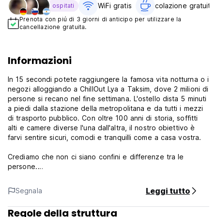
WiFi gratis
colazione gratuita‎
ospitati
Prenota con piú di 3 giorni di anticipo per utilizzare la
cancellazione gratuita.
Informazioni
In 15 secondi potete raggiungere la famosa vita notturna o i
negozi alloggiando a ChillOut Lya a Taksim, dove 2 milioni di
persone si recano nel fine settimana. L'ostello dista 5 minuti
a piedi dalla stazione della metropolitana e da tutti i mezzi
di trasporto pubblico. Con oltre 100 anni di storia, soffitti
alti e camere diverse l'una dall'altra, il nostro obiettivo è
farvi sentire sicuri, comodi e tranquilli come a casa vostra.
Crediamo che non ci siano confini e differenze tra le
persone.
Se siete qui per un po' di cultura, sentirete la storia
Leggi tutto
Segnala
camminando per 30 minuti. Taksim ChillOut Lya è la
posizione migliore per tutte le possibilità. Una posizione
Regole della struttura
tale da contenere sia i prezzi più bassi che quelli più cari