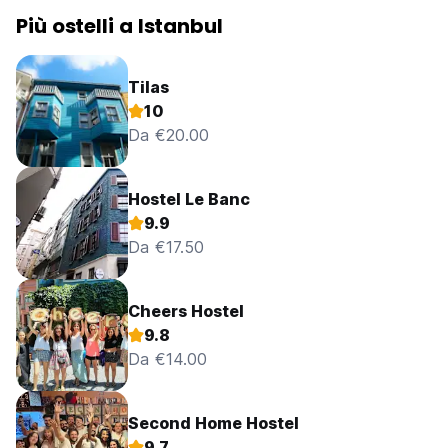
Più ostelli a Istanbul
Tilas
10
Da €20.00
Hostel Le Banc
9.9
Da €17.50
Cheers Hostel
9.8
Da €14.00
Second Home Hostel
9.7