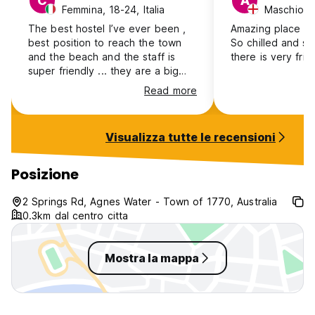
C
A
Femmina, 18-24, Italia
Maschio, 2
The best hostel I’ve ever been ,
Amazing place a
best position to reach the town
So chilled and s
and the beach and the staff is
there is very frie
super friendly ... they are a big
family and they make you feel
Read more
part of them ! Thanks guys , I had
the best time in Agnes Water
thanks to you all ! Highly
Visualizza tutte le recensioni
recommended
Posizione
2 Springs Rd, Agnes Water - Town of 1770, Australia
0.3km dal centro citta
Mostra la mappa