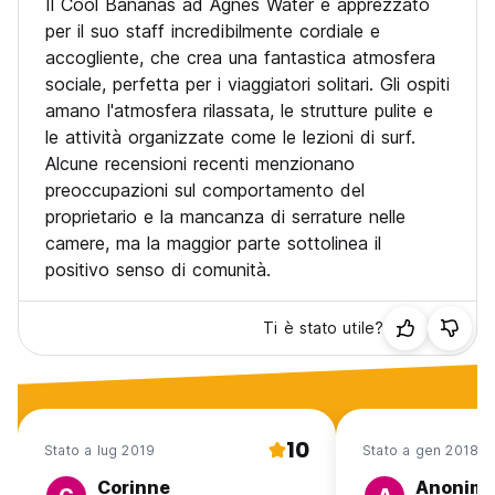
Il Cool Bananas ad Agnes Water è apprezzato
Pagamento alla prenotazione con carte di credito, carte di
per il suo staff incredibilmente cordiale e
debito.
accogliente, che crea una fantastica atmosfera
sociale, perfetta per i viaggiatori solitari. Gli ospiti
Tasse incluse.
amano l'atmosfera rilassata, le strutture pulite e
Nessun coprifuoco.
le attività organizzate come le lezioni di surf.
Alcune recensioni recenti menzionano
Il rumore deve essere ridotto al minimo dopo le 21:00.
preoccupazioni sul comportamento del
proprietario e la mancanza di serrature nelle
Vieni a stare con il nostro gruppo... amache fornite! (Auto-
camere, ma la maggior parte sottolinea il
translated from original language)
positivo senso di comunità.
Ti è stato utile?
10
Stato a lug 2019
Stato a gen 2018
Corinne
Anonim