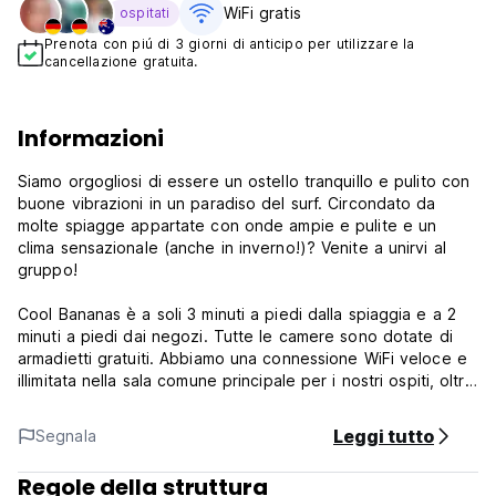
WiFi gratis
ospitati
Prenota con piú di 3 giorni di anticipo per utilizzare la
cancellazione gratuita.
Informazioni
Siamo orgogliosi di essere un ostello tranquillo e pulito con
buone vibrazioni in un paradiso del surf. Circondato da
molte spiagge appartate con onde ampie e pulite e un
clima sensazionale (anche in inverno!)? Venite a unirvi al
gruppo!
Cool Bananas è a soli 3 minuti a piedi dalla spiaggia e a 2
minuti a piedi dai negozi. Tutte le camere sono dotate di
armadietti gratuiti. Abbiamo una connessione WiFi veloce e
illimitata nella sala comune principale per i nostri ospiti, oltre
a tè e caffè gratuiti disponibili tutto il giorno. Parcheggio
gratuito in loco e navetta gratuita da e per la fermata
Leggi tutto
Segnala
dell'autobus Greyhound, con check-in a partire dalle 6.30
del mattino. Assicuratevi di osservare le banane danzanti
Regole della struttura
che vi accoglieranno alla fermata dell'autobus e vi