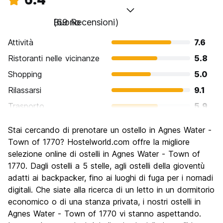
Buono
(69 Recensioni)
Attività
7.6
Ristoranti nelle vicinanze
5.8
Shopping
5.0
Rilassarsi
9.1
Trasporto
5.9
Cosa visitare
6.4
Stai cercando di prenotare un ostello in Agnes Water -
Luoghi di interesse culturale
6.1
Town of 1770? Hostelworld.com offre la migliore
Festa / Vita notturna
selezione online di ostelli in Agnes Water - Town of
4.7
1770. Dagli ostelli a 5 stelle, agli ostelli della gioventù
Qualita' Prezzo
7.2
adatti ai backpacker, fino ai luoghi di fuga per i nomadi
digitali. Che siate alla ricerca di un letto in un dormitorio
economico o di una stanza privata, i nostri ostelli in
Agnes Water - Town of 1770 vi stanno aspettando.