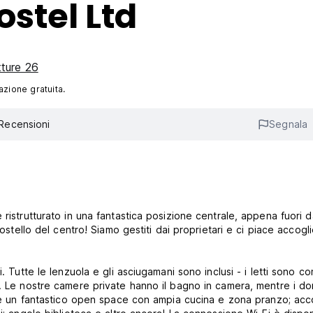
stel Ltd
tture 26
azione gratuita.
Recensioni
Segnala
ristrutturato in una fantastica posizione centrale, appena fuori d
 ostello del centro! Siamo gestiti dai proprietari e ci piace accogl
. Tutte le lenzuola e gli asciugamani sono inclusi - i letti sono c
. Le nostre camere private hanno il bagno in camera, mentre i dor
e è un fantastico open space con ampia cucina e zona pranzo; acco