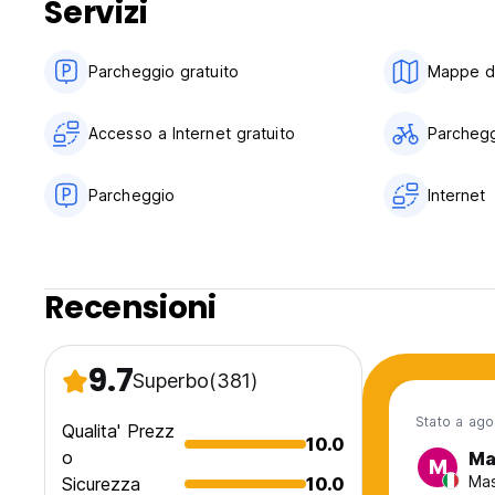
Servizi
non si riceve alcuna comunicazione, la prenotazione è atti
Parcheggio gratuito
Mappe di 
Accesso a Internet gratuito
Parchegg
Parcheggio
Internet
Recensioni
9.7
Superbo
(381)
Stato a ag
Qualita' Prezz
10.0
o
Ma
M
Mas
Sicurezza
10.0