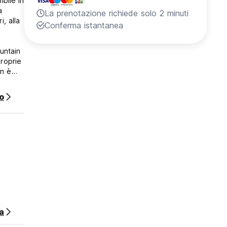
ibile in
a
La prenotazione richiede solo 2 minuti
, alla
Conferma istantanea
ountain
proprie
en è
40
o
tra
lta
n cui i
a
nire
e se