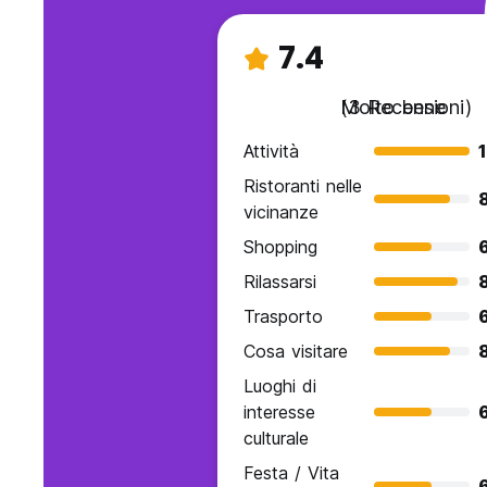
7.4
Molto bene
(3 Recensioni)
Attività
Ristoranti nelle
vicinanze
Shopping
Rilassarsi
Trasporto
Cosa visitare
Luoghi di
interesse
culturale
Festa / Vita