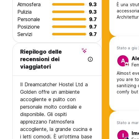
Atmosfera
9.3
È una stru
accessoriat
Pulizia
9.3
Architettur
Personale
9.7
Posizione
9.7
Servizi
9.7
Stato a giu
Riepilogo delle
Al
recensioni dei
A
Fem
viaggiatori
Almost eve
you are to
Il Dreamcatcher Hostel Ltd a
sanitizing
Golden offre un ambiente
comfy but 
can only 
accogliente e pulito con
Beds were 
personale molto cordiale e
disponibile. Gli ospiti
apprezzano l'atmosfera
Stato a ma
accogliente, la grande cucina e
Im
I
i letti comodi. È un'ottima base