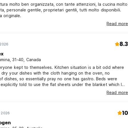
ttura molto ben organizzata, con tante attenzioni, la cucina molto
a, personale gentile, proprietari gentili, tutti molto disponibili.
a originale.
Read more
8.3
 2026
ex
mina, 31-40, Canada
ryone kept to themselves. Kitchen situation is a bit odd where
 dry your dishes with the cloth hanging on the oven, no
 of dishes, so essentially pray no one has gastro. Beds were
explicitly told to use the flat sheets under the blanket which I
assume means they’re not washing the blankets between guests.
Read more
comfy & price was fair.
10
r 2026
ogen