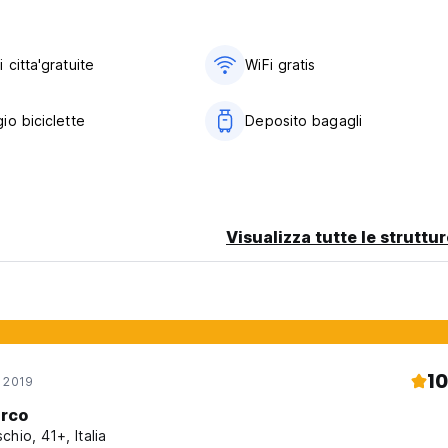
va e confermata. (Auto-translated from original language)
citta'gratuite
WiFi gratis
io biciclette
Deposito bagagli
Visualizza tutte le struttu
10
o 2019
rco
chio, 41+, Italia