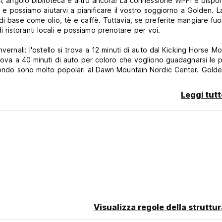
i; angolo biblioteca e altro ancora! La connessione Wi-Fi è dispon
i e possiamo aiutarvi a pianificare il vostro soggiorno a Golden. L
i base come olio, tè e caffè. Tuttavia, se preferite mangiare fuori
ristoranti locali e possiamo prenotare per voi.
vernali: l'ostello si trova a 12 minuti di auto dal Kicking Horse M
trova a 40 minuti di auto per coloro che vogliono guadagnarsi le 
 fondo sono molto popolari al Dawn Mountain Nordic Center. Gold
ise è a 1 ora di distanza; Revelstoke e Sunshine sono a 1 ora e 
Leggi tutt
invernali, con un deposito sicuro per sci e tavole, una stanza per
ti, guanti e pelli e un tavolo per l'accordatura. L'inverno è la nos
 Venite a Golden e vivete i vostri sogni!
 a fianco; per chi arriva in autobus, abbiamo un servizio di racco
 per organizzare il tutto.
sante per avventurieri e appassionati di outdoor.
V della carta di credito per garantire la prenotazione. Nel caso i
Visualizza regole della struttur
i da Hostelworld, il cliente verrà contattato direttamente per for
are la cancellazione della prenotazione. Si prega di notare ch