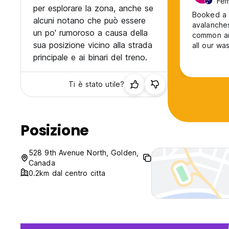
Fem
per esplorare la zona, anche se
Booked a 
alcuni notano che può essere
avalanches
un po' rumoroso a causa della
common are
sua posizione vicino alla strada
all our wa
staff. Wou
principale e ai binari del treno.
Ti è stato utile?
Posizione
528 9th Avenue North, Golden,
Canada
0.2km dal centro citta