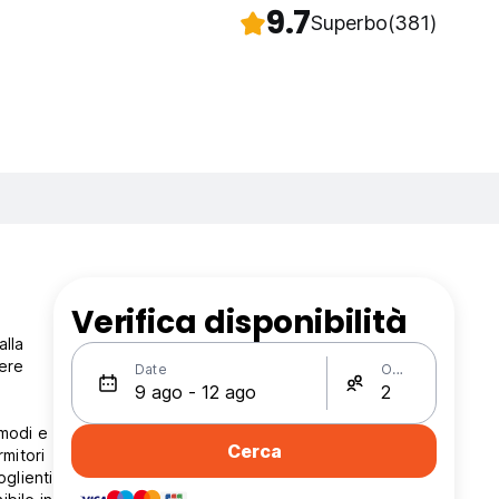
9.7
Superbo
(381)
Verifica disponibilità
alla
iere
Date
Ospiti
omodi e
Cerca
mitori
glienti