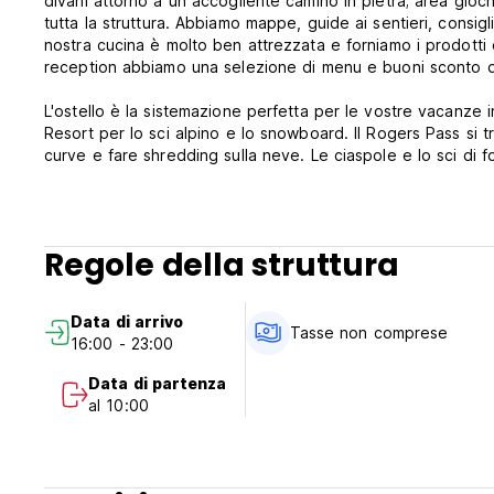
divani attorno a un accogliente camino in pietra; area gioch
tutta la struttura. Abbiamo mappe, guide ai sentieri, consigl
nostra cucina è molto ben attrezzata e forniamo i prodotti d
reception abbiamo una selezione di menu e buoni sconto di 
L'ostello è la sistemazione perfetta per le vostre vacanze in
Resort per lo sci alpino e lo snowboard. Il Rogers Pass si 
curve e fare shredding sulla neve. Le ciaspole e lo sci di
anche un'ottima base per esplorare altre località: Lake Lou
minuti e Panorama e Norquay sono raggiungibili in 2 ore.
Disponiamo di una struttura eccellente per gli avventurieri 
Regole della struttura
l'asciugatura degli scarponi, rastrelliere per indumenti bagna
stagione preferita e capirete perché quando arriverete qui!
Data di arrivo
Per chi arriva in auto abbiamo un ampio parcheggio gratuito
Tasse non comprese
16:00 - 23:00
gratuito. Si prega di chiamare o inviare un'e-mail in anticipo
Data di partenza
Non siamo un ostello per feste, ma piuttosto una base rilas
al 10:00
Si prega di notare che la struttura ha bisogno del codice CV
dati completi della carta di credito non ci vengano trasmess
questo codice. La mancata comunicazione potrebbe comport