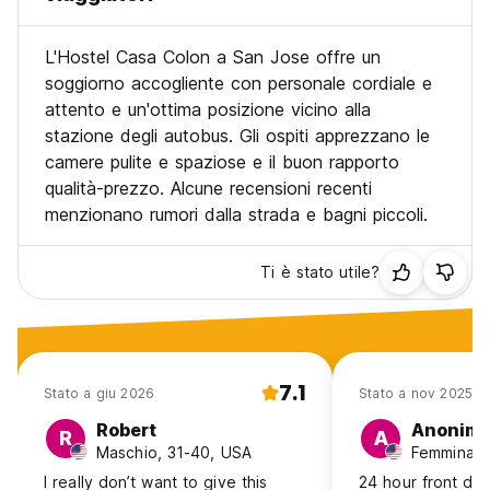
L'Hostel Casa Colon a San Jose offre un
soggiorno accogliente con personale cordiale e
attento e un'ottima posizione vicino alla
stazione degli autobus. Gli ospiti apprezzano le
camere pulite e spaziose e il buon rapporto
qualità-prezzo. Alcune recensioni recenti
menzionano rumori dalla strada e bagni piccoli.
Ti è stato utile?
7.1
Stato a giu 2026
Stato a nov 2025
Robert
Anonim
R
A
Maschio, 31-40, USA
Femmina, 
I really don’t want to give this
24 hour front de