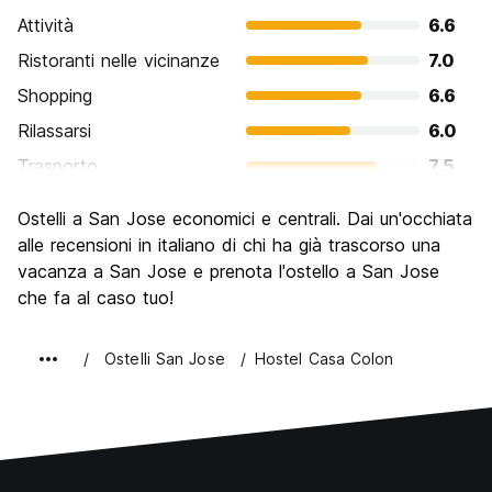
Attività
6.6
Ristoranti nelle vicinanze
7.0
Shopping
6.6
Rilassarsi
6.0
Trasporto
7.5
Cosa visitare
6.2
Ostelli a San Jose economici e centrali. Dai un'occhiata
Luoghi di interesse culturale
6.7
alle recensioni in italiano di chi ha già trascorso una
Festa / Vita notturna
vacanza a San Jose e prenota l'ostello a San Jose
6.6
che fa al caso tuo!
Qualita' Prezzo
6.2
Ostelli San Jose
Hostel Casa Colon