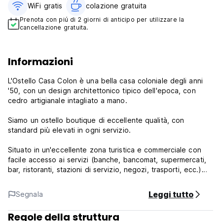
WiFi gratis
colazione gratuita‎
Prenota con piú di 2 giorni di anticipo per utilizzare la
cancellazione gratuita.
Informazioni
L'Ostello Casa Colon è una bella casa coloniale degli anni
'50, con un design architettonico tipico dell'epoca, con
cedro artigianale intagliato a mano.
Siamo un ostello boutique di eccellente qualità, con
standard più elevati in ogni servizio.
Situato in un'eccellente zona turistica e commerciale con
facile accesso ai servizi (banche, bancomat, supermercati,
bar, ristoranti, stazioni di servizio, negozi, trasporti, ecc.)
Offriamo camere private e condivise, bar e ristorante,
Leggi tutto
Segnala
sicurezza, eccellente servizio clienti e informazioni
turistiche, parcheggio gratuito, sala TV con schermo piatto
Regole della struttura
via cavo.