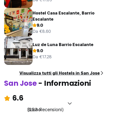
Hostel Casa Escalante, Barrio
Escalante
9.0
Da €8.60
Luz de Luna Barrio Escalante
9.0
Da €17.28
Visualizza tutti gli Hostels in San Jose
San Jose
- Informazioni
6.6
Buono
(253 Recensioni)