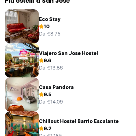
Più ostelli a San Jose
Eco Stay
10
Da €8.75
Viajero San Jose Hostel
9.6
Da €13.86
Casa Pandora
9.5
Da €14.09
Chillout Hostel Barrio Escalante
9.2
Da €17.85