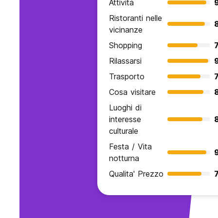
Attività
9
Ristoranti nelle
vicinanze
Shopping
7
Rilassarsi
Trasporto
7
Cosa visitare
Luoghi di
interesse
culturale
Festa / Vita
9
notturna
Qualita' Prezzo
7