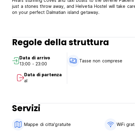
Hvars stunning coves and taxi boats to the serene Pakleni
just a stones throw away, and Helvetia Hostel will take ca
on your perfect Dalmatian island getaway.
Regole della struttura
Data di arrivo
Tasse non comprese
13:00 - 23:00
Data di partenza
al
Servizi
Mappe di citta'gratuite
WiFi grat