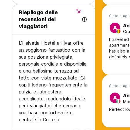
Riepilogo delle
Stato a ag
recensioni dei
An
viaggiatori
A
Gru
I travelle
L'Helvetia Hostel a Hvar offre
apartment 
un soggiorno fantastico con la
has also a
sua posizione privilegiata,
definitely 
personale cordiale e disponibile
e una bellissima terrazza sul
tetto con viste mozzafiato. Gli
ospiti lodano frequentemente la
Stato a ag
pulizia e l'atmosfera
An
A
accogliente, rendendolo ideale
Mas
per i viaggiatori che cercano
Perfect lo
una base confortevole e
centrale in Croazia.