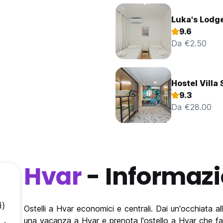
Luka's Lodg
9.6
Da €2.50
Hostel Villa
9.3
Da €28.00
Hvar
- Informazi
i)
Ostelli a Hvar economici e centrali. Dai un'occhiata all
una vacanza a Hvar e prenota l'ostello a Hvar che fa