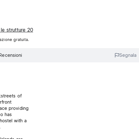
 le strutture 20
azione gratuita.
Recensioni
Segnala
kstreets of
rfront
race providing
lso has
hostel with a
.