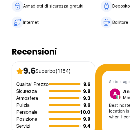
Armadietti di sicurezza gratuiti
Deposito
Internet
Bollitore
Recensioni
9.6
Superbo
(1184)
Stato a ag
Qualita' Prezzo
9.6
Sicurezza
9.8
An
A
Mas
Atmosfera
9.3
Pulizia
9.6
Best hoste
location is
Personale
10.0
when I co
Posizione
9.9
Servizi
9.4