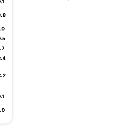
.1
8.8
.0
9.5
.7
8.4
8.2
.1
.9