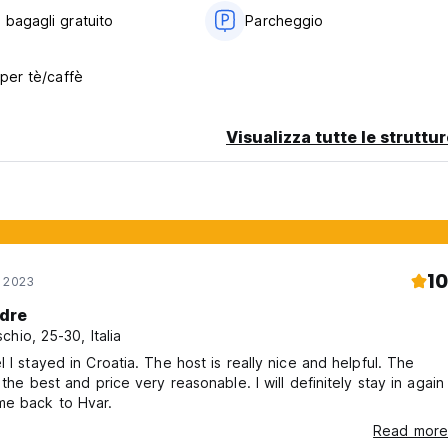
 bagagli gratuito
Parcheggio
 per tè/caffè
Visualizza tutte le struttu
10
o 2023
dre
chio, 25-30, Italia
l I stayed in Croatia. The host is really nice and helpful. The
 the best and price very reasonable. I will definitely stay in again
me back to Hvar.
Read more