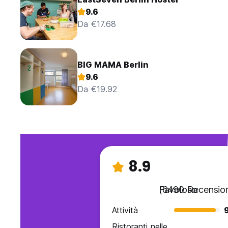
9.6
Da €17.68
BIG MAMA Berlin
9.6
Da €19.92
8.9
Favoloso
(6490 Recension
Attività
Ristoranti nelle