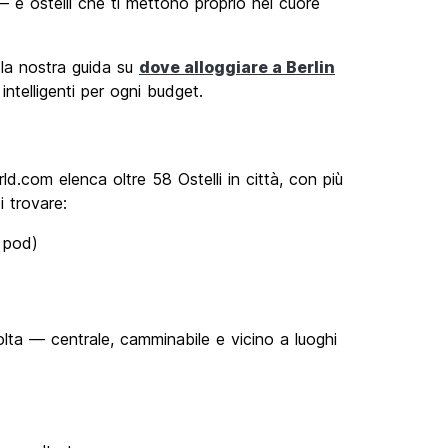
— e ostelli che ti mettono proprio nel cuore
 la nostra guida su
dove alloggiare a Berlin
intelligenti per ogni budget.
rld.com elenca oltre 58 Ostelli in città, con più
i trovare:
a pod)
t
volta — centrale, camminabile e vicino a luoghi