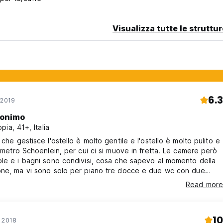
Visualizza tutte le struttu
6.3
 2019
onimo
pia, 41+, Italia
 che gestisce l'ostello è molto gentile e l'ostello è molto pulito e
a metro Schoenlein, per cui ci si muove in fretta. Le camere però
le e i bagni sono condivisi, cosa che sapevo al momento della
one, ma vi sono solo per piano tre docce e due wc con due
 Colazione scarsa. Berlino ha prezzi molto alti per dormire,
Read more
e non economico per l'offerta data.
10
r 2018