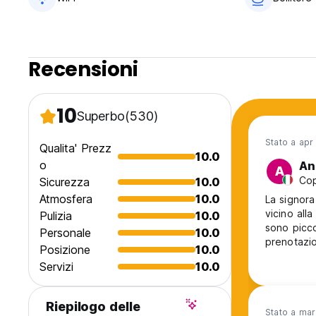
Recensioni
10
Superbo
(530)
Stato a apr
Qualita' Prezz
10.0
o
An
A
Cop
Sicurezza
10.0
Atmosfera
10.0
La signora
vicino all
Pulizia
10.0
sono picco
Personale
10.0
prenotazi
Posizione
10.0
lavandini.
Servizi
10.0
sicurament
Riepilogo delle
Stato a ma