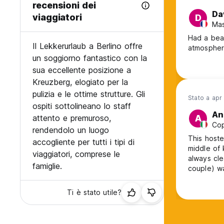
recensioni dei
Da
viaggiatori
D
Mas
Had a beau
Il Lekkerurlaub a Berlino offre
atmosphere
un soggiorno fantastico con la
sua eccellente posizione a
Kreuzberg, elogiato per la
pulizia e le ottime strutture. Gli
Stato a apr
ospiti sottolineano lo staff
An
attento e premuroso,
A
Cop
rendendolo un luogo
This hoste
accogliente per tutti i tipi di
middle of 
viaggiatori, comprese le
always cle
famiglie.
couple) wa
it.
Ti è stato utile?