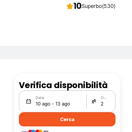
10
Superbo
(530)
Verifica disponibilità
Date
Ospiti
Cerca