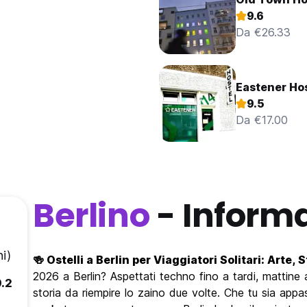
9.6
Da €26.33
Eastener Ho
9.5
Da €17.00
Berlino
- Informa
i)
🍻 Ostelli a Berlin per Viaggiatori Solitari: Arte,
2026 a Berlin? Aspettati techno fino a tardi, mattin
9.2
storia da riempire lo zaino due volte. Che tu sia appas