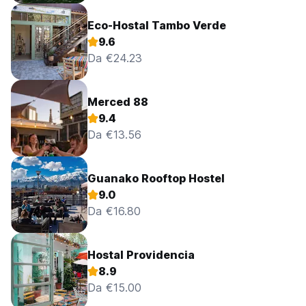
Eco-Hostal Tambo Verde
9.6
Da €24.23
Merced 88
9.4
Da €13.56
Guanako Rooftop Hostel
9.0
Da €16.80
Hostal Providencia
8.9
Da €15.00