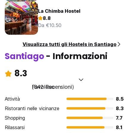
La Chimba Hostel
8.8
Da €10.50
Visualizza tutti gli Hostels in Santiago
Santiago
- Informazioni
8.3
Favoloso
(842 Recensioni)
Attività
8.5
Ristoranti nelle vicinanze
8.3
Shopping
7.7
Rilassarsi
8.1