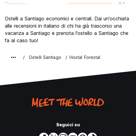
Trasporto
9.1
Cosa visitare
8.4
Ostelli a Santiago economici e centrali. Dai un'occhiata
Luoghi di interesse culturale
8.6
alle recensioni in italiano di chi ha già trascorso una
Festa / Vita notturna
vacanza a Santiago e prenota l'ostello a Santiago che
8.2
fa al caso tuo!
Qualita' Prezzo
7.5
Ostelli Santiago
Hostal Forestal
Seguici su