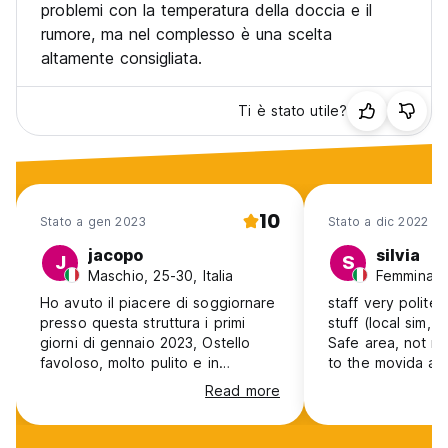
problemi con la temperatura della doccia e il
rumore, ma nel complesso è una scelta
altamente consigliata.
Ti è stato utile?
10
Stato a gen 2023
Stato a dic 2022
jacopo
silvia
J
S
Maschio, 25-30, Italia
Femmina, 4
Ho avuto il piacere di soggiornare
staff very polite
presso questa struttura i primi
stuff (local sim, t
giorni di gennaio 2023, Ostello
Safe area, not no
favoloso, molto pulito e in
to the movida ar
posizione super centrale. Il
walking), close t
Read more
personale è stato super gentile e
central market (2
mi ha aiutato nei vari imprevisti
(25min), airport 
che sono successi durante il
taxi even in rush 