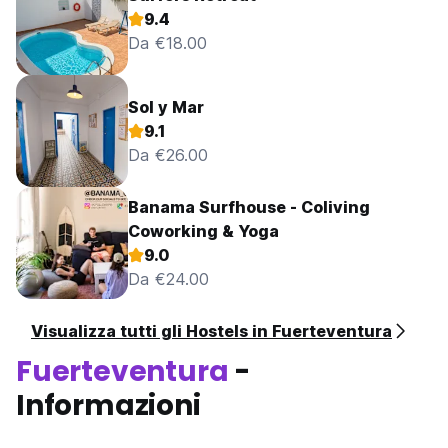
9.4
Da €18.00
Sol y Mar
9.1
Da €26.00
Banama Surfhouse - Coliving
Coworking & Yoga
9.0
Da €24.00
Visualizza tutti gli Hostels in Fuerteventura
Fuerteventura
-
Informazioni