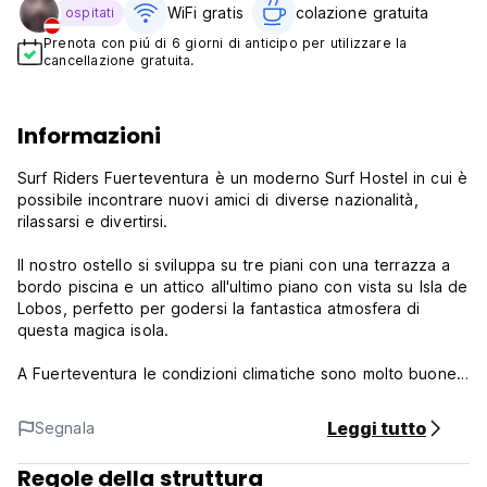
WiFi gratis
colazione gratuita‎
ospitati
Prenota con piú di 6 giorni di anticipo per utilizzare la
cancellazione gratuita.
Informazioni
Surf Riders Fuerteventura è un moderno Surf Hostel in cui è
possibile incontrare nuovi amici di diverse nazionalità,
rilassarsi e divertirsi.
Il nostro ostello si sviluppa su tre piani con una terrazza a
bordo piscina e un attico all'ultimo piano con vista su Isla de
Lobos, perfetto per godersi la fantastica atmosfera di
questa magica isola.
A Fuerteventura le condizioni climatiche sono molto buone
in ogni stagione dell'anno, offrendo un ambiente eccellente
per gli sport acquatici. La qualità delle onde per il surf a
Leggi tutto
Segnala
Fuerteventura è riconosciuta dalla comunità dei surfisti. I
migliori spot per il surf si trovano nel nord dell'isola, mentre
Regole della struttura
ci sono molti altri siti alternativi per il surf che possono