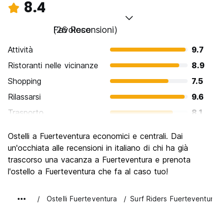
8.4
Favoloso
(26 Recensioni)
Attività
9.7
Ristoranti nelle vicinanze
8.9
Shopping
7.5
Rilassarsi
9.6
Trasporto
8.1
Cosa visitare
7.5
Ostelli a Fuerteventura economici e centrali. Dai
Luoghi di interesse culturale
6.8
un'occhiata alle recensioni in italiano di chi ha già
Festa / Vita notturna
trascorso una vacanza a Fuerteventura e prenota
8.6
l'ostello a Fuerteventura che fa al caso tuo!
Qualita' Prezzo
9.2
Ostelli Fuerteventura
Surf Riders Fuerteventura