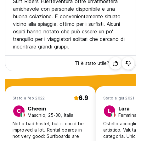
Surf Riders Fuerteventura offre un'atmosfera
Limiti di età: non accettiamo ospiti di età inferiore ai 18 anni.
amichevole con personale disponibile e una
(Auto-translated from original language)
buona colazione. È convenientemente situato
vicino alla spiaggia, ottimo per i surfisti. Alcuni
ospiti hanno notato che può essere un po'
tranquillo per i viaggiatori solitari che cercano di
incontrare grandi gruppi.
Ti è stato utile?
6.9
Stato a feb 2022
Stato a giu 2021
Cheein
Lara
C
L
Maschio, 25-30, Italia
Femmina, 2
Not a bad hostel, but it could be
Ostello accoglient
improved a lot. Rental boards in
artistico. Valutaz
not very good: Surfboards are
categoria. Unica