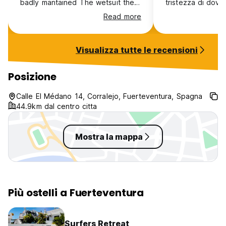
badly mantained The wetsuit they
tristezza di dove
rent are very old and worn out.
Read more
Visualizza tutte le recensioni
Posizione
Calle El Médano 14, Corralejo, Fuerteventura, Spagna
44.9km dal centro citta
Mostra la mappa
Più ostelli a Fuerteventura
Surfers Retreat