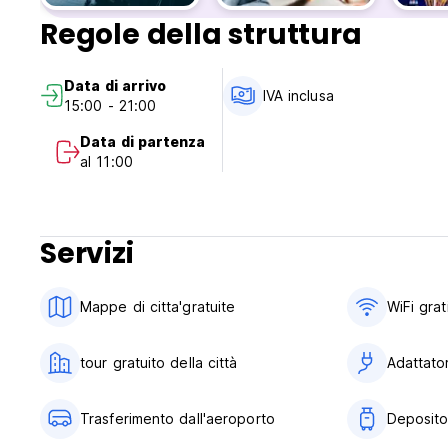
Regole della struttura
2. Arrivi tardivi di 3 ore o più senza preavviso saranno con
addebitato il costo di 1 notte per le mancate presentazioni 
Data di arrivo
*********** Le nostre politiche e preoccupazioni ambiental
IVA inclusa
15:00 - 21:00
- Incoraggiamo i nostri ospiti a riutilizzare la biancheria e g
Data di partenza
al 11:00
- Spegnere la luce e il condizionatore quando si lascia la s
Servizi
Mappe di citta'gratuite
WiFi grat
tour gratuito della città
Adattator
Trasferimento dall'aeroporto
Deposito