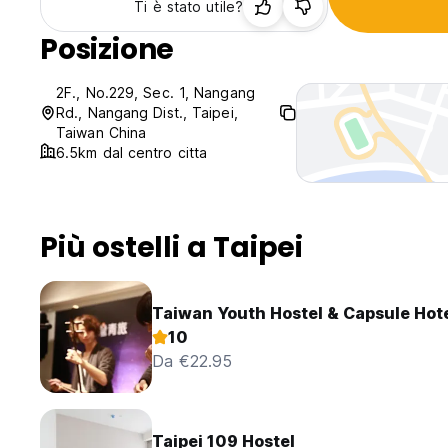
Ti è stato utile?
Posizione
2F., No.229, Sec. 1, Nangang
Rd., Nangang Dist., Taipei,
Taiwan China
6.5km dal centro citta
Più ostelli a Taipei
Taiwan Youth Hostel & Capsule Hot
10
Da €22.95
Taipei 109 Hostel