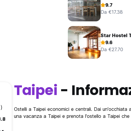
9.7
Da €17.38
Star Hostel 
9.6
Da €27.70
Taipei
- Informa
)
Ostelli a Taipei economici e centrali. Dai un'occhiata a
una vacanza a Taipei e prenota l'ostello a Taipei che 
8.8