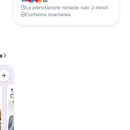
La prenotazione richiede solo 2 minuti
Conferma istantanea
o
k-out.
Taipei Go Green
Taipei Go Green
Taipei 
10 ago
11 ago
12 ago