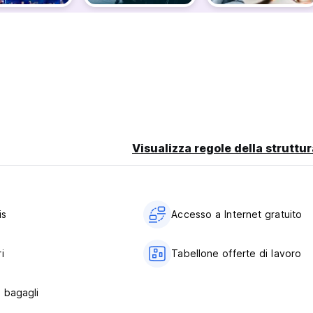
siderati come 'NO-SHOWS'. Tutti i depositi non sono rimborsabili. 
e per le cancellazioni effettuate con meno di 7 giorni di anticipo
i ************
li asciugamani.
tanza. (Auto-translated from original language)
Visualizza regole della struttur
is
Accesso a Internet gratuito
i
Tabellone offerte di lavoro
 bagagli