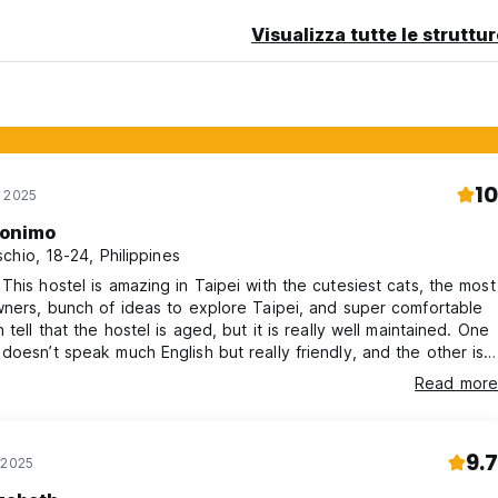
Visualizza tutte le struttu
10
r 2025
onimo
chio, 18-24, Philippines
This hostel is amazing in Taipei with the cutesiest cats, the most
wners, bunch of ideas to explore Taipei, and super comfortable
 tell that the hostel is aged, but it is really well maintained. One
doesn’t speak much English but really friendly, and the other is
 communicate. The best part of it is its location, only 10 minutes
Read more
train, MRT, HSR station. And there is one bus stop just in front of
 making it easy to get around.
9.7
 2025