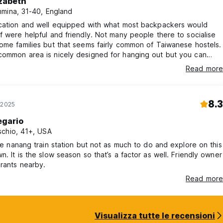
izabeth
mina, 31-40, England
ocation and well equipped with what most backpackers would
f were helpful and friendly. Not many people there to socialise
ome families but that seems fairly common of Taiwanese hostels.
common area is nicely designed for hanging out but you can
ever is going on there from the bedroom (not much). They
Read more
ee earplugs if this is a problem. I will stay here again when I pass
ipei.
8.3
 2025
egario
chio, 41+, USA
the nanang train station but not as much to do and explore on this
ell. Friendly owner
rants nearby.
Read more
Visualizza tutte le recensioni