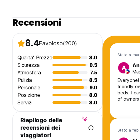
Recensioni
8.4
Favoloso
(200)
Stato a ma
Qualita' Prezzo
8.0
Sicurezza
9.5
An
A
Mas
Atmosfera
7.5
Pulizia
8.5
Everyone! 
friendly o
Personale
9.0
beds. I can
Posizione
8.0
of owners 
Servizi
8.0
so easy to
walk from 
the store,
Riepilogo delle
recensioni dei
Stato a feb
viaggiatori