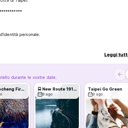
ittà di Taipei.
***********
d'identità personale.
nti in dollari di Taiwan.
Leggi tutt
rimborseremo quando la chiave verrà restituita al momento del chec
*******
stello durante le vostre date.
Dadaocheng Fireworks 2026 is ON!
🚍 New Route 1918 Bus to Hualien
Taipei Go Green
go
9 ago
9 ago
********