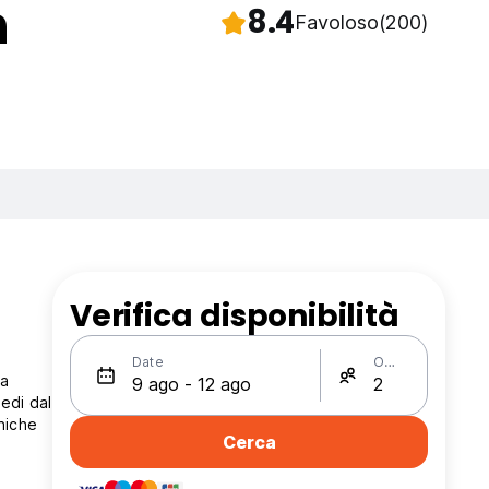
n
8.4
Favoloso
(200)
Verifica disponibilità
Date
Ospiti
la
iedi dal
niche
Cerca