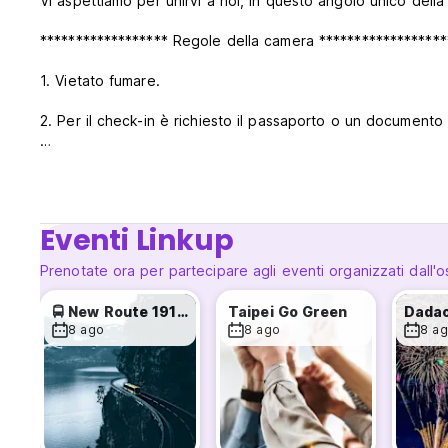
Vi aspettiamo per unirvi a noi, in questo angolo unico della c
****************** Regole della camera ******************
1. Vietato fumare.
2. Per il check-in è richiesto il passaporto o un documento 
3. Al momento del check-in è richiesto il pagamento in conta
4. Il deposito della chiave è di 500 dollari taiwanesi. Vi 
Eventi Linkup
****************** Orario del servizio ********************
Prenotate ora per partecipare agli eventi organizzati dall'o
Orario di check-out: 11:00
🚍 New Route 1918 Bus to Hualien
Taipei Go Green
Orario di check-in: 14:00
8 ago
8 ago
8 a
Orario di servizio: 8:30 - 22:00
************** Politica di cancellazione ******************
1. Il 15% di deposito Hostelworld non è rimborsabile.