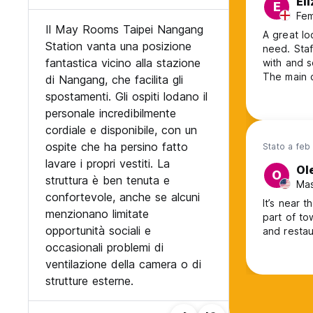
El
E
Fem
Il May Rooms Taipei Nangang
A great l
Station vanta una posizione
need. Staf
fantastica vicino alla stazione
with and s
The main 
di Nangang, che facilita gli
what what
spostamenti. Gli ospiti lodano il
provide fr
personale incredibilmente
through Ta
cordiale e disponibile, con un
ospite che ha persino fatto
Stato a feb
lavare i propri vestiti. La
Ol
O
struttura è ben tenuta e
Mas
confortevole, anche se alcuni
It’s near 
menzionano limitate
part of town. It is the slow season so that’s a factor as w
opportunità sociali e
and restau
occasionali problemi di
ventilazione della camera o di
strutture esterne.