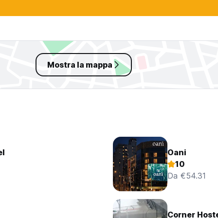
Mostra la mappa
el
Oani
10
Da €54.31
Corner Hoste