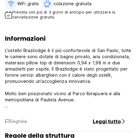
WiFi gratis
colazione gratuita‎
Prenota con piú di 3 giorni di anticipo per utilizzare la
cancellazione gratuita.
Informazioni
L'ostello Brazilodge è il più confortevole di San Paolo, tutte
le camere sono dotate di bagno privato, aria condizionata,
materassi pillow top di dimensioni 0,94 x 1,98 m e due
armadietti per ospite. Il Brazilodge è stato progettato per
fornire servizi alberghieri con il calore degli ostelli,
promuovendo un'accoglienza innovativa.
Molto ben posizionato vicino al Parco Ibirapuera e alla
metropolitana di Paulista Avenue.
Suite condivise, singole, doppie e matrimoniali, biancheria e
colazione incluse, parcheggio, internet WI-FI, reception 24
Leggi tutto
Segnala
ore su 24 e altro ancora.
Regole della struttura
Se dovete cancellare la vostra prenotazione, dovete farlo