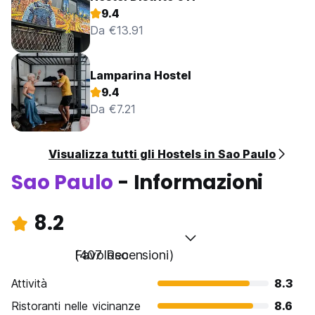
9.4
Da €13.91
Lamparina Hostel
9.4
Da €7.21
Visualizza tutti gli Hostels in Sao Paulo
Sao Paulo
- Informazioni
8.2
Favoloso
(407 Recensioni)
Attività
8.3
Ristoranti nelle vicinanze
8.6