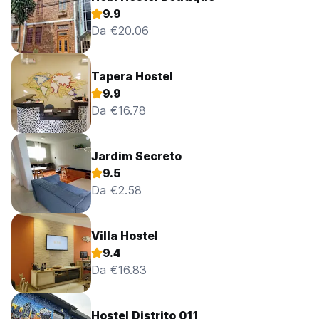
9.9
Da €20.06
Tapera Hostel
9.9
Da €16.78
Jardim Secreto
9.5
Da €2.58
Villa Hostel
9.4
Da €16.83
Hostel Distrito 011