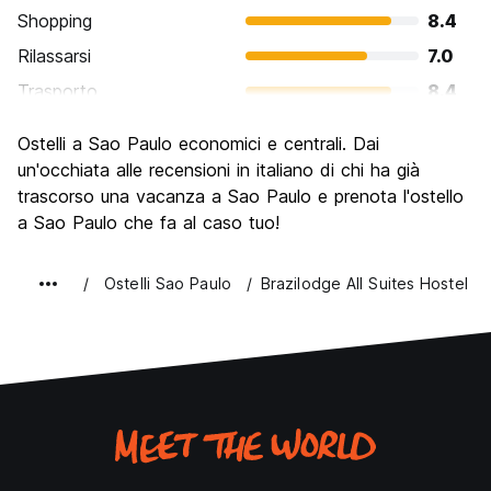
Shopping
8.4
Rilassarsi
7.0
Trasporto
8.4
Cosa visitare
8.1
Ostelli a Sao Paulo economici e centrali. Dai
Luoghi di interesse culturale
8.8
un'occhiata alle recensioni in italiano di chi ha già
Festa / Vita notturna
trascorso una vacanza a Sao Paulo e prenota l'ostello
8.7
a Sao Paulo che fa al caso tuo!
Qualita' Prezzo
7.0
Ostelli Sao Paulo
Brazilodge All Suites Hostel