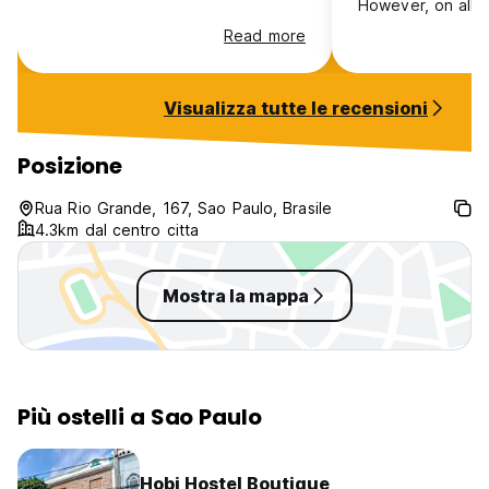
However, on all t
each room had a 
Read more
mouldy smell and 
Turning on the a
make it worse, that
Visualizza tutte le recensioni
worked.
Posizione
Rua Rio Grande, 167, Sao Paulo, Brasile
4.3km dal centro citta
Mostra la mappa
Più ostelli a Sao Paulo
Hobi Hostel Boutique