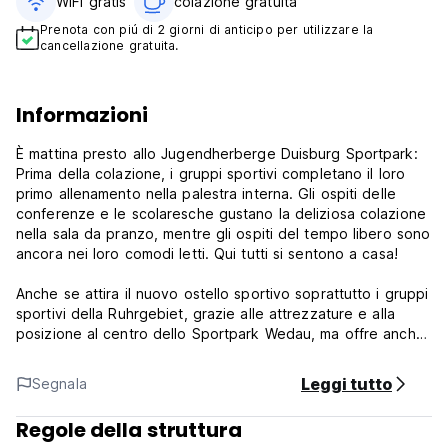
WiFi gratis
colazione gratuita‎
Prenota con piú di 2 giorni di anticipo per utilizzare la
cancellazione gratuita.
Informazioni
È mattina presto allo Jugendherberge Duisburg Sportpark:
Prima della colazione, i gruppi sportivi completano il loro
primo allenamento nella palestra interna. Gli ospiti delle
conferenze e le scolaresche gustano la deliziosa colazione
nella sala da pranzo, mentre gli ospiti del tempo libero sono
ancora nei loro comodi letti. Qui tutti si sentono a casa!
Anche se attira il nuovo ostello sportivo soprattutto i gruppi
sportivi della Ruhrgebiet, grazie alle attrezzature e alla
posizione al centro dello Sportpark Wedau, ma offre anche
i requisiti ideali per riunioni, gite scolastiche e una breve
pausa rilassante con la famiglia o gli amici.
Leggi tutto
Segnala
L'ostello della gioventù dispone di 7 sale riunioni luminose e
Regole della struttura
accoglienti per un massimo di 176 persone, in modo che