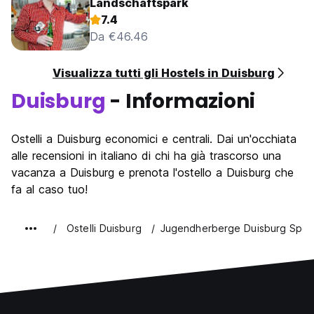
Landschaftspark
(1x piccolo, 1x grande) per 1,50 EUR. (Auto-translated from
7.4
original language)
Da €46.46
Visualizza tutti gli Hostels in Duisburg
Duisburg
- Informazioni
Ostelli a Duisburg economici e centrali. Dai un'occhiata
alle recensioni in italiano di chi ha già trascorso una
vacanza a Duisburg e prenota l'ostello a Duisburg che
fa al caso tuo!
Ostelli Duisburg
Jugendherberge Duisburg Spor