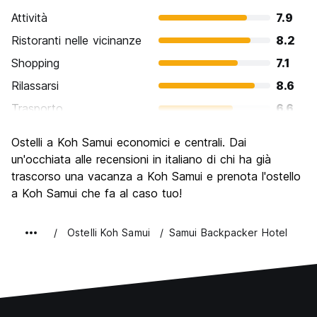
Attività
7.9
Ristoranti nelle vicinanze
8.2
Shopping
7.1
Rilassarsi
8.6
Trasporto
6.6
Cosa visitare
7.1
Ostelli a Koh Samui economici e centrali. Dai
Luoghi di interesse culturale
6.5
un'occhiata alle recensioni in italiano di chi ha già
Festa / Vita notturna
trascorso una vacanza a Koh Samui e prenota l'ostello
8.0
a Koh Samui che fa al caso tuo!
Qualita' Prezzo
7.1
Ostelli Koh Samui
Samui Backpacker Hotel