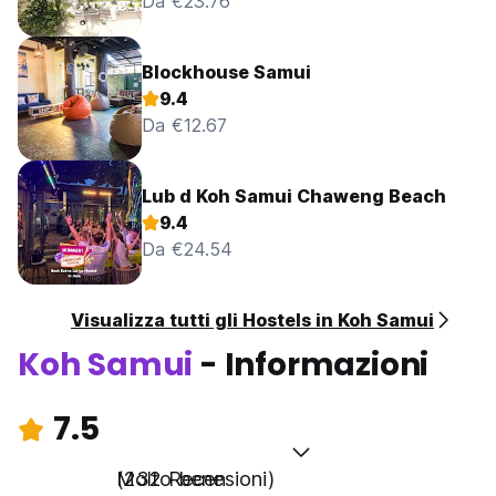
Da €23.76
Blockhouse Samui
9.4
Da €12.67
Lub d Koh Samui Chaweng Beach
9.4
Da €24.54
Visualizza tutti gli Hostels in Koh Samui
Koh Samui
- Informazioni
7.5
Molto bene
(232 Recensioni)