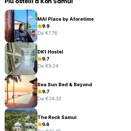
Più ostelli a Koh Samui
MAI Place by Aforetime
9.9
Da €7.76
DK1 Hostel
9.7
Da €9.24
Sea Sun Bed & Beyond
9.7
Da €34.32
The Rock Samui
9.6