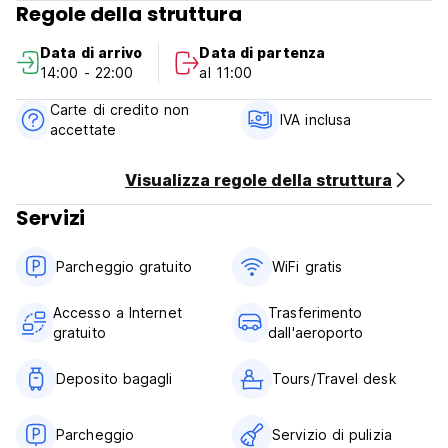
Regole della struttura
Camere con aria condizionata
Data di arrivo
Data di partenza
Docce calde
14:00 - 22:00
al 11:00
Wifi in fibra ad alta velocità gratuito (200 mb)
Carte di credito non
IVA inclusa
accettate
Piscina
TV via cavo gratuita
Visualizza regole della struttura
Servizi
Tavolo da biliardo gratuito
Tennis da tavolo gratuito
Parcheggio gratuito
WiFi gratis
Bar con bevande economiche
Accesso a Internet
Trasferimento
gratuito
dall'aeroporto
Aree giardino
Luce personale e presa di corrente per ogni letto
Deposito bagagli
Tours/Travel desk
Ristorante
Parcheggio
Servizio di pulizia