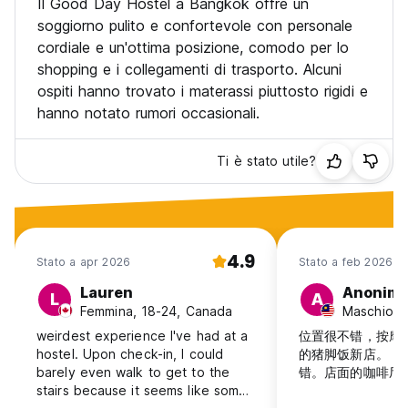
Il Good Day Hostel a Bangkok offre un
- Deposito borse gratuito fino a 2 mesi
soggiorno pulito e confortevole con personale
cordiale e un'ottima posizione, comodo per lo
- E molto altro ancora! Venite a scoprirlo :D
shopping e i collegamenti di trasporto. Alcuni
ospiti hanno trovato i materassi piuttosto rigidi e
Non vediamo l'ora di darvi il benvenuto! (Auto-translated
from original language)
hanno notato rumori occasionali.
Ti è stato utile?
4.9
Stato a apr 2026
Stato a feb 2026
Lauren
Anonim
L
A
Femmina, 18-24, Canada
Maschio, 3
weirdest experience I've had at a
位置很不错，按摩
hostel. Upon check-in, I could
的猪脚饭新店。 
barely even walk to get to the
错。店面的咖啡厅
stairs because it seems like some