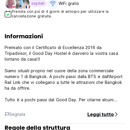
WiFi gratis
ospitati
Prenota con piú di 4 giorni di anticipo per utilizzare la
cancellazione gratuita.
Informazioni
Premiato con il Certificato di Eccellenza 2016 da
Tripadvisor, il Good Day Hostel è davvero la vostra casa
lontano da casa!!!
Siamo situati proprio nel cuore della zona commerciale
numero 1 di Bangkok. A pochi passi dalla BTS e dall'Airport
Rail Link che vi collegano a tutte le attrazioni che Bangkok
ha da offrire.
Tutto è a pochi passi dal Good Day. Per citarne alcuni:
Platinum Fashion Mall, Central World, Pantip Plaza e molti
altri.
Leggi tutto
Segnala
A soli 15 minuti di barca si raggiunge Kaosan Rd. e il resto
Regole della struttura
del quartiere della Città Vecchia.