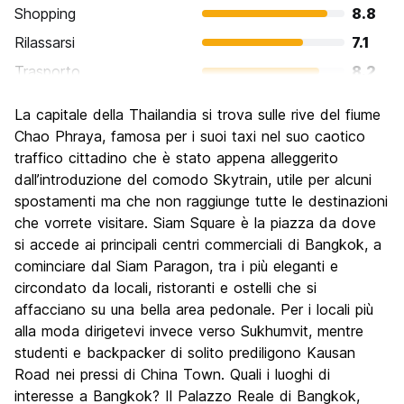
Shopping
8.8
Rilassarsi
7.1
Trasporto
8.2
Cosa visitare
8.7
La capitale della Thailandia si trova sulle rive del fiume
Luoghi di interesse culturale
8.8
Chao Phraya, famosa per i suoi taxi nel suo caotico
Festa / Vita notturna
traffico cittadino che è stato appena alleggerito
8.6
dall’introduzione del comodo Skytrain, utile per alcuni
Qualita' Prezzo
8.6
spostamenti ma che non raggiunge tutte le destinazioni
che vorrete visitare. Siam Square è la piazza da dove
si accede ai principali centri commerciali di Bangkok, a
cominciare dal Siam Paragon, tra i più eleganti e
circondato da locali, ristoranti e ostelli che si
affacciano su una bella area pedonale. Per i locali più
alla moda dirigetevi invece verso Sukhumvit, mentre
studenti e backpacker di solito prediligono Kausan
Road nei pressi di China Town. Quali i luoghi di
interesse a Bangkok? Il Palazzo Reale di Bangkok,