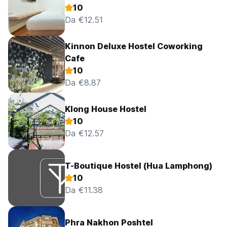
10
Da €12.51
Kinnon Deluxe Hostel Coworking
Cafe
10
Da €8.87
Klong House Hostel
10
Da €12.57
T-Boutique Hostel (Hua Lamphong)
10
Da €11.38
Phra Nakhon Poshtel