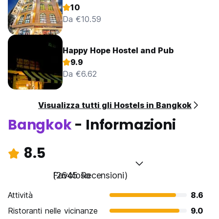
10
Da €10.59
Happy Hope Hostel and Pub
9.9
Da €6.62
Visualizza tutti gli Hostels in Bangkok
Bangkok
- Informazioni
8.5
Favoloso
(2645 Recensioni)
Attività
8.6
Ristoranti nelle vicinanze
9.0