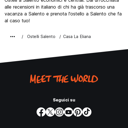
Ostelli a Salento economici e centrali. Dai un'occhiata
Luoghi di interesse culturale
8.4
alle recensioni in italiano di chi ha già trascorso una
Festa / Vita notturna
vacanza a Salento e prenota l'ostello a Salento che fa
6.2
al caso tuo!
Qualita' Prezzo
9.2
Ostelli Salento
Casa La Eliana
Seguici su