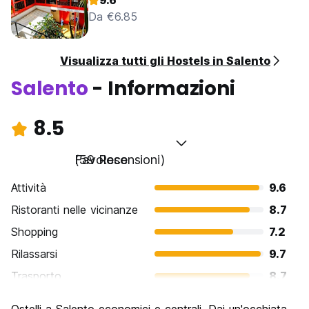
9.6
Da €6.85
Visualizza tutti gli Hostels in Salento
Salento
- Informazioni
8.5
Favoloso
(59 Recensioni)
Attività
9.6
Ristoranti nelle vicinanze
8.7
Shopping
7.2
Rilassarsi
9.7
Trasporto
8.7
Cosa visitare
8.8