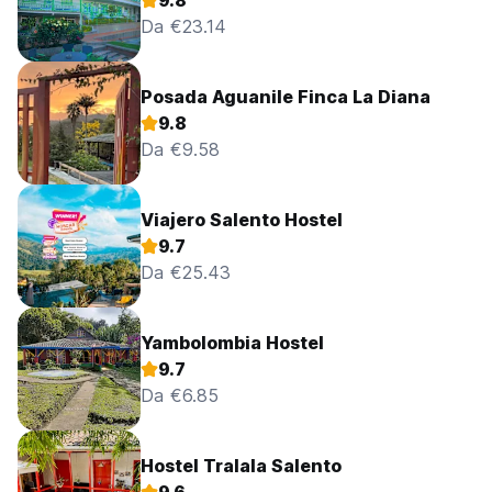
9.8
Da €23.14
Posada Aguanile Finca La Diana
9.8
Da €9.58
Viajero Salento Hostel
9.7
Da €25.43
Yambolombia Hostel
9.7
Da €6.85
Hostel Tralala Salento