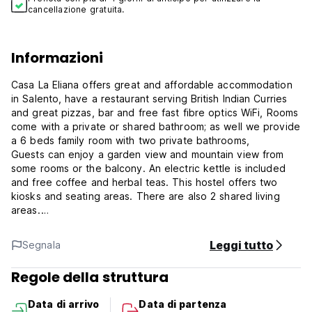
cancellazione gratuita.
Informazioni
Casa La Eliana offers great and affordable accommodation
in Salento, have a restaurant serving British Indian Curries
and great pizzas, bar and free fast fibre optics WiFi, Rooms
come with a private or shared bathroom; as well we provide
a 6 beds family room with two private bathrooms,
Guests can enjoy a garden view and mountain view from
some rooms or the balcony. An electric kettle is included
and free coffee and herbal teas. This hostel offers two
kiosks and seating areas. There are also 2 shared living
areas.
Casa La Eliana is located at the entrance of Salento, 20
Leggi tutto
Segnala
metres from the fire brigade, two blocks to the bus
terminal, and four blocks to the main square. In the heart of
Regole della struttura
the coffee region, we are located at five minutes walking
from the main square. Close to the bus terminal and in a
Data di arrivo
Data di partenza
quite area of Salento. One of the most popular tourist