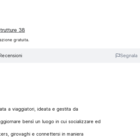
strutture 38
azione gratuita.
Recensioni
Segnala
nata a viaggiatori, ideata e gestita da
giornare bensì un luogo in cui socializzare ed
ckers, girovaghi e connettersi in maniera