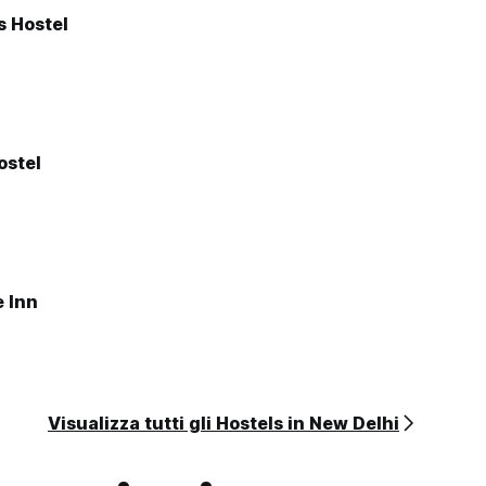
 Hostel
ostel
e Inn
Visualizza tutti gli Hostels in New Delhi