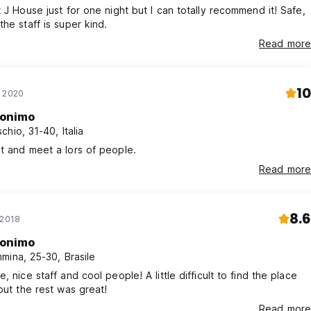
 disponiamo di un’ampia terrazza su cui è
t J House just for one night but I can totally recommend it! Safe,
the staff is super kind.
Read more
ntralmente locato. Al momento siamo
assistervi con i bagagli per il check in e check
10
n 2020
onimo
chio, 31-40, Italia
t and meet a lors of people.
Read more
8.6
 2018
onimo
mina, 25-30, Brasile
, nice staff and cool people! A little difficult to find the place
 but the rest was great!
Read more