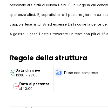
personale alla città di Nuova Delhi. È un luogo in cui condiv
sperienze altrui. E, soprattutto, è il posto migliore in cui s
trappole tese ai turisti ed esperire Delhi come la gente de
A gestire Jugaad Hostels troverete un team con più di 12 an
voglia visitare e scoprire l’India divertendosi. La nostra av
personale in AIESEC, la più grande organizzazione mondiale
Regole della struttura
alloggio a numerosi stranieri arrivati in India, assicurand
Data di arrivo
paese, per poi viaggiare a nostra volta in diverse localit
Tasse non comprese
13:00 - 23:00
abbiamo proseguito la nostra avventura compiendo un balz
Data di partenza
al 10:00
viaggi nel 2009, trasformando così il nostro amore per l’India
3 Dormitori misti, 1 dormitorio femminile e 1 camera privata.