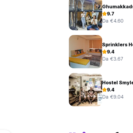
Ghumakkads
9.7
Da €4.60
Sprinklers H
9.4
Da €3.67
Hostel Smyl
9.4
Da €9.04