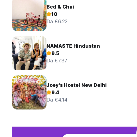
Bed & Chai
10
Da €6.22
NAMASTE Hindustan
9.5
Da €7.37
Joey's Hostel New Delhi
9.4
Da €4.14