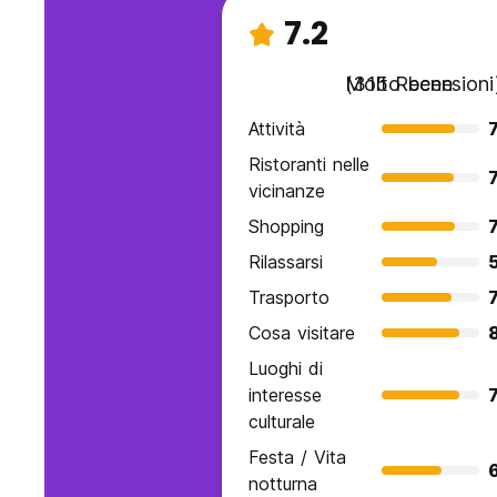
7.2
Molto bene
(315 Recensioni
Attività
7
Ristoranti nelle
7
vicinanze
Shopping
7
Rilassarsi
Trasporto
7
Cosa visitare
Luoghi di
interesse
7
culturale
Festa / Vita
6
notturna