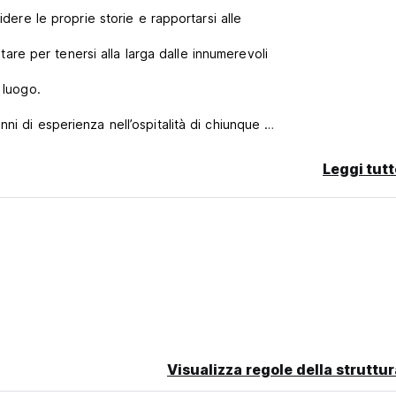
idere le proprie storie e rapportarsi alle
ostare per tenersi alla larga dalle innumerevoli
l luogo.
ni di esperienza nell’ospitalità di chiunque
ventura è iniziata tramite un’esperienza
Leggi tutt
 di studenti, per la quale abbiamo fornito
ogli una conoscenza profonda e divertente del
à estere. Dopo aver lavorato con AIESEC,
o in avanti e fondando la nostra agenzia di
 e per i viaggi nella nostra filosofia di lavoro.
Visualizza regole della struttur