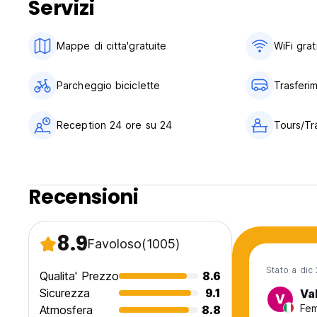
Servizi
Wifi gratis,colazione inclusa, cucina a disposizione degli osp
Termini e condizioni della struttura:
Mappe di citta'gratuite
WiFi grat
1. Orario Check in Time: dalle 14:00 in poi
Parcheggio biciclette
Trasferi
2. Orario Check out: prima delle 10:00 del mattino
3. La reception resta aperta dalle 8:00 alle 23:00 ma, prev
Reception 24 ore su 24
Tours/Tr
nostra assistenza continuata per soddisfare qualsiasi neces
disponibile nella struttura così da poter essere contattato
Recensioni
4. L’ostello accetta pagamenti sia in contanti che tramite c
commissione del 2,1% sulle transazioni tramite carta di cred
8.9
Favoloso
(1005)
5. Il limite per l’annullamento della prenotazione a costo ze
Stato a dic
Qualita' Prezzo
8.6
marzo) e di 2 giorni durante il resto dell’anno.
Sicurezza
9.1
Va
V
Fem
Atmosfera
8.8