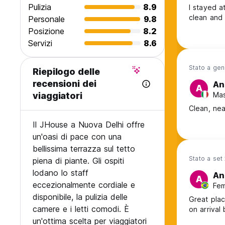
6. La nostra struttura è interamente non fumatori. Tuttavia
Pulizia
8.9
I stayed a
clean and 
Personale
9.8
possibile fumare senza alcun problema.
Posizione
8.2
7. Ci troviamo al quarto piano di un’edificio moderno e ce
Servizi
8.6
sprovvisti di ascensore ma il nostro staff sarà ben lieto di 
Stato a ge
Riepilogo delle
out.
recensioni dei
An
A
Mas
viaggiatori
Clean, nea
Il JHouse a Nuova Delhi offre
un'oasi di pace con una
bellissima terrazza sul tetto
Stato a set
piena di piante. Gli ospiti
lodano lo staff
An
A
eccezionalmente cordiale e
Fem
disponibile, la pulizia delle
Great place
camere e i letti comodi. È
on arrival
un'ottima scelta per viaggiatori