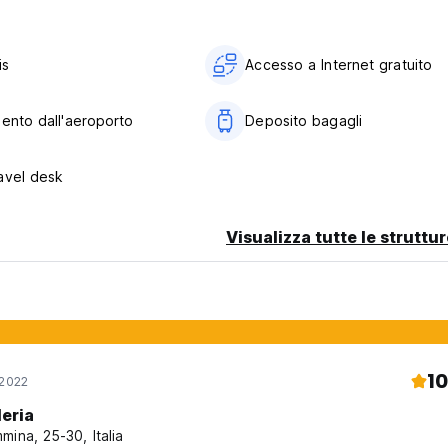
iti e assistenza turistica.
is
Accesso a Internet gratuito
mento dall'aeroporto
Deposito bagagli
ia comunicazione degli ospiti, assicuriamo la
avel desk
sità personale. Il nostro staff è sempre
Visualizza tutte le struttu
 per eventuali urgenze ed assistenza.
arte di credito, con un addebito di una
ito.
ro e’ di 3 giorni in alta stagione (da ottobre a
10
 2022
leria
mina, 25-30, Italia