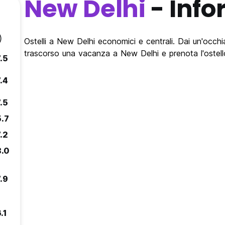
New Delhi
- Info
)
Ostelli a New Delhi economici e centrali. Dai un'occhiat
trascorso una vacanza a New Delhi e prenota l'ostell
.5
.4
.5
5.7
.2
8.0
.9
.1