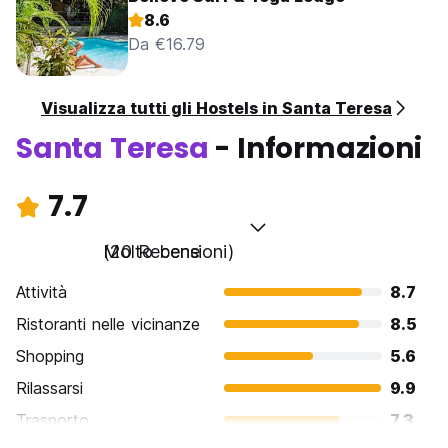
8.6
Da €16.79
Visualizza tutti gli Hostels in Santa Teresa
Santa Teresa
- Informazioni
7.7
Molto bene
(20 Recensioni)
Attività
8.7
Ristoranti nelle vicinanze
8.5
Shopping
5.6
Rilassarsi
9.9
Trasporto
7.3