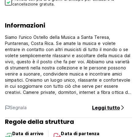
cancellazione gratuita.
Informazioni
Siamo l'unico Ostello della Musica a Santa Teresa,
Puntarenas, Costa Rica. Se amate la musica e volete
entrare in contatto con altri musicisti di tutto il mondo o se
volete semplicemente rilassarvi e ascoltare della musica dal
vivo, questo è il posto che fa per voi. Abbiamo una varietà
di strumenti nella nostra collezione e le persone possono
venire a suonare, condividere musica e incontrare amici
simpatici. Creiamo un luogo unico, rilassante e confortevole
in cui soggiornare con tutto ciò che serve per essere
creativi. Camere private, dormitori, internet a fibra ottica da
100 mb, cucina, barbecue, tavolo da biliardo, piscina, aria
condizionata disponibile, armadietti, sistema di sicurezza a
Leggi tutto
Segnala
circuito chiuso, aree di ristoro comunitarie e TV. A soli 5
minuti a piedi dalla spiaggia e dagli spot per il surf.
Regole della struttura
Il nostro personale può aiutarvi con tutte le informazioni di
Data di arrivo
Data di partenza
cui avete bisogno o può dirvi tutte le attività da fare nei