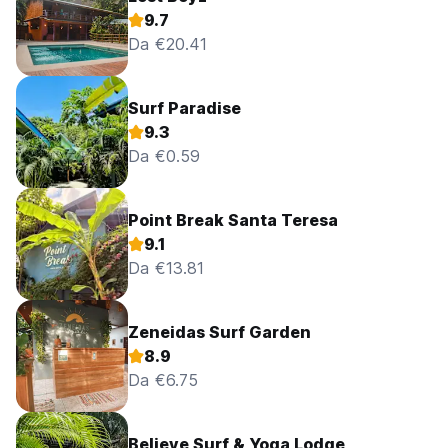
9.7
Da €20.41
Surf Paradise
9.3
Da €0.59
Point Break Santa Teresa
9.1
Da €13.81
Zeneidas Surf Garden
8.9
Da €6.75
Believe Surf & Yoga Lodge