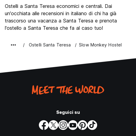
Cosa visitare
7.4
Ostelli a Santa Teresa economici e centrali. Dai
Luoghi di interesse culturale
6.7
un'occhiata alle recensioni in italiano di chi ha già
Festa / Vita notturna
trascorso una vacanza a Santa Teresa e prenota
7.3
l'ostello a Santa Teresa che fa al caso tuo!
Qualita' Prezzo
8.3
Ostelli Santa Teresa
Slow Monkey Hostel
Seguici su