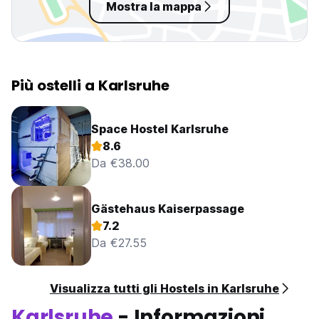
Mostra la mappa
Più ostelli a Karlsruhe
Space Hostel Karlsruhe
8.6
Da €38.00
Gästehaus Kaiserpassage
7.2
Da €27.55
Visualizza tutti gli Hostels in Karlsruhe
Karlsruhe
- Informazioni