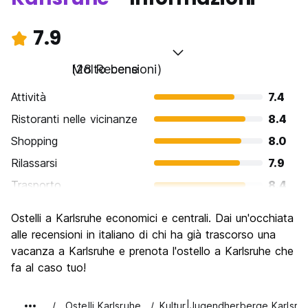
7.9
Molto bene
(28 Recensioni)
Attività
7.4
Ristoranti nelle vicinanze
8.4
Shopping
8.0
Rilassarsi
7.9
Trasporto
8.4
Cosa visitare
7.9
Ostelli a Karlsruhe economici e centrali. Dai un'occhiata
Luoghi di interesse culturale
7.6
alle recensioni in italiano di chi ha già trascorso una
Festa / Vita notturna
vacanza a Karlsruhe e prenota l'ostello a Karlsruhe che
7.4
fa al caso tuo!
Qualita' Prezzo
8.0
Ostelli Karlsruhe
Kultur|Jugendherberge Karlsru