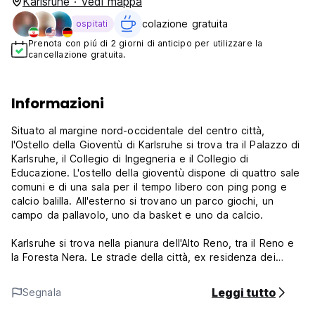
Karlsruhe · Vedi mappa
colazione gratuita‎
ospitati
Prenota con piú di 2 giorni di anticipo per utilizzare la
cancellazione gratuita.
Informazioni
Situato al margine nord-occidentale del centro città,
l'Ostello della Gioventù di Karlsruhe si trova tra il Palazzo di
Karlsruhe, il Collegio di Ingegneria e il Collegio di
Educazione. L'ostello della gioventù dispone di quattro sale
comuni e di una sala per il tempo libero con ping pong e
calcio balilla. All'esterno si trovano un parco giochi, un
campo da pallavolo, uno da basket e uno da calcio.
Karlsruhe si trova nella pianura dell'Alto Reno, tra il Reno e
la Foresta Nera. Le strade della città, ex residenza dei
Granduchi di Baden, si estendono a ventaglio dal palazzo.
Vaste aree forestali e parchi si estendono fino al centro
Leggi tutto
Segnala
della città. Numerosi musei, gallerie d'arte, teatri, il giardino
botanico, lo zoo e gli impianti sportivi promettono un