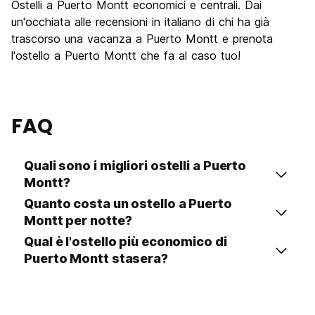
Ostelli a Puerto Montt economici e centrali. Dai
Luoghi di interesse culturale
5.6
un'occhiata alle recensioni in italiano di chi ha già
Festa / Vita notturna
trascorso una vacanza a Puerto Montt e prenota
5.3
l'ostello a Puerto Montt che fa al caso tuo!
Qualita' Prezzo
6.6
FAQ
Quali sono i migliori ostelli a Puerto
Montt?
Quanto costa un ostello a Puerto
Montt per notte?
Qual è l'ostello più economico di
Puerto Montt stasera?