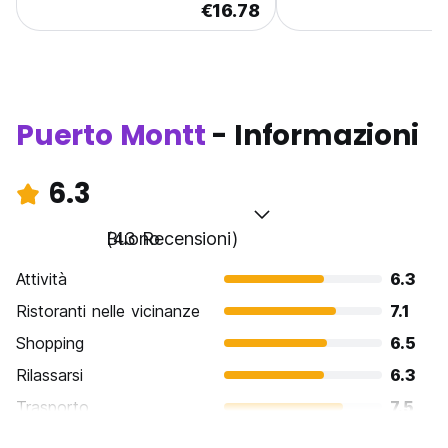
€16.78
Puerto Montt
- Informazioni
6.3
Buono
(43 Recensioni)
Attività
6.3
Ristoranti nelle vicinanze
7.1
Shopping
6.5
Rilassarsi
6.3
Trasporto
7.5
Cosa visitare
5.8