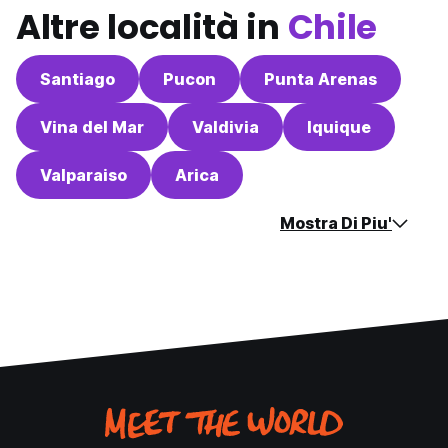
Altre località in
Chile
Santiago
Pucon
Punta Arenas
Vina del Mar
Valdivia
Iquique
Valparaiso
Arica
Mostra Di Piu'