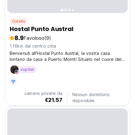
Ostello
Hostal Punto Austral
8.9
Favoloso
(9)
1.16km dal centro citta
Benvenuti all'Hostal Punto Austral, la vostra casa
lontano da casa a Puerto Montt! Situato nel cuore della
città, in 214 Manuel Rodríguez, siamo il punto di
ospitati
partenza perfetto per esplorare la bellezza del sud del
Cile. Immagina di svegliarti in un ambiente...
camere private da
Nessun dormitorio
€21.57
disponibile.