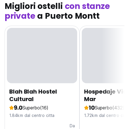
Migliori ostelli
con stanze
private
a Puerto Montt
Blah Blah Hostel
Hospedaje Vist
Cultural
Mar
9.0
10
Superbo
(16)
Superbo
(432)
1.84km dal centro citta
1.72km dal centro citt
Da