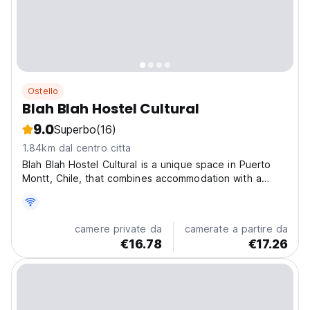
Ostello
Blah Blah Hostel Cultural
9.0
Superbo
(16)
1.84km dal centro citta
Blah Blah Hostel Cultural is a unique space in Puerto
Montt, Chile, that combines accommodation with a
vibrant cultural atmosphere. Here are some key
aspects: Cultural atmosphere: The hostel also functions
as a cultural house, which means that it often hosts...
camere private da
camerate a partire da
€16.78
€17.26