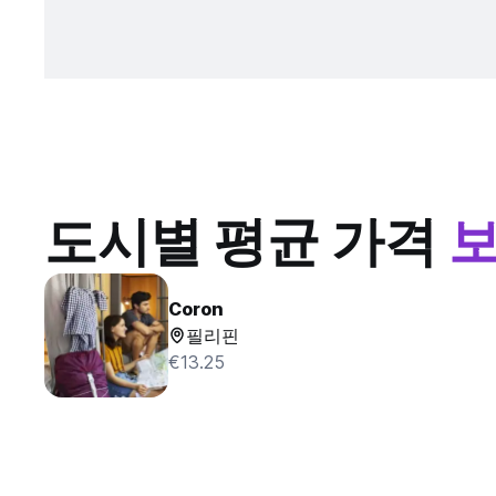
도시별 평균 가격
Coron
필리핀
€13.25