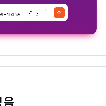
숙박인원
있음