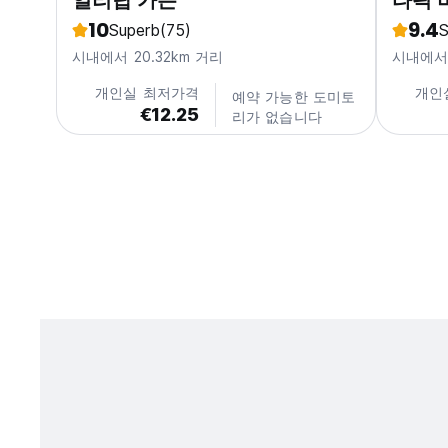
얼리탑 가든
타픽 
10
9.4
Superb
(75)
S
시내에서 20.32km 거리
시내에서 
개인실 최저가격
개인
예약 가능한 도미토
€12.25
리가 없습니다