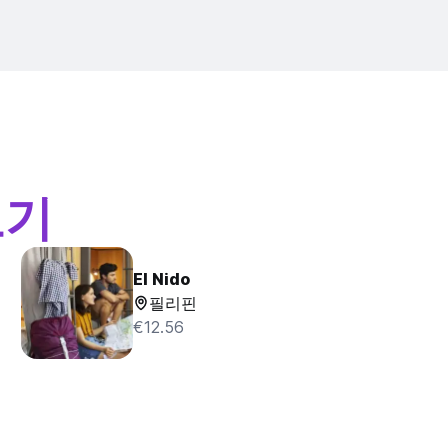
보기
El Nido
필리핀
€12.56