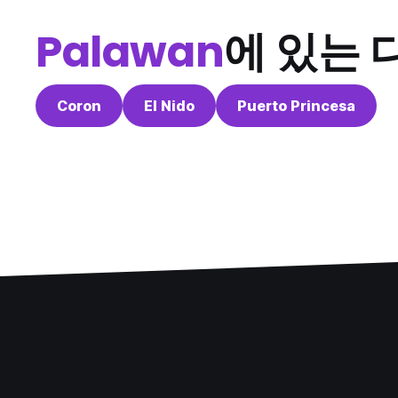
Palawan
에 있는 
Coron
El Nido
Puerto Princesa