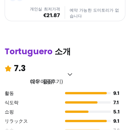
The rooms have air conditioning, private...
개인실 최저가격
예약 가능한 도미토리가 없
€21.87
습니다
Tortuguero
소개
7.3
매우 좋음
(20 이용후기)
활동
9.1
식도락
7.1
쇼핑
5.1
リラックス
9.1