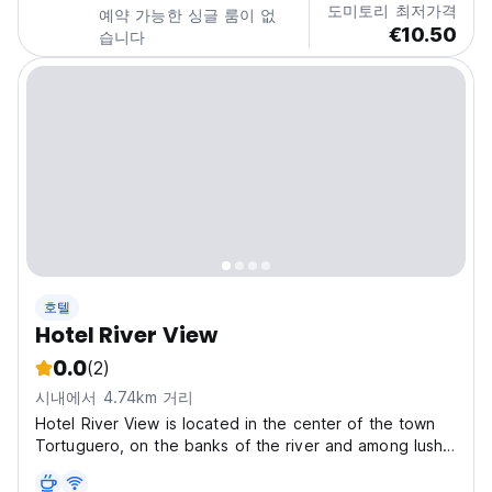
도미토리 최저가격
예약 가능한 싱글 룸이 없
리브해의 마법을 발견하러 오는 다른 배낭 여행객들과 연결
€10.50
습니다
될 수 있는 기회가 있습니다. 국립공원 운하를 카누로 여행하
고, 가이드 동반 또는 없이 정글과 오솔길 사이를...
호텔
Hotel River View
0.0
(2)
시내에서 4.74km 거리
Hotel River View is located in the center of the town
Tortuguero, on the banks of the river and among lush
tropical gardens. We are a Hotel with an excellent view
of the Tortuguero River, especially wonderful sunsets.