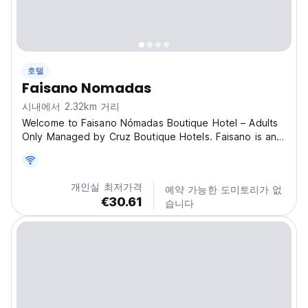
호텔
Faisano Nomadas
시내에서 2.32km 거리
Welcome to Faisano Nómadas Boutique Hotel – Adults
Only Managed by Cruz Boutique Hotels. Faisano is an
exclusive retreat located in the sought-after Aldea
Zama Premium area, right in the heart of Tulum. Our
newly built hotel features just 24 luxurious rooms,...
개인실 최저가격
예약 가능한 도미토리가 없
€30.61
습니다