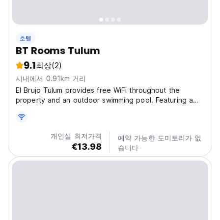
호텔
BT Rooms Tulum
9.1
최상
(2)
시내에서 0.91km 거리
El Brujo Tulum provides free WiFi throughout the
property and an outdoor swimming pool. Featuring a
sun terrace, this property is located near attractions
such as Tulum Bus station. Certain units at the property
include a balcony with a pool view. Tulum
개인실 최저가격
예약 가능한 도미토리가 없
Archeological...
€13.98
습니다