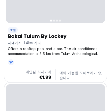
호텔
Bakal Tulum By Lockey
시내에서 1.4km 거리
Offers a rooftop pool and a bar. The air-conditioned
accommodation is 3.5 km from Tulum Archaeological
Site. The accommodation provides a 24-hour front
desk, a lift and luggage storage for guests. Bakal
Tulum By Lockey features accommodation situated
개인실 최저가격
예약 가능한 도미토리가 없
1.3...
€1.99
습니다