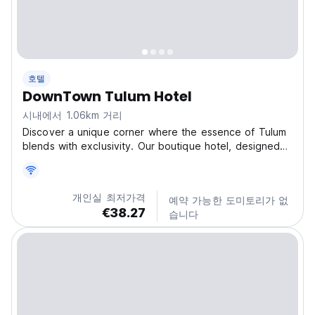
호텔
DownTown Tulum Hotel
시내에서 1.06km 거리
Discover a unique corner where the essence of Tulum
blends with exclusivity. Our boutique hotel, designed
exclusively for adults, features 25 meticulously
decorated rooms, each one crafted to offer you a
comfort retreat. Elevate your senses at our rooftop,...
개인실 최저가격
예약 가능한 도미토리가 없
€38.27
습니다