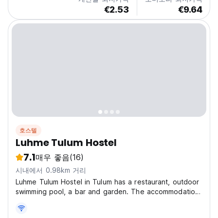
€2.53
€9.64
호스텔
Luhme Tulum Hostel
7.1
매우 좋음
(16)
시내에서 0.98km 거리
Luhme Tulum Hostel in Tulum has a restaurant, outdoor
swimming pool, a bar and garden. The accommodation
features evening entertainment. Tulum Archeological
Site is 4.4 km from the accommodation, while Tulum