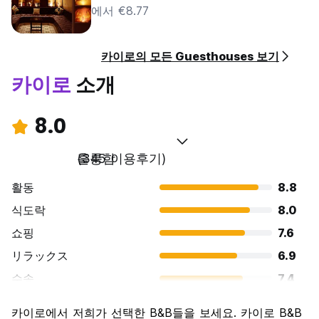
에서 €8.77
카이로의 모든 Guesthouses 보기
카이로
소개
8.0
훌륭함
(345 이용후기)
활동
8.8
식도락
8.0
쇼핑
7.6
リラックス
6.9
수송
7.4
경치
9.1
카이로에서 저희가 선택한 B&B들을 보세요. 카이로 B&B