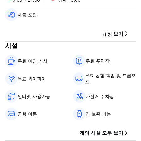
Feel at home with our charming guest rooms that offer
private bathrooms, LED TVs, air conditioners, closets,
세금 포함
delightful décor, dryer and refrigerator and incomparable
view. We have single, double (can be setup as twin) or
triple rooms available.
규정 보기
We offer also: Room service 24 hours, Concierge service,
시설
TV Area, Laundry, Dry Cleaning, Ironing service, Daily
housekeeping, Fax and Photocopying and Pharmacy.
무료 아침 식사‎
무료 주차장
Great Pyramid Inn's Policies & Conditions:
무료 공항 픽업 및 드롭오
Cancellation policy: 24 hours before arrival.
무료 와이파이
프
Payment upon arrival by cash, credit cards. This property
may pre-authorise your card before arrival.
인터넷 사용가능
자전거 주차장
Check in from 13:00 to 23:00 .
Check out before 12:00 .
공항 이동
짐 보관 가능
Taxes included.
Breakfast included.
개의 시설 모두 보기
General: