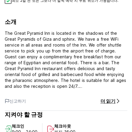
최소 2일 전 또는 그보다 더 일찍 예약 시 무료 취소가 가능합니다.
소개
The Great Pyramid Inn is located in the shadows of the
Great Pyramids of Giza and sphinx. We have a free WiFi
service in all areas and rooms of the Inn. We offer shuttle
service to pick you up from the airport free of charge.
Guest can enjoy a complimentary free breakfast from our
range of Egyptian and oriental food. There is a bar. The
Great Pyramid Inn restaurant offers delicious and tasty
oriental food of grilled and barbecued food while enjoying
the pharaonic atmosphere. The hotel is suitable for all ages
and also the reception is open 24/7.
The hotel located just 5 minute walk from these wonders of
더 읽기
신고하기
the ancient world offers unmatched views of the pyramids,
sphinx and 30 minute drive away from the Pyramid of
지켜야 할 규정
Saqqara. You can gaze and enjoy the magnificence view of
the pyramids from your rooms watching sunrise, sunset, the
체크인
체크아웃
desert and sound and light show each evening.
9:00 - 24:00
까지 16:00