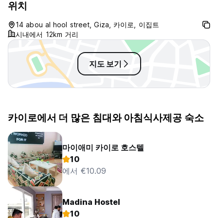
위치
24 hour Reception.
No curfew.
14 abou al hool street, Giza, 카이로, 이집트
Child friendly.
시내에서 12km 거리
Non smoking.
지도 보기
카이로에서 더 많은 침대와 아침식사제공 숙소
마이애미 카이로 호스텔
10
에서 €10.09
Madina Hostel
10