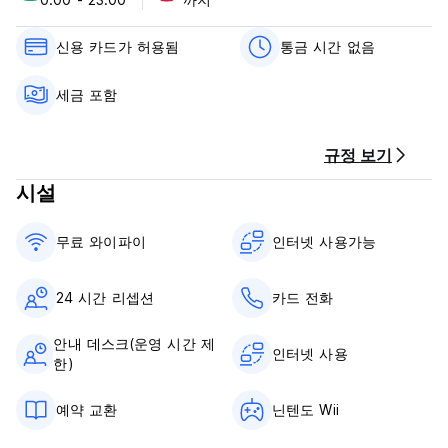
가장 가까운 공항은 Loja에서 1시간 거리에 있는 Catamayo 공항
입니다.
Catamayo에 도착하면 Vilcabamba까지 택시를 타고 25USD에
신용 카드가 허용됨
통금 시간 없음
갈 수 있으며 여행은 2시간 30분 정도 소요됩니다. 또는 돈을 덜
쓰고 싶다면 Loja 버스 터미널로 향하는 버스를 타고(1시간 여행)
세금 포함
그런 다음 Vilcabamba로 향하는 두 번째 버스를 타십시오(1시간
30분 소요). 중심에서 약 200m 떨어진 Vilcamba에 도착하면
Juan Montalvo 방향으로 북동쪽으로 향합니다.
규정 보기
Juan Montalvo로 우회전하세요. 오른쪽 전나무로 우회전하세요.
Via Mollepamba 교차로에서 Hatillo로 좌회전하시면 La Casa de
시설
Matilda를 찾으실 수 있습니다.
무료 와이파이
인터넷 사용가능
라 카사 데 마틸다 정책 및 조건:
취소 : 도착 72시간 전
도착 시 현금으로 결제
24 시간 리셉션
카드 전화
체크인 12:00
안내 데스크(운영 시간 제
체크아웃 : 12:00
인터넷 사용
한)
아침 식사는 포함되어 있지 않습니다. 3달러에 이용 가능합니다.
24시간 리셉션
예약 교환
닌텐도 Wii
통금 없음
최대 체류 기간은 14일입니다. (Auto-translated from original