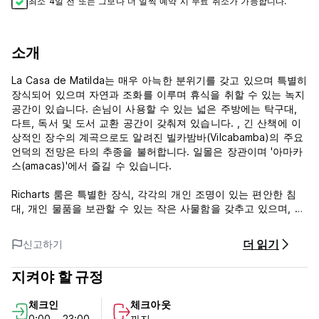
최소 4일 전 또는 그보다 더 일찍 예약 시 무료 취소가 가능합니다.
소개
La Casa de Matilda는 매우 아늑한 분위기를 갖고 있으며 특별히
장식되어 있으며 자연과 조화를 이루며 휴식을 취할 수 있는 녹지
공간이 있습니다. 손님이 사용할 수 있는 넓은 주방에는 탁구대,
다트, 독서 및 도서 교환 공간이 갖춰져 있습니다. , 긴 산책에 이
상적인 장수의 계곡으로도 알려진 빌카밤바(Vilcabamba)의 주요
언덕의 전망은 타의 추종을 불허합니다. 일몰은 장관이며 '아마카
스(amacas)'에서 즐길 수 있습니다.
Richarts 룸은 특별한 장식, 각각의 개인 조명이 있는 편안한 침
대, 개인 물품을 보관할 수 있는 작은 사물함을 갖추고 있으며, 4
명이 숙박할 수 있으며 여행자의 편안함을 위한 충분한 공간을 갖
추고 있습니다. 욕실은 객실 일부에 있습니다. 밖에는 뜨거운 물이
더 읽기
신고하기
나오는 샤워 시설이 있어요.
루나스 룸 커플 또는 친구를 위한 완벽한 더블 침대가 있는 넓은
지켜야 할 규정
객실입니다. 더운 저녁을 위한 에어컨이 있으며, 특별한 장식도 갖
추고 있습니다. 객실 내 욕실이 있습니다.
체크인
체크아웃
0:00 - 23:00
까지