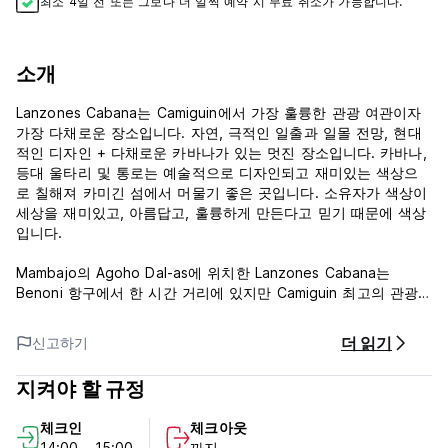
최소 4일 전 또는 그보다 더 일찍 예약 시 무료 취소가 가능합니다.
소개
Lanzones Cabana는 Camiguin에서 가장 훌륭한 관광 여관이자
가장 다채로운 장소입니다. 자연, 극적인 일출과 일몰 전망, 현대
적인 디자인 + 다채로운 카바나가 있는 멋진 장소입니다. 카바나,
등대 울타리 및 통로는 예술적으로 디자인되고 재미있는 색상으
로 칠해져 카미긴 섬에서 머물기 좋은 곳입니다. 소유자가 색상이
세상을 재미있고, 아름답고, 훌륭하게 만든다고 믿기 때문에 색상
입니다.
Mambajo의 Agoho Dal-as에 위치한 Lanzones Cabana는
Benoni 항구에서 한 시간 거리에 있지만 Camiguin 최고의 관광
명소에서 차로 몇 분 거리에 있습니다.
더 읽기
신고하기
이곳은 모두를 위한 장소입니다. 불의 섬, 카미긴(Camiguin)에 있
는 모든 사람이 집이라고 부를 수 있는 곳입니다.
지켜야 할 규정
***숙소 정책 및 조건:
체크인
체크아웃
1. 취소 정책: 도착 3일 전.
14:00 - 15:00
까지