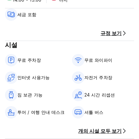
2. 체크인 시간은 14:00~15:00입니다.
- 체크인 시 정부가 발행한 사진이 부착된 신분증과 신용카드가
필요합니다.
세금 포함
3. 12시(정오) 이전에 체크아웃하세요.
4. 도착 시 현금이나 신용카드로 요금을 결제하세요.
5. 보증금: 도착 시 PHP200의 파손 보증금이 필요합니다.
규정 보기
- 이 보증금은 체크아웃 시 숙소에 손상이 없는 한 전액 환불됩니
시설
다.
6. 세금: 포함됨.
7. 아침 식사는 포함되어 있지 않습니다.
무료 주차장
무료 와이파이
8. 통금 시간이 없습니다.
9. 객실 내에서는 흡연이 금지되지만, 흡연 구역이 제공됩니다.
10. 리셉션 운영 시간: 24시간.
인터넷 사용가능
자전거 주차장
11. 연령 제한: 체크인할 수 있는 최소 연령은 18세입니다.
12. 애완동물은 동반하실 수 없습니다. (Auto-translated from
original language)
짐 보관 가능
24 시간 리셉션
투어 / 여행 안내 데스크
셔틀 버스
개의 시설 모두 보기