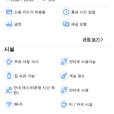
로데로 정책 및 조건:
신용 카드가 허용됨
통금 시간 없음
취소 정책: 도착 7일 전. 늦게 취소하거나 노쇼(No Show)하는 경
우 숙박 첫날 밤 요금이 청구됩니다.
금연
세금 포함
체크인 시간은 13:00~23:00입니다.
10시 이전에 체크아웃하세요.
규정 보기
도착 시 현금, 신용카드, 직불카드로 결제하세요. 이 숙박 시설에
시설
서는 도착 전에 카드를 사전 승인할 수 있습니다.
무료 아침 식사‎
인터넷 사용가능
세금이 포함되어 있습니다.
아침 식사가 포함되어 있습니다.
통금 없음.
짐 보관 가능
객실 청소
금연. (Auto-translated from original language)
안내 데스크(운영 시간 제
인터넷 사용
한)
Wi-Fi
티 / 커피 시설