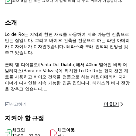
최소 8일 전 또는 그보다 더 일찍 예약 시 무료 취소가 가능합니다.
소개
Lo de Ro는 지역의 천연 재료를 사용하여 지속 가능한 진흙으로
만든 집입니다. 그리고 바이오 건축을 전문으로 하는 라틴 아메리
카 디자이너가 디자인했습니다. 테라스와 모래 언덕의 전망을 갖
추고 있습니다.
푼타 델 디아블로(Punta Del Diablo)에서 40km 떨어진 바라 데
발리자스(Barra de Valizas)에 위치한 Lo De Ro는 현지 천연 재
료를 사용하고 바이오 건축을 전문으로 하는 라틴아메리카 디자
이너가 디자인한 지속 가능한 진흙 집입니다. 테라스와 바다 전망
을 갖추고 있습니다.
숙소는 정원, 침실, 주변의 탁 트인 전망을 감상할 수 있는 테라스,
더 읽기
신고하기
공용 라운지의 벽난로를 갖추고 있습니다. Lo De Ro는 숙소 전역
에서 무료 Wi-Fi를 제공합니다.
지켜야 할 규정
숙소는 24시간 프런트 데스크를 운영합니다. 투숙객은 공용 주방
체크인
체크아웃
시설을 이용하실 수 있습니다.
13:00 - 23:00
까지