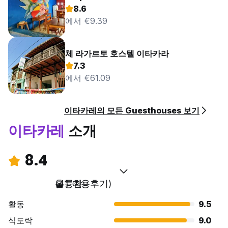
8.6
에서 €9.39
체 라가르토 호스텔 이타카라
7.3
에서 €61.09
이타카레의 모든 Guesthouses 보기
이타카레
소개
8.4
훌륭함
(41 이용후기)
활동
9.5
식도락
9.0