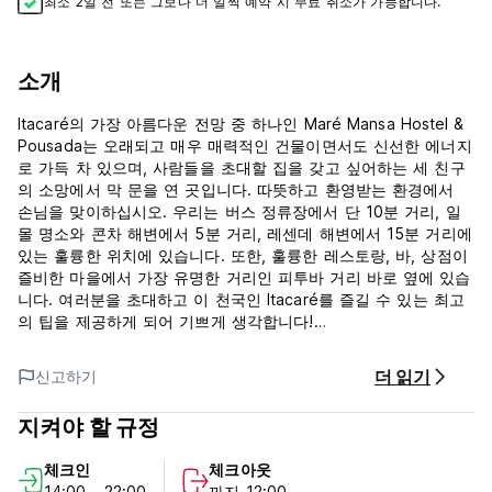
최소 2일 전 또는 그보다 더 일찍 예약 시 무료 취소가 가능합니다.
소개
Itacaré의 가장 아름다운 전망 중 하나인 Maré Mansa Hostel &
Pousada는 오래되고 매우 매력적인 건물이면서도 신선한 에너지
로 가득 차 있으며, 사람들을 초대할 집을 갖고 싶어하는 세 친구
의 소망에서 막 문을 연 곳입니다. 따뜻하고 환영받는 환경에서
손님을 맞이하십시오. 우리는 버스 정류장에서 단 10분 거리, 일
몰 명소와 콘차 해변에서 5분 거리, 레센데 해변에서 15분 거리에
있는 훌륭한 위치에 있습니다. 또한, 훌륭한 레스토랑, 바, 상점이
즐비한 마을에서 가장 유명한 거리인 피투바 거리 바로 옆에 있습
니다. 여러분을 초대하고 이 천국인 Itacaré를 즐길 수 있는 최고
의 팁을 제공하게 되어 기쁘게 생각합니다!
Maré Mansa Pousada e 호스텔 - 이용 약관
더 읽기
신고하기
리셉션은 08:00부터 22:00까지 운영됩니다.
지켜야 할 규정
취소 정책: 도착 24시간 전. 늦게 취소하거나 노쇼(No Show)하는
체크인
체크아웃
경우 숙박 첫날 밤 요금이 청구됩니다.
14:00 - 22:00
까지 12:00