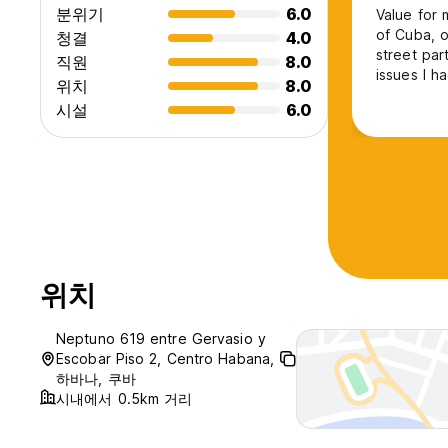
분위기
6.0
Value for 
of Cuba, o
청결
4.0
street par
직원
8.0
issues I h
위치
8.0
rails in t
시설
6.0
every tow 
loudly lat
n
위치
Neptuno 619 entre Gervasio y
Escobar Piso 2, Centro Habana,
하바나, 쿠바
시내에서 0.5km 거리