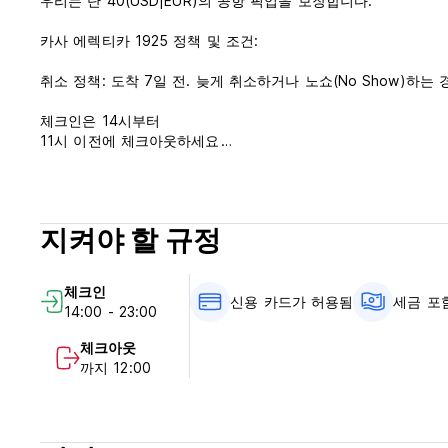
우리는 단 40(USD|EUR)의 공항 픽업을 보장합니다.
카사 에렉티카 1925 정책 및 조건:
취소 정책: 도착 7일 전. 늦게 취소하거나 노쇼(No Show)하는
체크인은 14시부터
11시 이전에 체크아웃하세요
도착 시 현금, 신용카드, 직불카드로 결제
세금 포함
아침 식사는 포함되어 있지 않습니다
지켜야 할 규정
일반적인:
24시간 리셉션.
체크인
통금 없음
신용 카드가 허용됨
세금 포
14:00 - 23:00
애완 동물 반입 불가 (Auto-translated from original language)
체크아웃
까지 12:00