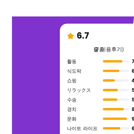
6.7
좋음
(7 이용후기)
활동
7
식도락
쇼핑
リラックス
수송
경치
문화
9
나이트 라이프