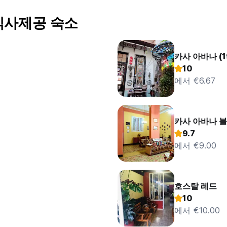
식사제공 숙소
카사 아바나 (1
10
에서 €6.67
카사 아바나 블
9.7
에서 €9.00
호스탈 레드
10
에서 €10.00