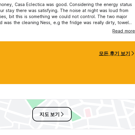
money, Casa Eclectica was good. Considering the energy status
ur stay there was satisfying. The noise at night was loud from
ties, bit this is something we could not control. The two major
ad was the cleaning Ness, e.g the fridge was really dirty, towel
he bathroom were dusty, although there was a cleaning service
Read more
or three days. The other issue were the landlords speaking
e at night (one day for example at around 01.00). Overall I would
모든 후기 보기
지도 보기