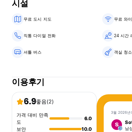
시설
무료 도시 지도
무료 와
직통 다이얼 전화
24 시간
셔틀 버스
객실 청
이용후기
6.9
좋음
(2)
3월 2026년
가격 대비 만족
6.0
도
Sot
S
남성
보안
10.0