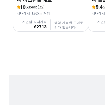
더 이스탄불 에브
디 올
10
9.4
Superb
(32)
S
시내에서 1.82km 거리
시내에서 
개인실 최저가격
개인
예약 가능한 도미토
€27.13
리가 없습니다